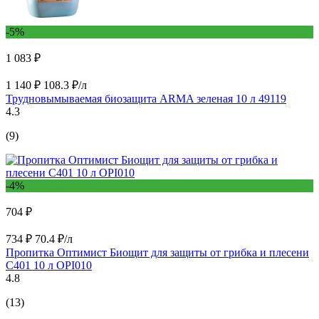
-5%
1 083 ₽
1 140 ₽
108.3 ₽/л
Трудновымываемая биозащита ARMA зеленая 10 л 49119
4.3
(9)
-4%
704 ₽
734 ₽
70.4 ₽/л
Пропитка Оптимист Биощит для защиты от грибка и плесени
С401 10 л OPI010
4.8
(13)