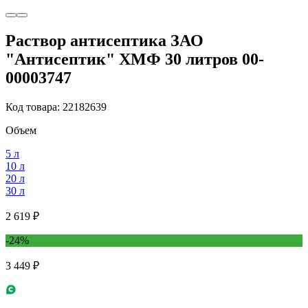
Раствор антисептика ЗАО
"Антисептик" ХМФ 30 литров 00-
00003747
Код товара: 22182639
Объем
5 л
10 л
20 л
30 л
2 619 ₽
-24%
3 449 ₽