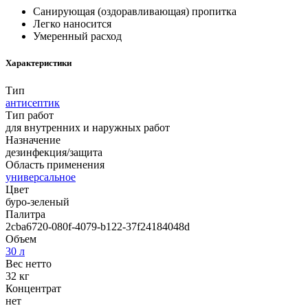
Санирующая (оздоравливающая) пропитка
Легко наносится
Умеренный расход
Характеристики
Тип
антисептик
Тип работ
для внутренних и наружных работ
Назначение
дезинфекция/защита
Область применения
универсальное
Цвет
буро-зеленый
Палитра
2cba6720-080f-4079-b122-37f24184048d
Объем
30 л
Вес нетто
32 кг
Концентрат
нет