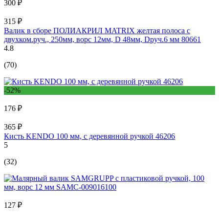
300 ₽
315 ₽
Валик в сборе ПОЛИАКРИЛ MATRIX желтая полоса с
двухком.руч., 250мм, ворс 12мм, D 48мм, Dруч.6 мм 80661
4.8
(70)
-52%
176 ₽
365 ₽
Кисть KENDO 100 мм, с деревянной ручкой 46206
5
(32)
127 ₽