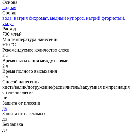
Основа
водная
Состав
вода, натрия бихромат, медный купорос, натрий фтористый,
уксус
Расход
700 мл/м²
Min температура нанесения
+10 °С
Рекомендуемое количество слоев
2-3
Время высыхания между слоями
2 ч
Время полного высыхания
2 ч
Способ нанесения
кисть/валик/погружение/распылитель/вакуумная импрегнация
Степень блеска
нет
Защита от плесени
да
Защита от насекомых
да
Без запаха
да