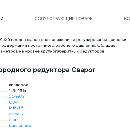
Ы
2
СОПУТСТВУЮЩИЕ ТОВАРЫ
В
524 предназначен для понижения и регулирования давления
 поддержания постоянного рабочего давления. Обладает
раметров на уровне крупногабаритных редукторов.
ородного редуктора Сварог
кислород
1.25 МПа
50 м³/ч
G3/4
М16х1.5
латунь
2 шт
баллонные