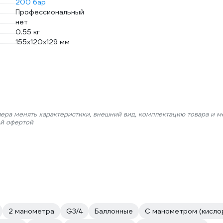
200 бар
Профессиональный
нет
0.55 кг
155х120х129 мм
лера менять характеристики, внешний вид, комплектацию товара и м
ой офертой
2 манометра
G3/4
Баллонные
С манометром (кисло