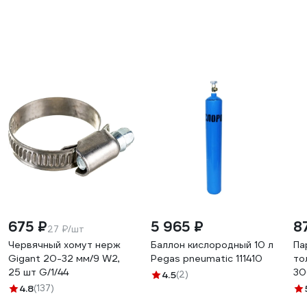
675 ₽
5 965 ₽
8
27 ₽/шт
Червячный хомут нерж
Баллон кислородный 10 л
Па
Gigant 20-32 мм/9 W2,
Pegas pneumatic 111410
то
25 шт G/1/44
30
4.5
(2)
2 
4.8
(137)