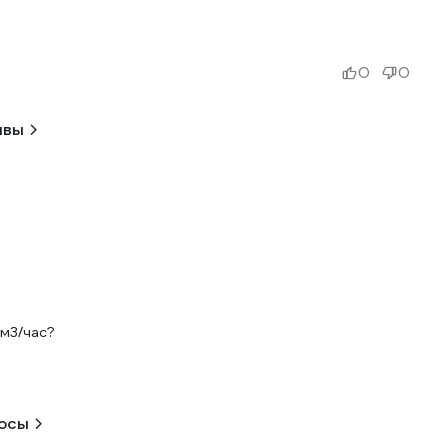
0
0
ывы
 м3/час?
росы