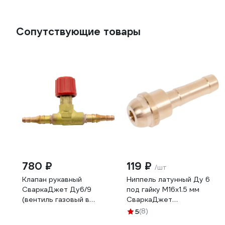
Сопутствующие товары
780 ₽
119 ₽
/шт
Клапан рукавный
Ниппель латунный Дy 6
СваркаДжет Ду6/9
под гайку М16х1.5 мм
(вентиль газовый в
СваркаДжет
разрыв рукава)
4301020600015
5
(8)
4301010803077