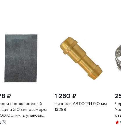
78 ₽
1 260 ₽
25 ₽
ронит прокладочный
Ниппель АВТОГЕН 9,0 мм
Червяч
лщина 2.0 мм, размеры
13299
Yada 12
0x400 мм, в упаковке
сталь 
шт Holzer Flexo PMB 2.0
5
(5)
4.6
(3