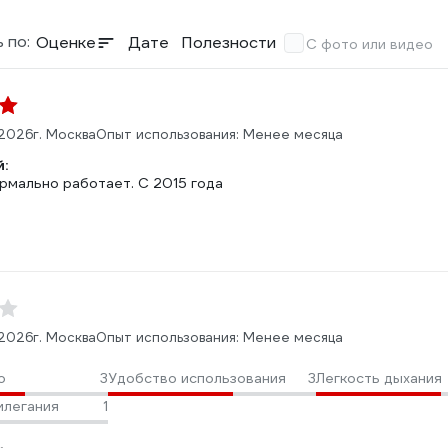
 по:
Оценке
Дате
Полезности
С фото или видео
.2026
г. Москва
Опыт использования: Менее месяца
:
рмально работает. С 2015 года
.2026
г. Москва
Опыт использования: Менее месяца
о
3
Удобство использования
3
Легкость дыхания
илегания
1