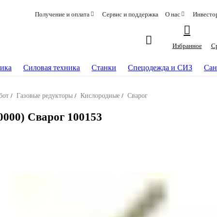
Получение и оплата
Сервис и поддержка
О нас
Инвесто
Избранное
С
ика
Силовая техника
Станки
Спецодежда и СИЗ
Сан
бот
/
Газовые редукторы
/
Кислородные
/
Сварог
0000) Сварог 100153