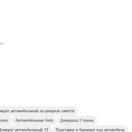
ва.
мкрат автомобильный на шевроле лачетти
езону
Автомобильные Stels
Домкраты 2 тонны
Домкрат автомобильный 3Т
Подставки и башмаки под автомобиль