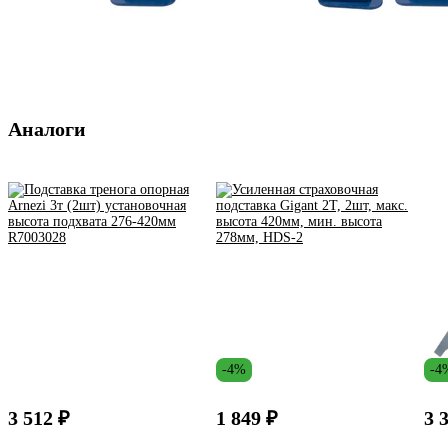
Аналоги
-4%
-4
3 512 ₽
1 849 ₽
3 