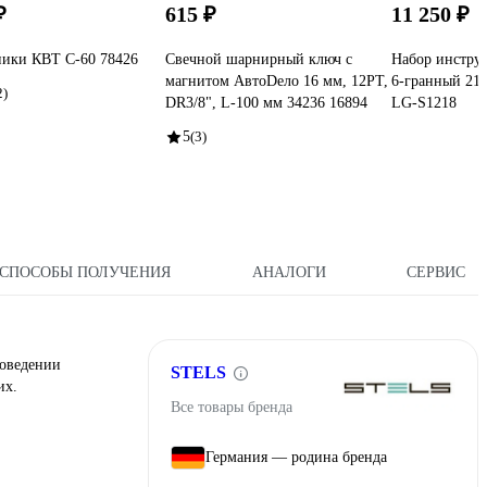
₽
615 ₽
11 250 ₽
ники КВТ С-60 78426
Свечной шарнирный ключ с
Набор инструм
магнитом АвтоDело 16 мм, 12PT,
6-гранный 218
2)
DR3/8", L-100 мм 34236 16894
LG-S1218
5
(3)
СПОСОБЫ ПОЛУЧЕНИЯ
АНАЛОГИ
СЕРВИС
роведении
STELS
их.
Все товары бренда
Германия — родина бренда