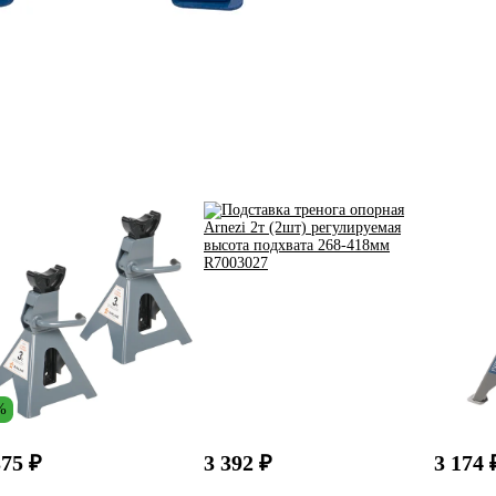
%
375 ₽
3 392 ₽
3 174 