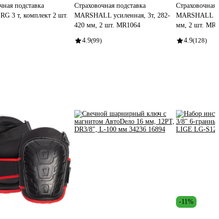
чная подставка
Страховочная подставка
Страховочная 
 3 т, комплект 2 шт.
MARSHALL усиленная, 3т, 282-
MARSHALL скл
420 мм, 2 шт. MR1064
мм, 2 шт. MR
4.9
(99)
4.9
(128)
-11%