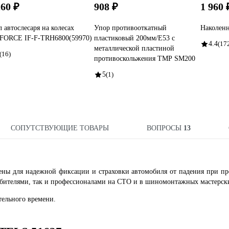
260 ₽
908 ₽
1 960 
л автослесаря на колесах
Упор противооткатный
Наколен
FORCE IF-F-TRH6800(59970)
пластиковый 200мм/E53 с
4.4
(17
металлической пластиной
(16)
противоскольжения ТМР SM200
5
(1)
СОПУТСТВУЮЩИЕ ТОВАРЫ
ВОПРОСЫ
13
ены для надежной фиксации и страховки автомобиля от падения при п
бителями, так и профессионалами на СТО и в шиномонтажных мастерск
тельного времени.