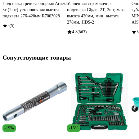
Подставка тренога опорная Arnezi
Усиленная страховочная
Опо
3т (2шт) установочная высота
подставка Gigant 2Т, 2шт, макс.
зуб
подхвата 276-420мм R7003028
высота 420мм, мин. высота
MIN
278мм, HDS-2
AJS
5
(5)
4.8
(863)
5
Сопутствующие товары
-19%
-16%