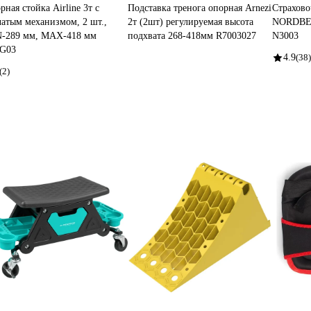
рная стойка Airline 3т с
Подставка тренога опорная Arnezi
Страхово
чатым механизмом, 2 шт.,
2т (2шт) регулируемая высота
NORDBERG
-289 мм, MAX-418 мм
подхвата 268-418мм R7003027
N3003
G03
4.9
(38)
(2)