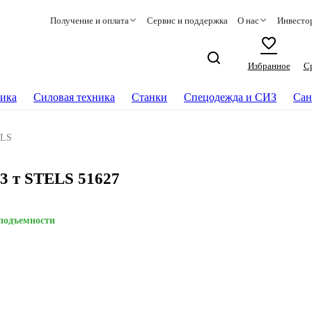
Получение и оплата
Сервис и поддержка
О нас
Инвесто
Избранное
С
ика
Силовая техника
Станки
Спецодежда и СИЗ
Сан
LS
3 т STELS 51627
оподъемности