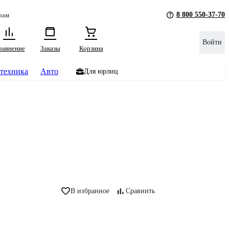
8 800 550-37-70
рам
Войти
равнение
Заказы
Корзина
техника
Авто
Для юрлиц
В избранное
Сравнить