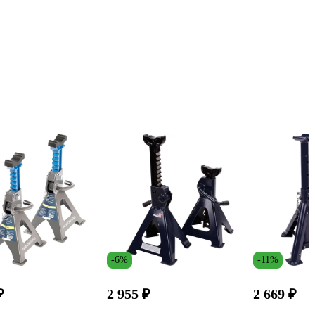
-6%
-11%
₽
2 955 ₽
2 669 ₽