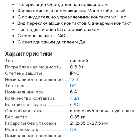
Поляризация Определенная полюсность
Характеристики переключения Моностабильный
С принудительно управляемыми контактами Нет
Вид переключающих контактов Одинарный контакт
Тип подключения Штекерный разъем
Степень защиты IP40
С светодиодным дисплеем Да
Характеристики
Тип
силовой
Потребляемая мощность
0.6 Вт
Степень защиты
IP40
Номинальное напряжение
12 В
Тип тока
DC
Номинальный ток
6 А
Количество контактов
4 шт
Контактная группа
4PDT
Способ монтажа
в розетку/на печатную плату
Вес нетто
0.35 кг
Габариты без упаковки
21.2х35.6х27.5 мм
Модельный ряд
CR
Номинальное напряжение