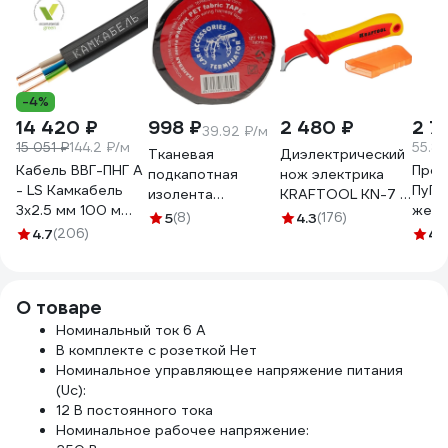
-4%
14 420 ₽
998 ₽
2 480 ₽
2 7
39.92 ₽/м
15 051 ₽
144.2 ₽/м
55.84
Тканевая
Диэлектрический
Кабель ВВГ-ПНГ А
Пров
подкапотная
нож электрика
- LS Камкабель
ПуГВ 
изолента
KRAFTOOL KN-7 с
3x2.5 мм 100 м
желт
Terminator Izt
пяткой, изогнутый
5
(8)
4.3
(176)
ГОСТ
50м 
4.7
(206)
1925 fabric, 19мм х
45400
4.
1157К30HG00070А0100М
000
25м, толщина
0,25мм 2000832
О товаре
Номинальный ток 6 А
В комплекте с розеткой Нет
Номинальное управляющее напряжение питания
(Uс):
12 В постоянного тока
Номинальное рабочее напряжение: