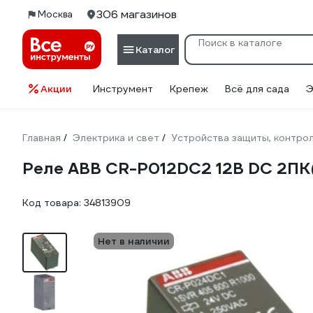
306 магазинов
Москва
Каталог
Акции
Инструмент
Крепеж
Всё для сада
Э
Главная
Электрика и свет
Устройства защиты, контрол
/
/
Реле ABB CR-P012DC2 12B DC 2ПК
Код товара:
34813909
Нет в наличии