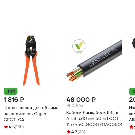
-14%
-
1 816 ₽
48 000 ₽
2
960 ₽/м
Пресс-клещи для обжима
Из
Кабель Камкабель ВВГнг
наконечников Gigant
жг
А-LS 5x10 мм 50 м ГОСТ
GECT-04
AI
1157Б50LG00070А0050М
те
4.5
(136)
4.7
(24)
по