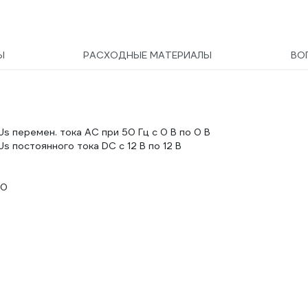
Ы
РАСХОДНЫЕ МАТЕРИАЛЫ
ВО
 перемен. тока АС при 50 Гц с 0 В по 0 В
 постоянного тока DC с 12 В по 12 В
 0