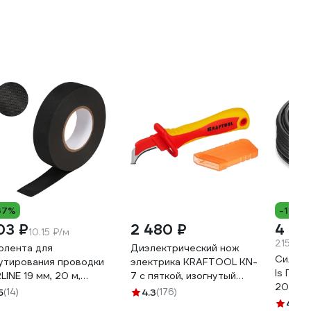
37%
-19%
03 ₽
2 480 ₽
4 30
10.15 ₽/м
215.3 ₽
олента для
Диэлектрический нож
Силово
утирования проводки
электрика KRAFTOOL KN-
ls ПРО
RLINE 19 мм, 20 м,
7 с пяткой, изогнутый
20м O
рмостойкая, на основе
45400
5
(14)
4.3
(176)
лиэстера ADPT003
4.9
(1