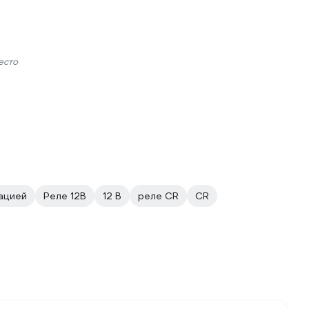
есто
кацией
Реле 12В
12 В
реле CR
CR