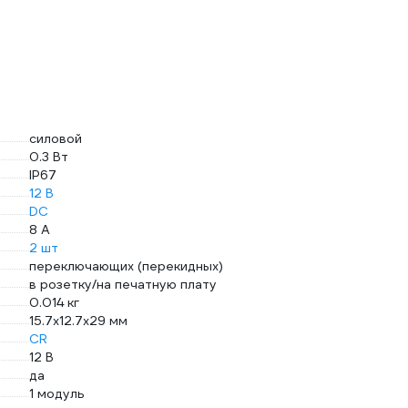
силовой
0.3 Вт
IP67
12 В
DC
8 А
2 шт
переключающих (перекидных)
в розетку/на печатную плату
0.014 кг
15.7х12.7х29 мм
CR
12 В
да
1 модуль