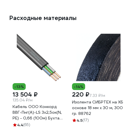
Расходные материалы
-13%
-14%
13 504 ₽
220 ₽
7.33 ₽/м
135.04 ₽/м
Изолента СИБРТЕХ на ХБ
Кабель ООО Конкорд
основе 18 мм х 30 м, 300
ВВГ-Пнг(А)-LS 3x2,5ок(N,
гр. 88762
PE) - 0,66 (100м) Бухта
4.5
(17)
100м 4663
4.4
(65)