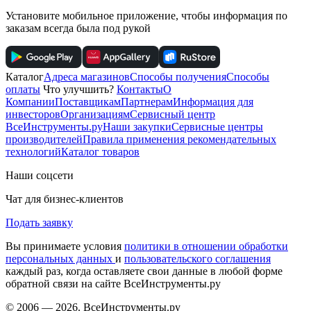
Установите мобильное приложение, чтобы информация по
заказам всегда была под рукой
Каталог
Адреса магазинов
Способы получения
Способы
оплаты
Что улучшить?
Контакты
О
Компании
Поставщикам
Партнерам
Информация для
инвесторов
Организациям
Сервисный центр
ВсеИнструменты.ру
Наши закупки
Сервисные центры
производителей
Правила применения рекомендательных
технологий
Каталог товаров
Наши соцсети
Чат для бизнес-клиентов
Подать заявку
Вы принимаете условия
политики в отношении обработки
персональных данных
и
пользовательского соглашения
каждый раз, когда оставляете свои данные в любой форме
обратной связи на сайте ВсеИнструменты.ру
© 2006 — 2026. ВсеИнструменты.ру