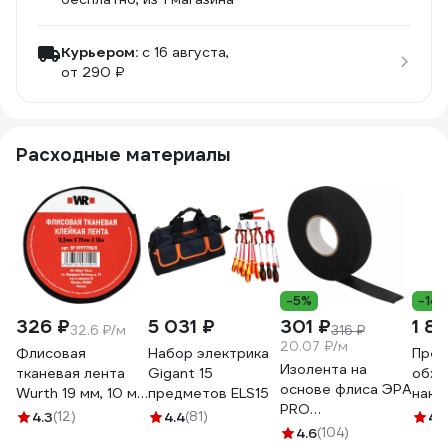
Курьером:
c 16 августа,
от 290 ₽
Расходные материалы
-5%
-14
326 ₽
5 031 ₽
301 ₽
1 81
32.6 ₽/м
316 ₽
20.07 ₽/м
Флисовая
Набор электрика
Прес
Изолента на
тканевая лента
Gigant 15
обж
основе флиса ЭРА
Wurth 19 мм, 10 м
предметов ELS15
нако
PRO
5997719615090 1
Giga
4.3
(12)
4.4
(81)
4.
PROFLEEC1915 19
4.6
(104)