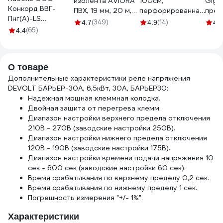
изолента AVIORA
100см,
Giga
Конкорд ВВГ-
ПВХ, 19 мм, 20 м,
перфорированная,
пред
Пнг(А)-LS
черная 305-030
оцинкованная 12-
(349)
(14)
4.7
4.9
4.4
3x2,5ок(N, PE) -
(65)
8100
4.4
0,66 (100м) Бухта
100м 4663
О товаре
Дополнительные характеристики реле напряжения
DEVOLT БАРЬЕР-30A, 6,5кВт, 30А, БАРЬЕР30:
Надежная мощная клеммная колодка.
Двойная защита от перегрева клемм.
Диапазон настройки верхнего предела отключения
210В - 270В (заводские настройки 250В).
Диапазон настройки нижнего предела отключения
120В - 190В (заводские настройки 175В).
Диапазон настройки времени подачи напряжения 10
сек - 600 сек (заводские настройки 60 сек).
Время срабатывания по верхнему пределу 0,2 сек.
Время срабатывания по нижнему пределу 1 сек.
Погрешность измерения "+/- 1%".
Характеристики