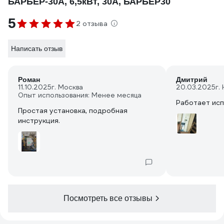
БАРЬЕР-30A, 6,5кВт, 30А, БАРЬЕР30
5
2 отзыва
Написать отзыв
Роман
Дмитрий
11.10.2025
г. Москва
20.03.2025
г.
Опыт использования: Менее месяца
Работает исп
Простая установка, подробная
инструкция.
Посмотреть все отзывы