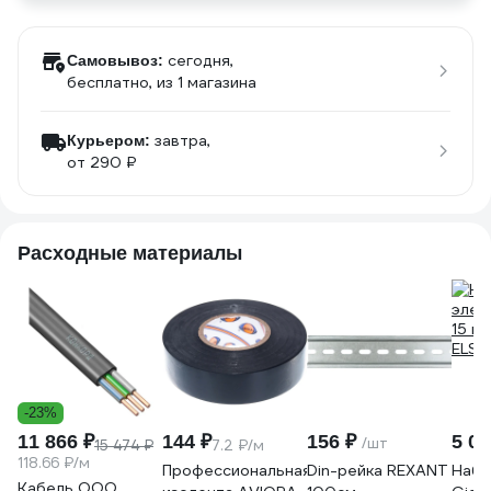
сегодня,
Самовывоз:
бесплатно
, из 1 магазина
завтра,
Курьером:
от 290 ₽
Расходные материалы
-23%
11 866 ₽
144 ₽
156 ₽
5 03
/шт
15 474 ₽
7.2 ₽/м
118.66 ₽/м
Профессиональная
Din-рейка REXANT
Набо
Кабель ООО