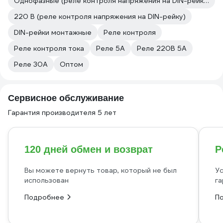
Однофазные (реле контроля напряжения на DIN-рейку)
220 В (реле контроля напряжения на DIN-рейку)
DIN-рейки монтажные
Реле контроля
Реле контроля тока
Реле 5А
Реле 220В 5А
Реле 30А
Оптом
Сервисное обслуживание
Гарантия производителя 5 лет
120 дней обмен и возврат
Р
Вы можете вернуть товар, который не был
Ус
использован
га
Подробнее
П