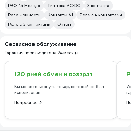
РВО-15 Меандр
Тип тока AC/DC
3 контакта
Реле мощности
Контакты A1
Реле с 4 контактами
Реле с 3 контактами
Оптом
Сервисное обслуживание
Гарантия производителя 24 месяца
120 дней обмен и возврат
Р
Вы можете вернуть товар, который не был
Ус
использован
га
Подробнее
П