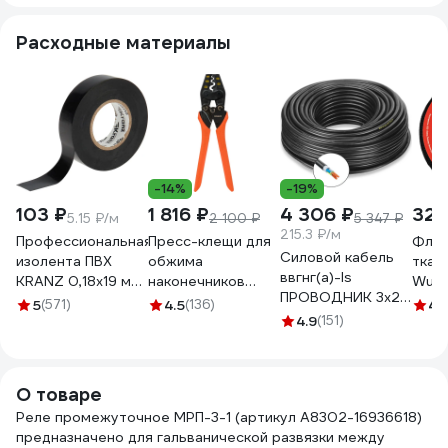
Автоматика
РП-01М-220 220В
F&F PK-4PZ/Un24V
РП-0
РП-01М-004 230В
50Гц/пост.
EA06.001.027
50Гц
Расходные материалы
50Гц/пост.
A8223-80109216
A822
A8223-32108112
-14%
-19%
103 ₽
1 816 ₽
4 306 ₽
326
5.15 ₽/м
2 100 ₽
5 347 ₽
215.3 ₽/м
Профессиональная
Пресс-клещи для
Флис
Силовой кабель
изолента ПВХ
обжима
ткан
ввгнг(a)-ls
KRANZ 0,18х19 мм,
наконечников
Wurth
ПРОВОДНИК 3x2.5
20 м, черная KR-
Gigant GECT-04
5997
5
(571)
4.5
(136)
4.
мм2, 20м
09-2806
4.9
(151)
OZ10264L20
О товаре
Реле промежуточное МРП-3-1 (артикул A8302-16936618)
предназначено для гальванической развязки между