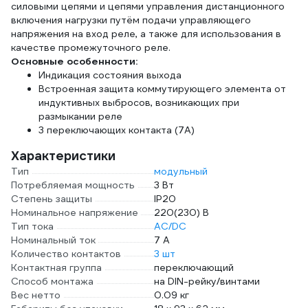
силовыми цепями и цепями управления дистанционного
включения нагрузки путём подачи управляющего
напряжения на вход реле, а также для использования в
качестве промежуточного реле.
Основные особенности:
Индикация состояния выхода
Встроенная защита коммутирующего элемента от
индуктивных выбросов, возникающих при
размыкании реле
3 переключающих контакта (7А)
Характеристики
Тип
модульный
Потребляемая мощность
3 Вт
Степень защиты
IP20
Номинальное напряжение
220(230) В
Тип тока
AC/DC
Номинальный ток
7 А
Количество контактов
3 шт
Контактная группа
переключающий
Способ монтажа
на DIN-рейку/винтами
Вес нетто
0.09 кг