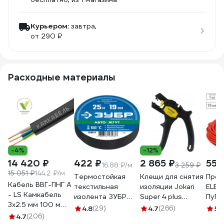
Курьером:
завтра,
от 290 ₽
Расходные материалы
-4%
-12%
14 420 ₽
422 ₽
2 865 ₽
550
16.88 ₽/м
3 259 ₽
15 051 ₽
144.2 ₽/м
Термостойкая
Клещи для снятия
Пров
Кабель ВВГ-ПНГ А
текстильная
изоляции Jokari
ELEC
- LS Камкабель
изолента ЗУБР
Super 4 plus
ПуГВн
3x2.5 мм 100 м
Авто-Жгут 19 мм х
20050
ГОСТ
4.8
(29)
4.7
(266)
5
(
ГОСТ
4.7
(206)
25 м 1236-2
крас