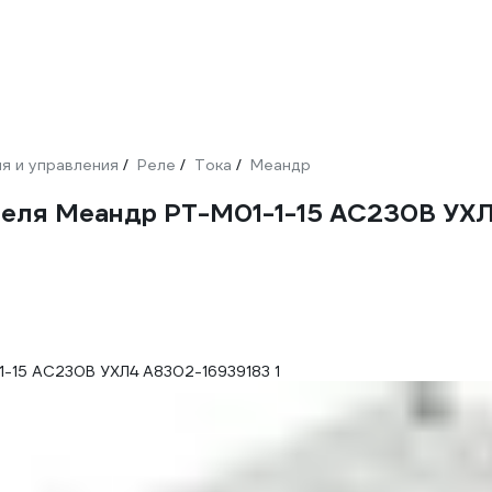
я и управления
Реле
Тока
Меандр
/
/
/
теля Меандр РТ-М01-1-15 AC230В УХ