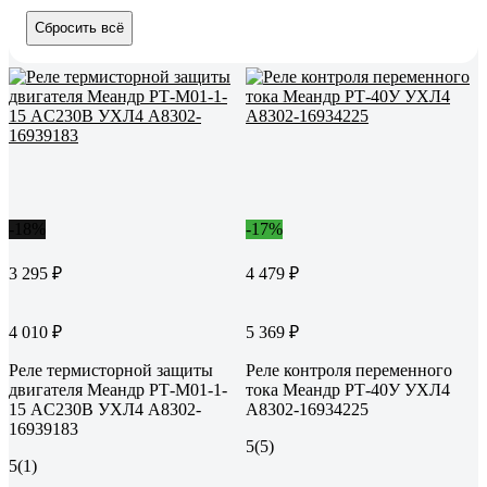
Сбросить всё
-18%
-17%
3 295 ₽
4 479 ₽
4 010 ₽
5 369 ₽
Реле термисторной защиты
Реле контроля переменного
двигателя Меандр РТ-М01-1-
тока Меандр РТ-40У УХЛ4
15 AC230В УХЛ4 A8302-
A8302-16934225
16939183
5
(5)
5
(1)