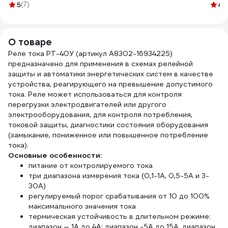
ГОСТ GCAB-03
5
(7)
1925 fabric, 19мм х
4.
25м, толщина
0,25мм 2000832
О товаре
Реле тока РТ-40У (артикул A8302-16934225)
предназначено для применения в схемах релейной
защиты и автоматики энергетических систем в качестве
устройства, реагирующего на превышение допустимого
тока. Реле может использоваться для контроля
перегрузки электродвигателей или другого
электрооборудования, для контроля потребления,
токовой защиты, диагностики состояния оборудования
(замыкание, пониженное или повышенное потребление
тока).
Основные особенности:
питание от контролируемого тока
три диапазона измерения тока (0,1-1А, 0,5-5А и 3-
30А)
регулируемый порог срабатывания от 10 до 100%
максимального значения тока
термическая устойчивость в длительном режиме:
диапазон — 1А до 4А; диапазон -5А до 15А, диапазон