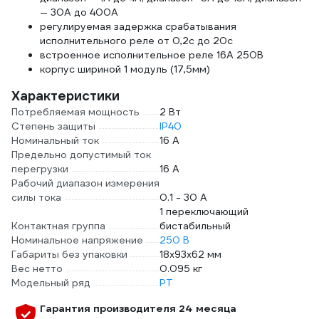
— 30А до 400А
регулируемая задержка срабатывания
исполнительного реле от 0,2с до 20с
встроенное исполнительное реле 16А 250В
корпус шириной 1 модуль (17,5мм)
Характеристики
Потребляемая мощность
2 Вт
Степень защиты
IP40
Номинальный ток
16 А
Предельно допустимый ток
перегрузки
16 А
Рабочий диапазон измерения
силы тока
0.1 - 30 А
1 переключающий
Контактная группа
бистабильный
Номинальное напряжение
250 В
Габариты без упаковки
18х93х62 мм
Вес нетто
0.095 кг
Модельный ряд
РТ
Гарантия производителя 24 месяца