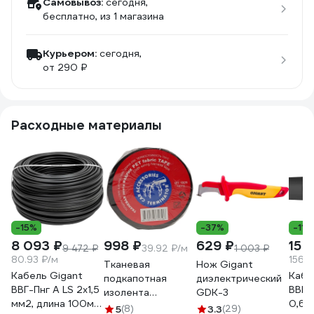
Самовывоз:
сегодня,
бесплатно
, из 1 магазина
Курьером:
сегодня,
от 290 ₽
Расходные материалы
-15%
-37%
-11%
8 093 ₽
998 ₽
629 ₽
15 6
9 472 ₽
39.92 ₽/м
1 003 ₽
80.93 ₽/м
156.8
Тканевая
Нож Gigant
Кабель Gigant
Кабе
подкапотная
диэлектрический
ВВГ-Пнг А LS 2x1,5
ВВГнг
изолента
GDK-3
мм2, длина 100м
0,66
Terminator Izt
5
(8)
3.3
(29)