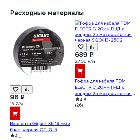
Расходные материалы
689 ₽
27.56 ₽/м
Гофра для кабеля TDM
ELECTRIC 20мм ПНД с
зондом 25 метров легкая
96 ₽
черная SQ0413-2502
4.8
15 ₽/м
(26)
Изолента Gigant ХБ 19 мм х
6,4 м, черная GT-0-5
4.1