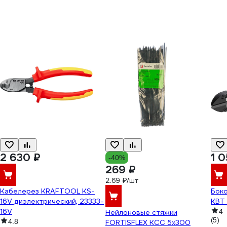
2 630 ₽
1 0
-40%
269 ₽
2.69 ₽/шт
Кабелерез KRAFTOOL KS-
Бок
16V диэлектрический, 23333-
КВТ 
16V
4
Нейлоновые стяжки
(5)
4.8
FORTISFLEX КСС 5х300