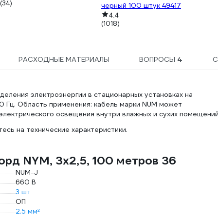
(34)
черный 100 штук 49417
4.4
(1018)
РАСХОДНЫЕ МАТЕРИАЛЫ
ВОПРОСЫ
4
С
деления электроэнергии в стационарных установках на
0 Гц. Область применения: кабель марки NUM может
электрического освещения внутри влажных и сухих помещений
есь на технические характеристики.
рд NYM, 3х2,5, 100 метров 36
NUM-J
660 В
3 шт
ОП
2.5 мм²