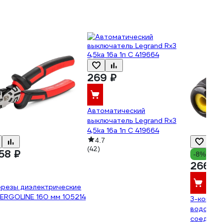
269 ₽
Автоматический
выключатель Legrand Rx3
4,5ka 16а 1п C 419664
4.7
(42)
58 ₽
-8%
266 ₽
орезы диэлектрические
ERGOLINE 160 мм 105214
3-контак
водонеп
соедини