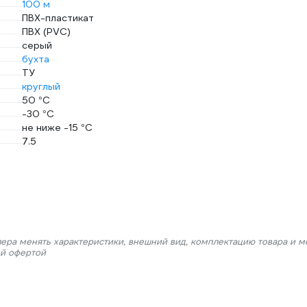
100 м
ПВХ-пластикат
ПВХ (PVC)
серый
бухта
ТУ
круглый
50 °С
-30 °С
не ниже -15 °С
7.5
лера менять характеристики, внешний вид, комплектацию товара и м
ой офертой