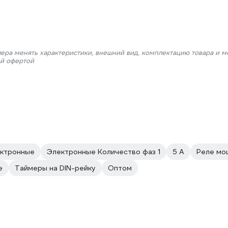
лера менять характеристики, внешний вид, комплектацию товара и м
ой офертой
ктронные
Электронные Количество фаз 1
5 А
Реле мо
е
Таймеры на DIN-рейку
Оптом