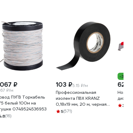
-37%
 067 ₽
103 ₽
629 
5.15 ₽/м
.67 ₽/м
Профессиональная
Нож Gi
овод ПУГВ Торкабель
изолента ПВХ KRANZ
диэлек
75 белый 100м на
0,18х19 мм, 20 м, черная
3.3
(2
тушке 0749524536953
KR-09-2806
5
(571)
4.8
(16)