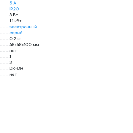
5 А
IP20
3 Вт
1.1 кВт
электронный
серый
0.2 кг
48х48х100 мм
нет
1
3
DK-DH
нет