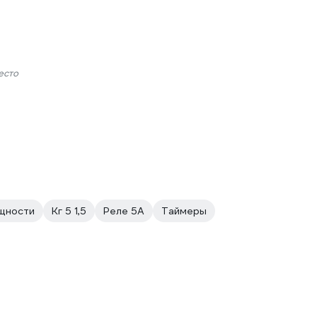
есто
щности
Кг 5 1,5
Реле 5А
Таймеры