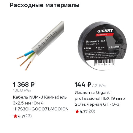
Расходные материалы
1 368 ₽
144 ₽
7.2 ₽/м
136.8 ₽/м
Изолента Gigant
Кабель NUM-J Камкабель
professional ПВХ 19 мм х
3x2.5 мм 10м 4
20 м, черная GT-0-3
1117S30HG0007ЪM0010М
4.7
(128)
4.7
(23)