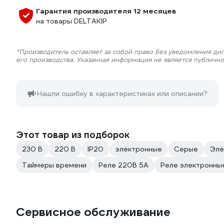
Гарантия производителя 12 месяцев
на товары DELTAKIP
*Производитель оставляет за собой право без уведомления ди
его производства. Указанная информация не является публичн
Нашли ошибку в характеристиках или описании?
Этот товар из подборок
230 В
220 В
IP20
электронные
Серые
Эле
Таймеры времени
Реле 220В 5А
Реле электронны
Сервисное обслуживание