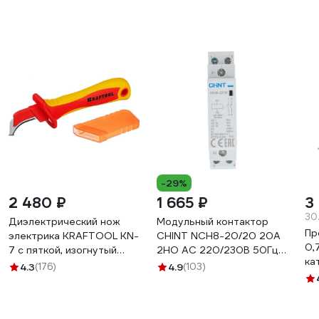
-29%
2 480 ₽
1 665 ₽
3
30
Диэлектрический нож
Модульный контактор
Пр
электрика KRAFTOOL KN-
CHINT NCH8-20/20 20A
0,
7 с пяткой, изогнутый
2НО AC 220/230В 50Гц
ка
45400
256054
4.3
(176)
4.9
(103)