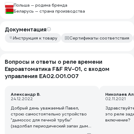
диапазонов при помощи перемычек.
Польша — родина бренда
Не знаю почему производитель
Беларусь — страна производства
вернулся к этому варианту настройки
, хотя в прошлом поколении все
настраивалось при помощи крутилок.
Документация
Из за неудачного решения с
Инструкция к товару
Сертификаты соответствия
перемычками приходиться соблюдать
определённую последовательность
подключения, первым делом нужно
подключать нейтрал (выход №1) и
Вопросы и ответы о реле времени
только после этого подключать
Евроавтоматика F&F RV-01, с входом
фазные провода и перемычки, иначе
управления EA02.001.007
провод на выходе № 4 (обязателен ля
2х верхних диапазонов) закрывает
собой доступ к винту нейтрали. Ну и
на последок провода оппрессованные
Александр В.
24.12.2022
02.11.2021
ншви на 2.5 с трудом заходят в
разъемы.
Добрый день уважаемый Павел,
Здравствуйте
строю самостоятельно устройство
это реле зад
"дымосос для печной трубы"
включение?
(задолбал периодический запах дыма
внутри дома), заказал небольшой