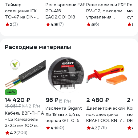
Таймер
Реле времени F&F
Реле времени F&F
Реле
освещения IEK
PO-415
RV-02, с входом
моду
ТО-47 на DIN-
EA02.001.018
управления
суто
рейку ИЭК
EA02.001.008
OB4
3
(3)
4.9
(17)
5
(6)
5
(
MTA30-16
Расходные материалы
-4%
14 420 ₽
96 ₽
2 480 ₽
2 0
15 ₽/м
15 051 ₽
144.2 ₽/м
Изолента Gigant
Диэлектрический
Конт
Кабель ВВГ-ПНГ А
ХБ 19 мм х 6,4 м,
нож электрика
моду
- LS Камкабель
черная GT-0-5
KRAFTOOL KN-7 с
DEKr
3x2.5 мм 100 м
пяткой, изогнутый
НО, 
4.1
(50)
4.3
(176)
4.
ГОСТ
4.7
(206)
45400
1806
1157К30HG00070А0100М