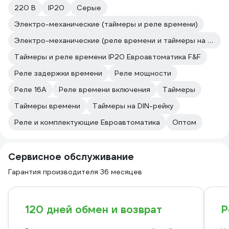
стекло дверцы печи на состояние
220 В
IP20
Серые
внутри печи или термометр внутри
комнаты и включив дымосос на
Электро-механические (таймеры и реле времени)
интервал времени установленный в
Электро-механические (реле времени и таймеры на DIN-рейку)
реле времени, подождав пока
"дымосос" раскрутиться и приготовив
Таймеры и реле времени IP20 Евроавтоматика F&F
дрова, закинул их в топку и пошел
Реле задержки времени
Реле мощности
дальше по своим делам, после
окончания временного интервала в
Реле 16А
Реле времени включения
Таймеры
реле времени "дымосос"
останавливается, процесс внутри
Таймеры времени
Таймеры на DIN-рейку
печки идёт своим чередом. Вопрос
Реле и комплектующие Евроавтоматика
Оптом
встал в выборе регулятора оборотов
(нужен семисторный, с установкой
минимального количества оборотов и
Сервисное обслуживание
поддержкой минимального
количества оборотов) и реле времени
Гарантия производителя 36 месяцев
в котором не сбивалась
бы установленная до этого величина
времени и был реализован режим
включения на работу постоянно без
120 дней обмен и возврат
Р
временного интервала !?