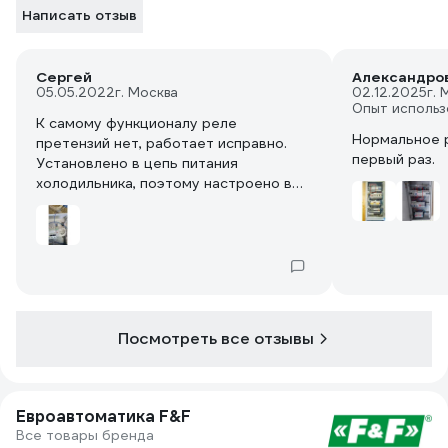
Написать отзыв
Сергей
Александров
05.05.2022
г. Москва
02.12.2025
г. 
Опыт использ
К самому функционалу реле
Нормальное р
претензий нет, работает исправно.
первый раз.
Установлено в цепь питания
холодильника, поэтому настроено в
верхнем диапазоне (на 10 м) где плюс
минус 10 секунд роли не играют. В
целом настройка времени задержки
включения весьма точная, к этому
претензий нет. Качество исполнения и
материалов тоже на хорошем уровне.
Теперь о минусах, не смотря на
Посмотреть все отзывы
хорошее качество изготовления,
сильно болтается на дин-рейке,
приходиться поджимать автоматами
или ставить фиксаторы. Ну и самый
Евроавтоматика F&F
большой недостаток этого реле это
Все товары бренда
архаичная настройка временных