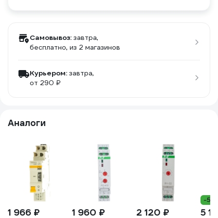
Самовывоз:
завтра,
бесплатно
, из 2 магазинов
Курьером:
завтра,
от 290 ₽
Аналоги
-5%
1 966 ₽
1 960 ₽
2 120 ₽
5 1