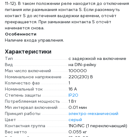
11-12). В таком положении реле находится до отключения
питания или размыкания контакта S. Если разомкнуть
контакт S до истечения выдержки времени, отсчёт
прекращается. При замыкании контакта S отсчёт
начинается снова.
Особенности
Наличие входа управления.
Характеристики
Тип
с задержкой на включение
Вид
на DIN-рейку
Max число включений
100000
Номинальное напряжение
220(230) В
Количество фаз
1
Номинальный ток
16 А
Степень защиты
IP20
Потребляемая мощность
1 Вт
Min интервал включений
0.01 мин
Принцип работы
электро-механический
Цвет
серый
Контактная группа
1NO/NC (1 переключающий)
Вес нетто
0.055 кг