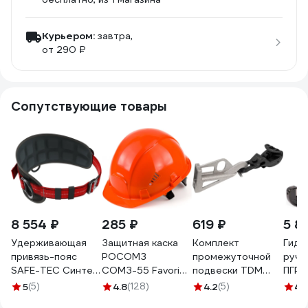
Курьером:
завтра,
от 290 ₽
Сопутствующие товары
8 554 ₽
285 ₽
619 ₽
5 8
Удерживающая
Защитная каска
Комплект
Гидр
привязь-пояс
РОСОМЗ
промежуточной
ручн
SAFE-TEC Синтез
СОМЗ-55 FavoriT
подвески TDM
ПГР-
STB1
Trek, оранжевая
ELECTRIC КОПП
5
(5)
4.8
(128)
4.2
(5)
4.
75114
1500 (PS 1500, SO