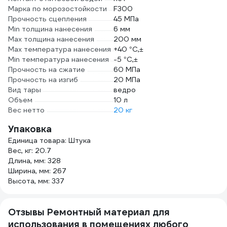
Марка по морозостойкости
F300
Прочность сцепления
45 МПа
Min толщина нанесения
6 мм
Max толщина нанесения
200 мм
Max температура нанесения
+40 °C,±
Min температура нанесения
-5 °C,±
Прочность на сжатие
60 МПа
Прочность на изгиб
20 МПа
Вид тары
ведро
Объем
10 л
Вес нетто
20 кг
Упаковка
Единица товара: Штука
Вес, кг: 20.7
Длина, мм: 328
Ширина, мм: 267
Высота, мм: 337
Отзывы Ремонтный материал для
использования в помещениях любого