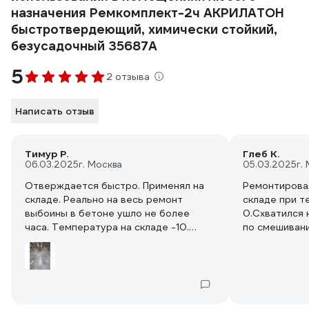
назначения Ремкомплект-2ч АКРИЛАТОН
быстротвердеющий, химически стойкий,
безусадочный 35687А
5
2 отзыва
Написать отзыв
Тимур Р.
Глеб К.
06.03.2025
г. Москва
05.03.2025
г.
Отверждается быстро. Применял на
Ремонтирова
складе. Реально на весь ремонт
складе при т
выбоины в бетоне ушло не более
0.Схватился 
часа. Температура на складе -10.
по смешиван
После этого сразу начали ездить.
нанесения со
Сверху шлифанули алмазной чашкой,
достаточно б
чтобы сделать гладким.
уже спокойно