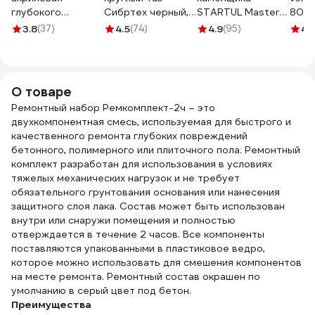
глубокого
Сибртех черный,
STARTUL Master
800м
проникновения
30л Россия 81455
200 мм ST1034-
0,5м
3.8
(37)
4.5
(74)
4.9
(95)
4.
БИТУМ ПРОДУКТ
20
алюм
10 л BP-04
стал
О товаре
Ремонтный набор Ремкомплект-2ч – это
двухкомпонентная смесь, используемая для быстрого и
качественного ремонта глубоких повреждений
бетонного, полимерного или плиточного пола. Ремонтный
комплект разработан для использования в условиях
тяжелых механических нагрузок и не требует
обязательного грунтования основания или нанесения
защитного слоя лака. Состав может быть использован
внутри или снаружи помещения и полностью
отверждается в течение 2 часов. Все компоненты
поставляются упакованными в пластиковое ведро,
которое можно использовать для смешения компонентов
на месте ремонта. Ремонтный состав окрашен по
умолчанию в серый цвет под бетон.
Преимущества