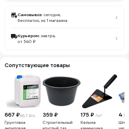
Самовывоз:
сегодня,
бесплатно
, из 1 магазина
Курьером:
завтра,
от 540 ₽
Сопутствующие товары
667 ₽
359 ₽
175 ₽
4 5
/шт
66.7 ₽/л
Грунтовка
Строительный
Кельма
Шпат
акриловая
круглый таз
каменщика
vert