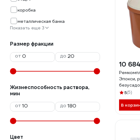
коробка
металлическая банка
Показать еще 3
Размер фракции
от
до
10 684
Ремкомп
Эпокси, 
безусадо
Жизнеспособность раствора,
инертный
5
(5)
мин
материал
полов, 
от
до
В корзи
Цвет