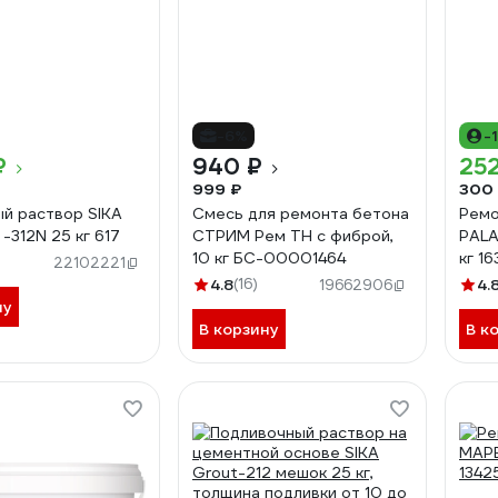
-6%
-
₽
940 ₽
252
999 ₽
300
й раствор SIKA
Смесь для ремонта бетона
Ремо
-312N 25 кг 617
СТРИМ Рем ТН с фиброй,
PALA
10 кг БС-00001464
кг 16
22102221
4.8
(16)
4.
19662906
ну
В корзину
В к