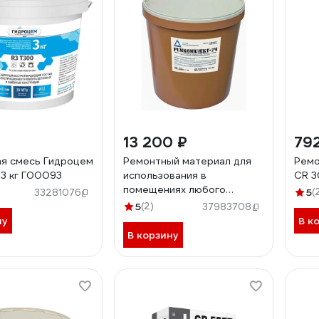
13 200 ₽
79
я смесь Гидроцем
Ремонтный материал для
Ремо
 3 кг Г00093
использования в
CR 3
помещениях любого
5
(
33281076
назначения
5
(2)
37983708
Ремкомплект-2ч
ну
В к
АКРИЛАТОН
В корзину
быстротвердеющий,
химически стойкий,
безусадочный 35687А