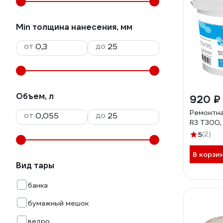
Min толщина нанесения, мм
от
до
Объем, л
920 ₽
Ремонтна
от
до
R3 T300,
5
(2)
В корзи
Вид тары
банка
бумажный мешок
ведро