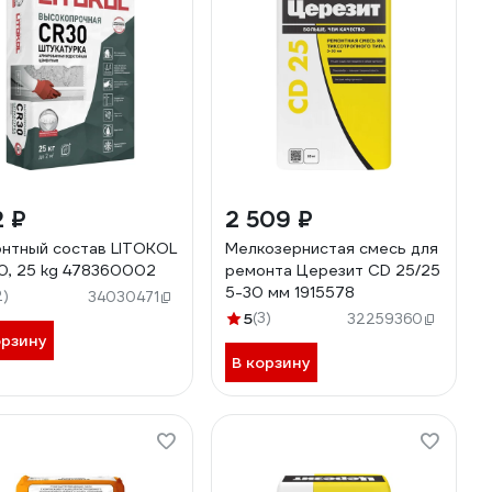
2 ₽
2 509 ₽
нтный состав LITOKOL
Мелкозернистая смесь для
0, 25 kg 478360002
ремонта Церезит CD 25/25
5-30 мм 1915578
2)
34030471
5
(3)
32259360
орзину
В корзину