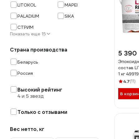
LITOKOL
MAPEI
PALADIUM
SIKA
СТРИМ
Показать еще 15
Страна производства
5 390
Эпоксид
Беларусь
состав L
Россия
1 кг 499
4.7
(11)
Высокий рейтинг
В корзи
4 и 5 звезд
Только с отзывами
Вес нетто, кг