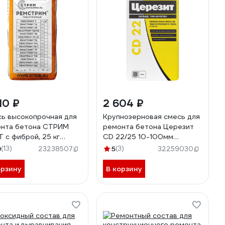
10 ₽
2 604 ₽
ь высокопрочная для
Крупнозерновая смесь для
нта бетона СТРИМ
ремонта бетона Церезит
Т с фиброй, 25 кг
CD 22/25 10-100мм
00001462
1915083
9
(13)
5
(3)
23238507
32259030
орзину
В корзину