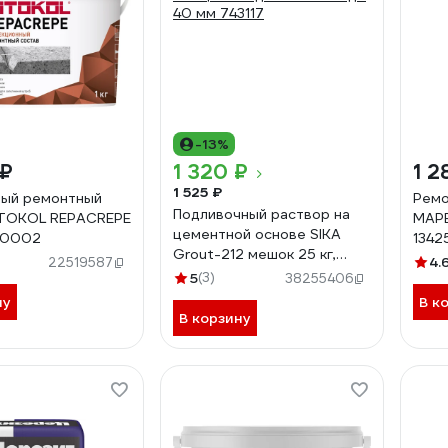
-13%
 ₽
1 320 ₽
1 2
1 525 ₽
ный ремонтный
Ремо
Подливочный раствор на
ITOKOL REPACREPE
MAPE
цементной основе SIKA
190002
1342
Grout-212 мешок 25 кг,
4.
22519587
толщина подливки от 10 до
5
(3)
38255406
40 мм 743117
ну
В к
В корзину