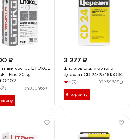
00 ₽
3 277 ₽
нтный состав LITOKOL
Шпаклевка для бетона
5FT Fine 25 kg
Церезит CD 24/25 1915084
560002
5
(3)
32259648
5
(2)
34030465
В корзину
орзину