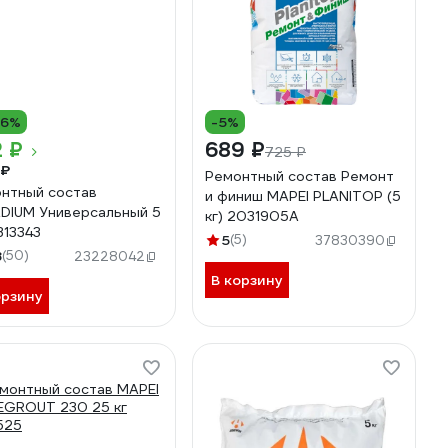
16%
-5%
 ₽
689 ₽
725 ₽
 ₽
Ремонтный состав Ремонт
нтный состав
и финиш MAPEI PLANITOP (5
DIUM Универсальный 5
кг) 2031905A
313343
5
(5)
37830390
8
(50)
23228042
В корзину
орзину