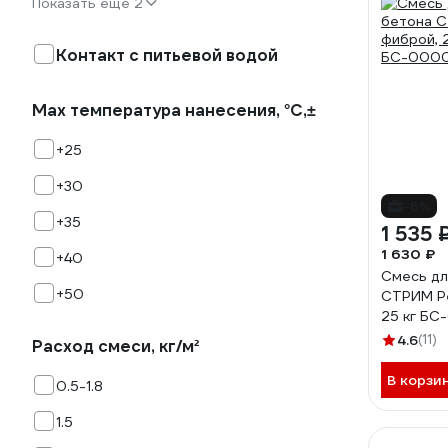
Показать еще 2
Контакт с питьевой водой
Max температура нанесения, °C,±
+25
+30
-6%
+35
1 535 
1 630 ₽
+40
Смесь дл
+50
СТРИМ Ре
25 кг БС
4.6
(11)
Расход смеси, кг/м²
В корзи
0.5-1.8
1.5