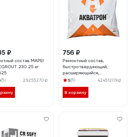
85 ₽
756 ₽
нтный состав MAPEI
Ремонтный состав,
GROUT 230 25 кг
быстротвердеющий,
525
расширяющийся,
гидроизолирующий
6
(5)
5
(5)
29255270
42451209
Акватрон «-1» 5кг 90092
орзину
В корзину