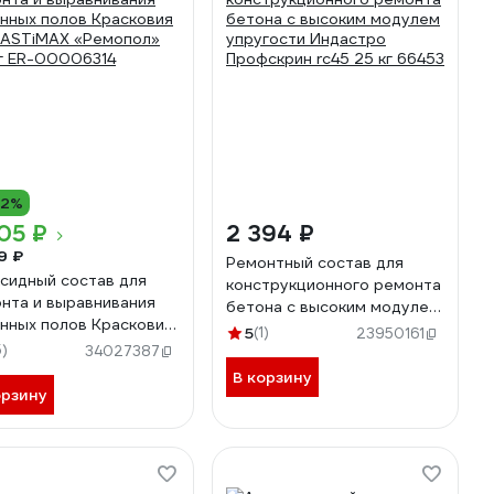
12%
05 ₽
2 394 ₽
9 ₽
Ремонтный состав для
сидный состав для
конструкционного ремонта
нта и выравнивания
бетона с высоким модулем
нных полов Красковия
упругости Индастро
5
(1)
23950161
ASTiMAX «Ремопол»
5)
Профскрин rc45 25 кг 66453
34027387
кг ER-00006314
В корзину
орзину