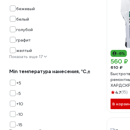
бежевый
белый
голубой
графит
желтый
-8%
Показать еще 17
560 ₽
610 ₽
Min температура нанесения, °C,±
Быстрот
ремонтны
+5
ХАРДСКР
беспылев
4.7
(15)
-5
+10
В корзи
-10
-15