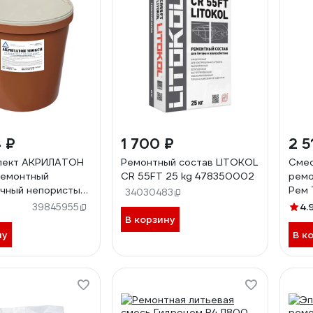
 ₽
1 700 ₽
2 5
лект АКРИЛАТОН
Ремонтный состав LITOKOL
Смес
ремонтный
CR 55FT 25 kg 478350002
ремо
чный непористый
Рем 
34030483
 влагостойкий
БС-
4.
39845955
 для укладки
В корзину
6359000000003
ну
В к