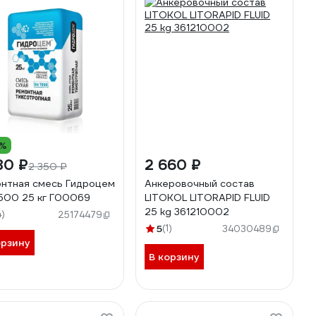
0%
80 ₽
2 660 ₽
2 350 ₽
нтная смесь Гидроцем
Анкеровочный состав
500 25 кг Г00069
LITOKOL LITORAPID FLUID
25 kg 361210002
4)
25174479
5
(1)
34030489
орзину
В корзину