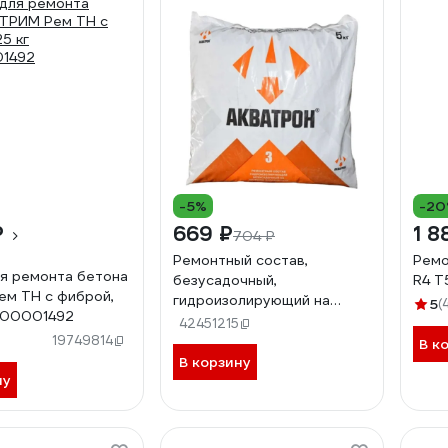
-5%
-2
₽
669 ₽
1 8
704 ₽
Ремонтный состав,
Ремо
я ремонта бетона
безусадочный,
R4 T
м ТН с фиброй,
гидроизолирующий на
5
(
-00001492
крупном заполнителе
42451215
Акватрон «-3» 5кг 90115
19749814
В к
В корзину
ну