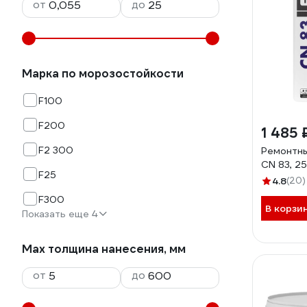
от
до
Марка по морозостойкости
F100
F200
1 485 
F2 300
Ремонтны
CN 83, 2
F25
4.8
(20)
F300
В корзи
Показать еще 4
Max толщина нанесения, мм
от
до