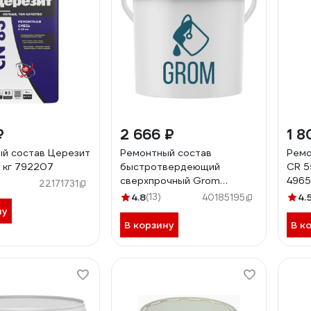
₽
2 666 ₽
1 8
й состав Церезит
Ремонтный состав
Ремо
5 кг 792207
быстротвердеющий
CR 5
сверхпрочный Grom
496
22171731
полимербетон 1., цвет
4.8
(13)
4.
40185195
светло-серый, 1 кг 63367
ну
В корзину
В к