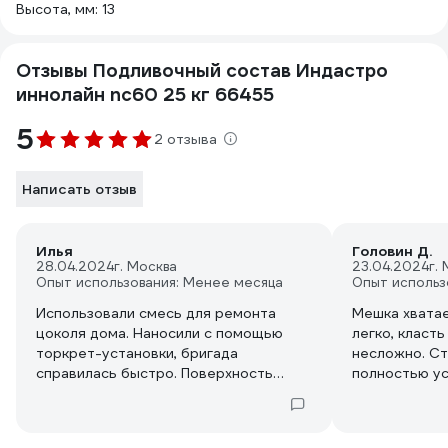
Высота, мм: 13
Отзывы Подливочный состав Индастро
иннолайн nc60 25 кг 66455
5
2 отзыва
Написать отзыв
Илья
Головин Д.
28.04.2024
г. Москва
23.04.2024
г.
Опыт использования: Менее месяца
Опыт использ
Использовали смесь для ремонта
Мешка хватае
цоколя дома. Наносили с помощью
легко, класт
торкрет-установки, бригада
несложно. Ст
справилась быстро. Поверхность
полностью у
получилась ровная без трещин.