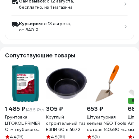
Самовывоз:
c 12 августа,
бесплатно
, из 1 магазина
Курьером:
c 13 августа,
от 540 ₽
Сопутствующие товары
-5%
1 485 ₽
305 ₽
653 ₽
684
148.5 ₽/л
Грунтовка
Круглый
Штукатурная
Шпат
LITOKOL PRIMER
строительный таз
кельма NEO Tools
Arme
C-м глубокого
ЕЗПИ 60 л 4672
острая 140х80 мм
мм A
проникновения
деревянная ручка
AM01
4.4
(19)
4.5
(36)
5
(5)
4.