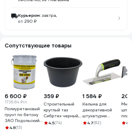
Курьером:
завтра,
от 290 ₽
Сопутствующие товары
6 600 ₽
359 ₽
1 584 ₽
200
1736.84 ₽/л
Строительный
Кельма для
Мног
Полиуретановый
круглый таз
декоративной
шпат
грунт по бетону
Сибртех черный,
штукатурки
плас
ЗАО Подольский
30л Россия 81455
Armero, 200х77
ручк
4.5
(74)
4.7
(82)
4.
завод
4.8
(13)
мм A233/121 AM12-
1003