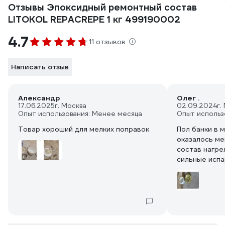
Отзывы Эпоксидный ремонтный состав
LITOKOL REPACREPE 1 кг 499190002
4.7
11 отзывов
Написать отзыв
Александр
Олег .
17.06.2025
г. Москва
02.09.2024
г.
Опыт использования: Менее месяца
Опыт использ
Товар хороший для мелких поправок
Пол банки в 
оказалось ме
состав нагре
сильные испа
работать. И с
норм