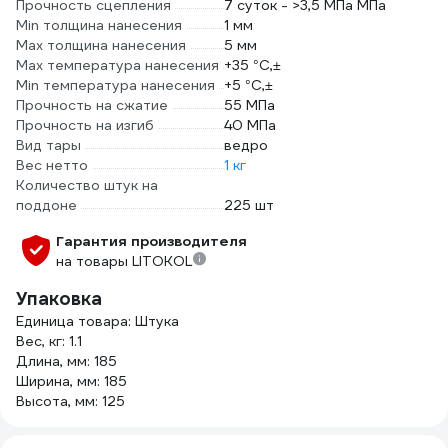
Прочность сцепления
7 суток - >3,5 МПа МПа
Min толщина нанесения
1 мм
Max толщина нанесения
5 мм
Max температура нанесения
+35 °C,±
Min температура нанесения
+5 °C,±
Прочность на сжатие
55 МПа
Прочность на изгиб
40 МПа
Вид тары
ведро
Вес нетто
1 кг
Количество штук на
поддоне
225 шт
Гарантия производителя
на товары LITOKOL
Упаковка
Единица товара: Штука
Вес, кг: 1.1
Длина, мм: 185
Ширина, мм: 185
Высота, мм: 125