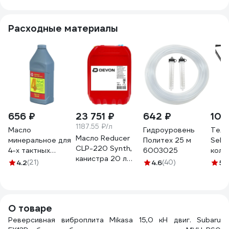
Расходные материалы
656 ₽
23 751 ₽
642 ₽
10 
1187.55 ₽/л
Масло
Гидроуровень
Теле
Масло Reducer
минеральное для
Политех 25 м
Sebm
CLP-220 Synth,
4-х тактных
6003025
коле
канистра 20 л
двигателей
диам
4.2
(21)
4.6
(40)
5
(1
338663712
Калибр
мм 2
00000032442
пово
торм
плас
О товаре
ТД-1
Реверсивная виброплита Mikasa 15,0 кН двиг. Subaru