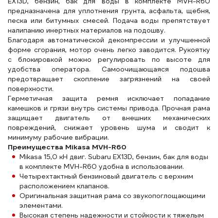
EX13D, бензин, бак для воды в комплекте MVH-R60
предназначена для уплотнения грунта, асфальта, щебня,
песка или битумных смесей. Подача воды препятствует
налипанию инертных материалов на подошву.
Благодаря автоматической декомпрессии и улучшенной
форме сгорания, мотор очень легко заводится. Рукоятку
с блокировкой можно регулировать по высоте для
удобства оператора. Самоочищающаяся подошва
предотвращает скопление загрязнений на своей
поверхности.
Герметичная защита ремня исключает попадание
камешков и грязи внутрь системы привода. Прочная рама
защищает двигатель от внешних механических
повреждений, снижает уровень шума и сводит к
минимуму рабочие вибрации.
Преимущества Mikasa MVH-R60
Mikasa 15,0 кН двиг. Subaru EX13D, бензин, бак для воды
в комплекте MVH-R60 удобна в использовании.
Четырехтактный бензиновый двигатель с верхним
расположением клапанов.
Оригинальная защитная рама со звукопоглощающими
элементами.
Высокая степень надежности и стойкости к тяжелым