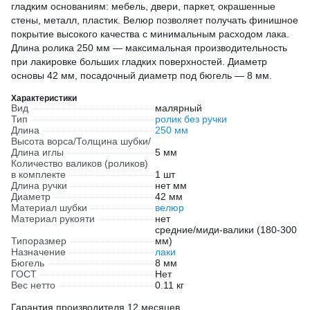
гладким основаниям: мебель, двери, паркет, окрашенные
стены, металл, пластик. Велюр позволяет получать финишное
покрытие высокого качества с минимальным расходом лака.
Длина ролика 250 мм — максимальная производительность
при лакировке больших гладких поверхностей. Диаметр
основы 42 мм, посадочный диаметр под бюгель — 8 мм.
Характеристики
Вид
малярный
Тип
ролик без ручки
Длина
250 мм
Высота ворса/Толщина шубки/
Длина иглы
5 мм
Количество валиков (роликов)
в комплекте
1 шт
Длина ручки
нет мм
Диаметр
42 мм
Материал шубки
велюр
Материал рукояти
нет
средние/миди-валики (180-300
Типоразмер
мм)
Назначение
лаки
Бюгель
8 мм
ГОСТ
Нет
Вес нетто
0.11 кг
Гарантия производителя 12 месяцев