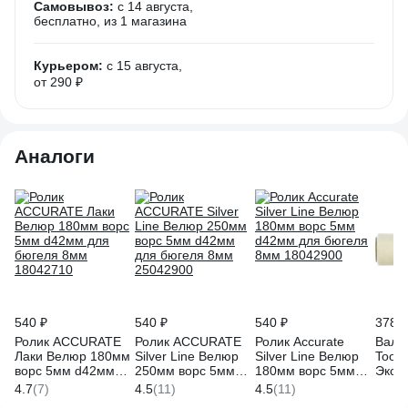
Самовывоз:
c 14 августа,
бесплатно
, из 1 магазина
Курьером:
c 15 августа,
от 290 ₽
Аналоги
540 ₽
540 ₽
540 ₽
378 ₽
Ролик ACCURATE
Ролик ACCURATE
Ролик Accurate
Вали
Лаки Велюр 180мм
Silver Line Велюр
Silver Line Велюр
Toolb
ворс 5мм d42мм
250мм ворс 5мм
180мм ворс 5мм
Эксп
для бюгеля 8мм
d42мм для бюгеля
d42мм для бюгеля
4/18
4.7
(7)
4.5
(11)
4.5
(11)
18042710
8мм 25042900
8мм 18042900
ЛА-0