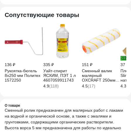
Сопутствующие товары
-12%
136 ₽
335 ₽
151 ₽
37 ₽
Рукоятка-бюгель
Уайт-спирит
Сменный валик
Плоск
8x250 мм Политех
ЯСХИМ, ПЭТ 1 л
малярный
Sliml
1572250
4607059911743
OXCRAFT 250мм
нату
44016253
щети
4.9
(118)
4.5
(17)
4.3
(3
дере
8243
О товаре
Сменный ролик предназначен для малярных работ с лаками
на водной и органической основе, а также с эмалями и
грунтовками, содержащими органические растворители.
Высота ворса 5 мм предназначена для работы по идеально