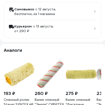
Самовывоз:
c 12 августа,
бесплатно
, из 1 магазина
Курьером:
c 13 августа,
от 290 ₽
Аналоги
193 ₽
260 ₽
275 ₽
235
Сменный ролик
Валик сменный
Валик сменный
Вали
Stayer SYNTEX 48,
"Эмали" СИБРТЕХ
"Фасадные
"Эма