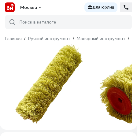
Москва
Для юрлиц
Поиск в каталоге
Главная
/
Ручной инструмент
/
Малярный инструмент
/
Ва