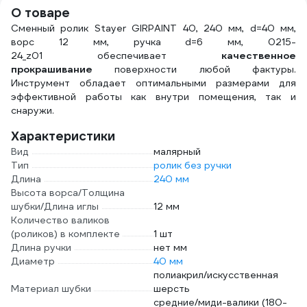
О товаре
Сменный ролик Stayer GIRPAINT 40, 240 мм, d=40 мм,
ворс 12 мм, ручка d=6 мм, 0215-
24_z01 обеспечивает
качественное
прокрашивание
поверхности любой фактуры.
Инструмент обладает оптимальными размерами для
эффективной работы как внутри помещения, так и
снаружи.
Характеристики
Вид
малярный
Тип
ролик без ручки
Длина
240 мм
Высота ворса/Толщина
шубки/Длина иглы
12 мм
Количество валиков
(роликов) в комплекте
1 шт
Длина ручки
нет мм
Диаметр
40 мм
полиакрил/искусственная
Материал шубки
шерсть
средние/миди-валики (180-