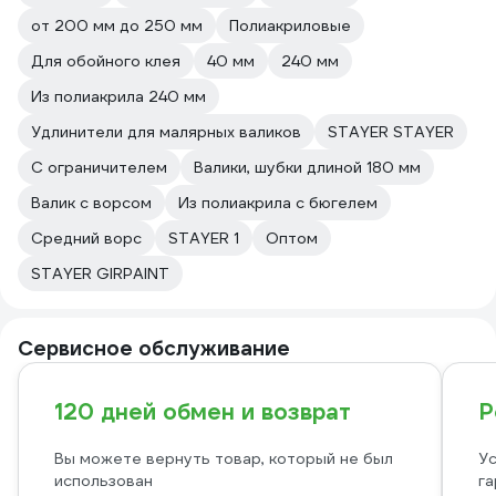
от 200 мм до 250 мм
Полиакриловые
Для обойного клея
40 мм
240 мм
Из полиакрила 240 мм
Удлинители для малярных валиков
STAYER STAYER
С ограничителем
Валики, шубки длиной 180 мм
Валик с ворсом
Из полиакрила с бюгелем
Средний ворс
STAYER 1
Оптом
STAYER GIRPAINT
Сервисное обслуживание
120 дней обмен и возврат
Р
Вы можете вернуть товар, который не был
Ус
использован
га