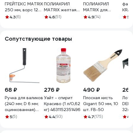
ГРЕЙТЕКС MATRIX
ПОЛИАКРИЛ
ПОЛИАКРИЛ
фаса
250 мм, ворс 12
MATRIX желтая
MATRIX для
KRAF
мм, D 36 мм, D
полоса, 250мм,
фасадных работ,
мм, 
4.3
(6)
4.6
(51)
4.9
(14)
5
(1
ручки 6 мм 80893
ворс 12мм, D
250 мм, ворс
ворс 
48мм, Dруч.8мм
18мм, D 36 мм, D
бюге
80750
ручки 6 мм 80897
009
Сопутствующие товары
68 ₽
276 ₽
490 ₽
267
Ручка для валиков
Уайт - спирит
Плоская кисть
Лото
(240 мм; D 6 мм;
Красиво (1 л/0,62
Gigant 50 мм, 10
DEK
оцинкованная)
кг) 4631152351496
шт. FB-50
32x4
"СТАНДАРТ" Зубр
5
(5)
4.4
(93)
4.7
(175)
4.
05683-24