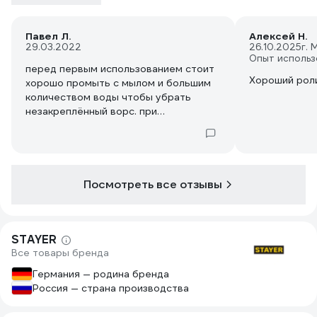
Павел Л.
Алексей Н.
29.03.2022
26.10.2025
г. 
Опыт использ
перед первым использованием стоит
Хороший рол
хорошо промыть с мылом и большим
количеством воды чтобы убрать
незакреплённый ворс. при
последующем использовании не
линяет, отдаёт краску равномерно.
хорошо сидит на ручке, не съезжает
Посмотреть все отзывы
STAYER
Все товары бренда
Германия — родина бренда
Россия — страна производства