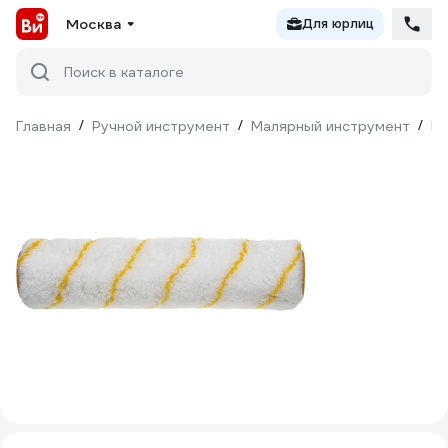
Москва
Для юрлиц
Поиск в каталоге
Главная
/
Ручной инструмент
/
Малярный инструмент
/
Ва