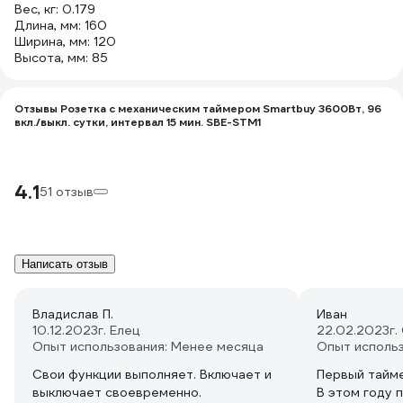
Вес, кг: 0.179
Длина, мм: 160
Ширина, мм: 120
Высота, мм: 85
Отзывы Розетка с механическим таймером Smartbuy 3600Вт, 96
вкл./выкл. сутки, интервал 15 мин. SBE-STM1
4.1
51 отзыв
Написать отзыв
Владислав П.
Иван
10.12.2023
г. Елец
22.02.2023
г
Опыт использования: Менее месяца
Опыт использ
Свои функции выполняет. Включает и
Первый тайме
выключает своевременно.
В этом году 