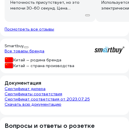
Неточность присутствует, но это
Используется
мелочи 30-60 секунд. Цена
электрически
нормальная. Трудится в курятнике.
зимний перио
Заставляет нагреваться ТЭН на 1,5
кВт в батарее. Терморегулятор
Посмотреть все отзывы
отказал. ТЭН подключен к таймеру
напрямую. Зубчики на колесике
рассматривал в двух очках. Их
Smartbuy
пришлось не утапливать, а наоборот
Все товары бренда
вытаскивать. В общем - работает.
Китай — родина бренда
Китай — страна производства
Документация
Сертификат дилера
Сертификаты соответствия
Сертификат соответствия от 2023.07.25
Скачать всю документацию
Вопросы и ответы о розетке