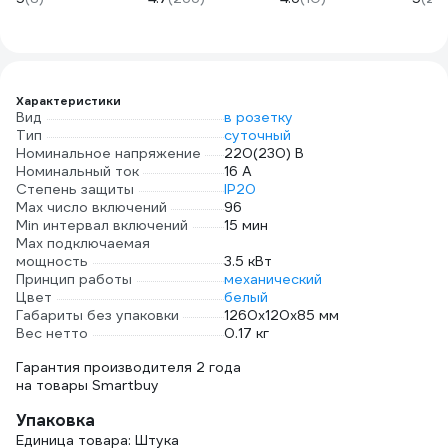
1925 fabric, 19мм х
медные контакты,
16А,
25м, толщина
OX-
трой
0,25мм 2000832
SKTADP222PBAG
черн
Характеристики
Вид
в розетку
Тип
суточный
Номинальное напряжение
220(230) В
Номинальный ток
16 А
Степень защиты
IP20
Max число включений
96
Min интервал включений
15 мин
Max подключаемая
мощность
3.5 кВт
Принцип работы
механический
Цвет
белый
Габариты без упаковки
1260х120х85 мм
Вес нетто
0.17 кг
Гарантия производителя 2 года
на товары Smartbuy
Упаковка
Единица товара: Штука