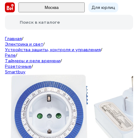
Для юрлиц
Москва
Поиск в каталоге
Главная
/
Электрика и свет
/
Устройства защиты, контроля и управления
/
Реле
/
Таймеры и реле времени
/
Розеточные
/
Smartbuy