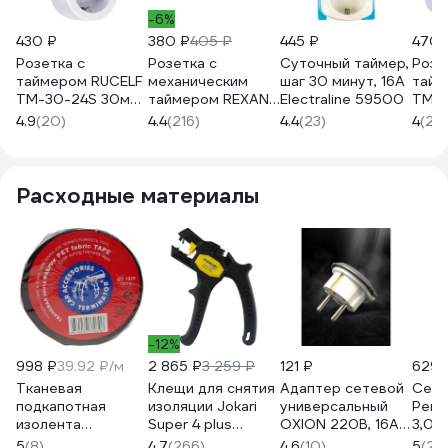
-6%
430 ₽
380 ₽
405 ₽
445 ₽
470 
Розетка с
Розетка с
Суточный таймер,
Розе
таймером RUCELF
механическим
шаг 30 минут, 16А
тайм
TM-30-24S 30мин
таймером REXANT
Electraline 59500
TM-1
24ч 16А
RX-21 11-6001
24ч 
4.9
(20)
4.4
(216)
4.4
(23)
4
(2)
КА-00009530
КА-
Расходные материалы
-12%
998 ₽
39.92 ₽/м
2 865 ₽
3 259 ₽
121 ₽
629 
Тканевая
Клещи для снятия
Адаптер сетевой
Сете
подкапотная
изоляции Jokari
универсальный
Perf
изолента
Super 4 plus
OXION 220В, 16А,
3,0м,
Terminator Izt
20050
пластик PP/PC,
2USB
5
(8)
4.7
(266)
4.6
(10)
5
(2)