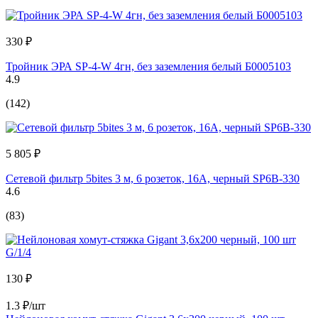
330 ₽
Тройник ЭРА SP-4-W 4гн, без заземления белый Б0005103
4.9
(142)
5 805 ₽
Сетевой фильтр 5bites 3 м, 6 розеток, 16A, черный SP6B-330
4.6
(83)
130 ₽
1.3 ₽/шт