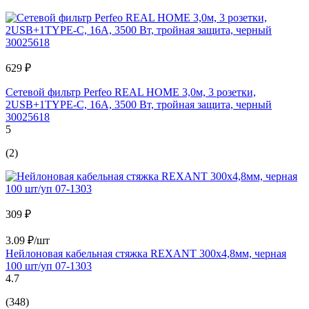
629 ₽
Сетевой фильтр Perfeo REAL HOME 3,0м, 3 розетки,
2USB+1TYPE-C, 16А, 3500 Вт, тройная защита, черный
30025618
5
(2)
309 ₽
3.09 ₽/шт
Нейлоновая кабельная стяжка REXANT 300x4,8мм, черная
100 шт/уп 07-1303
4.7
(348)