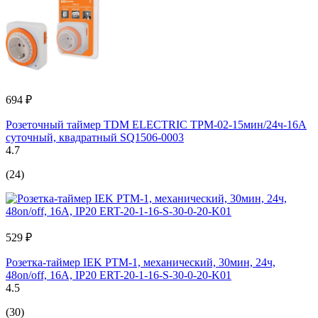
694 ₽
Розеточный таймер TDM ELECTRIC ТРМ-02-15мин/24ч-16А
суточный, квадратный SQ1506-0003
4.7
(24)
529 ₽
Розетка-таймер IEK РТМ-1, механический, 30мин, 24ч,
48on/off, 16А, IP20 ERT-20-1-16-S-30-0-20-K01
4.5
(30)