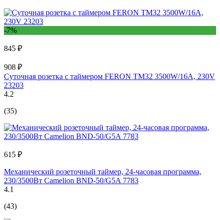
-7%
845 ₽
908 ₽
Суточная розетка с таймером FERON ТМ32 3500W/16A, 230V
23203
4.2
(35)
615 ₽
Механический розеточный таймер, 24-часовая программа,
230/3500Вт Camelion BND-50/G5A 7783
4.1
(43)