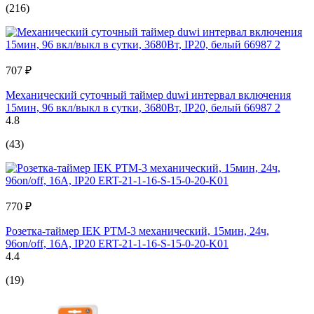
(216)
707 ₽
Механический суточный таймер duwi интервал включения
15мин, 96 вкл/выкл в сутки, 3680Вт, IP20, белый 66987 2
4.8
(43)
770 ₽
Розетка-таймер IEK РТМ-3 механический, 15мин, 24ч,
96on/off, 16А, IP20 ERT-21-1-16-S-15-0-20-K01
4.4
(19)