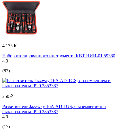
4 135 ₽
Набор изолированного инструмента КВТ НИИ-01 59380
4.3
(82)
250 ₽
Разветвитель Jаzzway 16А AD-1GS, с заземлением и
выключателем IP20 2853387
4.9
(17)