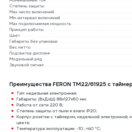
Номинальный ток
Степень защиты
Max число включений
Min интервал включений
Max подключаемая мощность
Принцип работы
Цвет
Габариты без упаковки
Вес нетто
Подсветка дисплея
Модельный ряд
Звуковой сигнал
Преимущества FERON TM22/61925 с тайме
Тип: недельная электронная;
Габариты: (ВхДхШ) 88х127х60 мм;
Работа от сети 220 В;
Степень защиты от пыли и влаги: IP20;
Корпус розетки с таймером, недельной электронной
цвете;
Температура эксплуатации: -10...+40 °С;