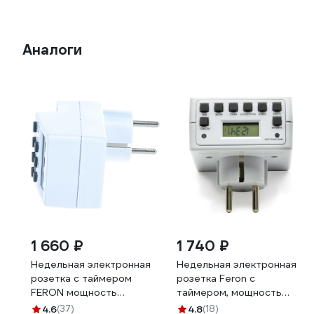
Аналоги
1 660 ₽
1 740 ₽
Недельная электронная
Недельная электронная
розетка с таймером
розетка Feron с
FERON мощность
таймером, мощность
3500W/16A TM24 23257
3500W/16A TM21 23215
4.6
(37)
4.8
(18)