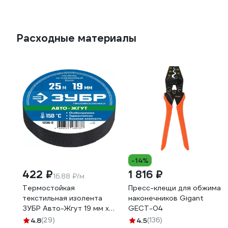
Расходные материалы
-14%
422 ₽
1 816 ₽
16.88 ₽/м
Термостойкая
Пресс-клещи для обжима
текстильная изолента
наконечников Gigant
ЗУБР Авто-Жгут 19 мм х
GECT-04
25 м 1236-2
4.8
(29)
4.5
(136)