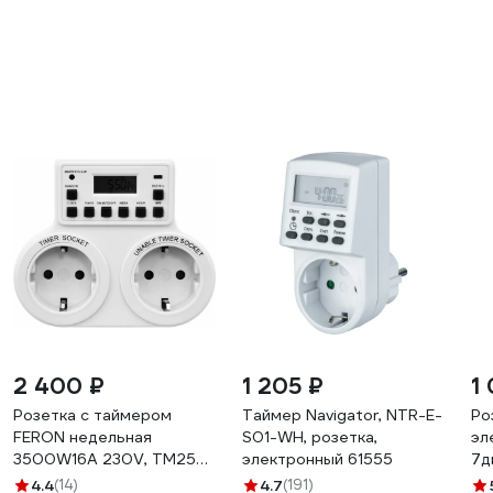
2 400 ₽
1 205 ₽
1
Розетка с таймером
Таймер Navigator, NTR-E-
Ро
FERON недельная
S01-WH, розетка,
эл
3500W16A 230V, TM25
электронный 61555
7д
23236
ER
4.4
(14)
4.7
(191)