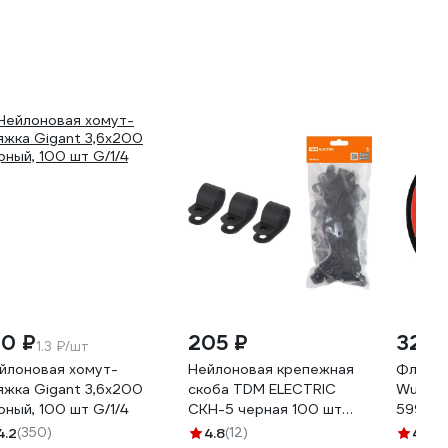
00-4-20-K01
20-K01
30 ₽
205 ₽
326 
1.3 ₽/шт
йлоновая хомут-
Нейлоновая крепежная
Флисов
яжка Gigant 3,6х200
скоба TDM ELECTRIC
Wurth 1
рный, 100 шт G/1/4
СКН-5 черная 100 шт
599771
SQ0514-0211
4.2
(350)
4.8
(12)
4.3
(1