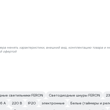
лера менять характеристики, внешний вид, комплектацию товара и м
ой офертой
дные светильники FERON
Светодиодные шнуры FERON
23
16 А
220 В
IP20
электронные
Белые (таймеры и рел