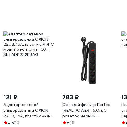
121 ₽
783 ₽
1
Адаптер сетевой
Сетевой фильтр Perfeo
Не
универсальный OXION
"REAL POWER", 5,0м, 5
ст
220В, 16А, пластик PP/PC,
розеток, черный.
че
медные контакты, OX-
30022740
4.6
(10)
5
(3)