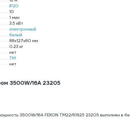
16 А
IP20
10
1 мин
3.5 кВт
электронный
белый
88х127х60 мм
0.23 кг
нет
TM
нет
ром 3500W/16A 23205
, мощность 3500W/16A FERON TM22/61925 23205 выполнен в б