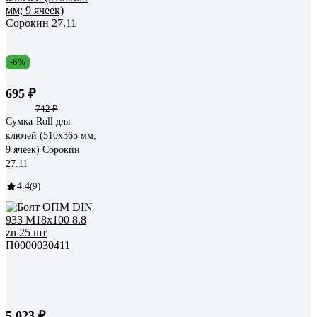
-6%
695 ₽
742 ₽
Сумка-Roll для
ключей (510х365 мм;
9 ячеек) Сорокин
27.11
4.4
(9)
5 023 ₽