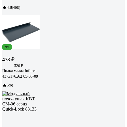
4.8
(408)
-9%
473 ₽
520 ₽
Полка малая Inforce
437х176х62 05-03-09
5
(6)