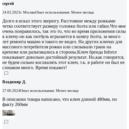
сергей
24.02.2023
г. Москва
Опыт использования: Менее месяца
Долго я искал этого зверюгу. Расстояние между рожками
четко соответствует размеру головки болта или гайки.Что мне
очень понравилось, так это то, что во время приложения силы
к ключу-он как питбуль вгрызается в шляпу болта, за много
лет ремонта машин я такого не видел. На других ключах для
массового потребителя рожки или слизывали грани на
крепеже или разъезжались в стороны.Ключ бренда Inforce
показывает довольно достойный результат. Но,как говорится,
не будем сильно восхвалять этот ключ, т.к. в работе он был не
слишком много. Время покажет!
Владимир Д.
27.06.2024
Опыт использования: Менее месяца
В описании товара написано, что ключ длиной 480мм, по
факту 260мм