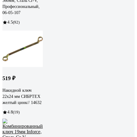
360мм, Сталь Cr-V,
Профессиональный,
06-05-107
4.5
(92)
519 ₽
Накидной ключ
22х24 мм СИБРТЕХ
желтый цинк// 14632
4.8
(19)