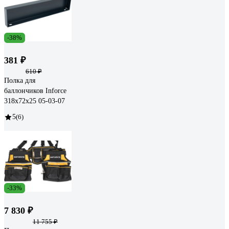
-38%
381 ₽
610 ₽
Полка для
баллончиков Inforce
318х72х25 05-03-07
5
(6)
-33%
7 830 ₽
11 755 ₽