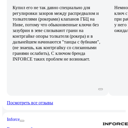
Купил его не так давно специально для
Немног
регулировки зазоров между распредвалом и
ключ с
толкателями (рокерами) клапанов ГБЦ на
при ра
Ниве, потому что обыкновенные ключи без
у него
зазубрин в зеве слизывают грани на
ожидал
контргайке опоры толкателя (рокера) и в
дальнейшем начинаются "танцы с бубнами",
(не знаешь, как контргайку со слизанными
гранями ослабить), С ключом бренда
INFORCE таких проблем не возникает.
Посмотреть все отзывы
Inforce