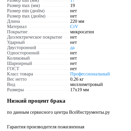
Размер min (мм)
17
Размер max (мм)
19
Размер min (дюйм)
нет
Размер max (дюйм)
нет
Длина
220 мм
Материал
CrV
Покрытие
микросатин
Диэлектрическое покрытие
нет
Ударный
нет
Двусторонний
да
Односторонний
нет
Коликовый
нет
Шарнирный
нет
ГОСТ
нет
Класс товара
Профессиональный
Вес нетто
0.26 кг
Вид
миллиметровый
Размеры
17х19 мм
Низкий процент брака
по данным сервисного центра ВсеИнструменты.ру
Гарантия производителя пожизненная