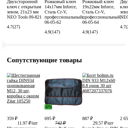
Двухсторонний
Рожковый ключ
Рожковый ключ
Дву
ключ с открытым
14x17мм Inforce,
19x22мм Inforce,
клю
зевом, 21x23 мм
Сталь Cr-V,
Сталь Cr-V,
зев
NEO Tools 09-821
профессиональный,
профессиональный,
NEO
06-05-62
06-05-64
4.7
(27)
4.7
(
4.9
(147)
4.9
(147)
Сопутствующие товары
-6%
359 ₽
695 ₽
887 ₽
2 65
11.97 ₽/шт
742 ₽
29.57 ₽/шт