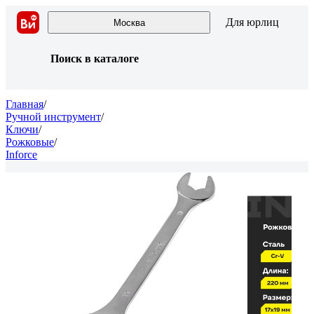
Для юрлиц
Москва
Поиск в каталоге
Главная
/
Ручной инструмент
/
Ключи
/
Рожковые
/
Inforce