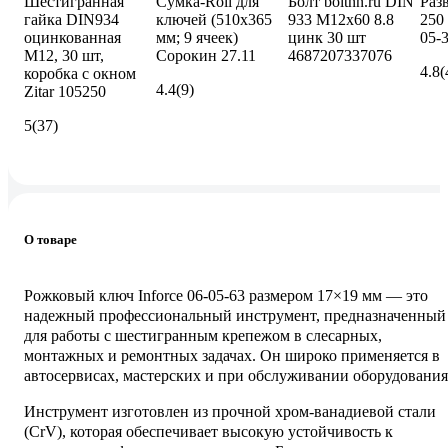
Шестигранная
Сумка-Roll для
Болт boltnn.ru DIN
Раз
гайка DIN934
ключей (510х365
933 М12х60 8.8
250 
оцинкованная
мм; 9 ячеек)
цинк 30 шт
05-
М12, 30 шт,
Сорокин 27.11
4687207337076
4.8
(
коробка с окном
4.4
(9)
Zitar 105250
5
(37)
О товаре
Рожковый ключ Inforce 06-05-63 размером 17×19 мм — это
надежный профессиональный инструмент, предназначенный
для работы с шестигранным крепежом в слесарных,
монтажных и ремонтных задачах. Он широко применяется в
автосервисах, мастерских и при обслуживании оборудования
Инструмент изготовлен из прочной хром-ванадиевой стали
(CrV), которая обеспечивает высокую устойчивость к