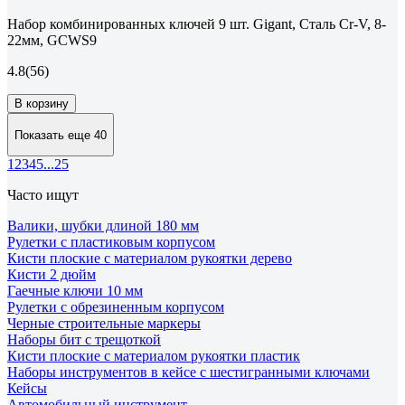
Набор комбинированных ключей 9 шт. Gigant, Сталь Cr-V, 8-
22мм, GCWS9
4.8
(56)
В корзину
Показать еще 40
1
2
3
4
5
...
25
Часто ищут
Валики, шубки длиной 180 мм
Рулетки с пластиковым корпусом
Кисти плоские с материалом рукоятки дерево
Кисти 2 дюйм
Гаечные ключи 10 мм
Рулетки с обрезиненным корпусом
Черные строительные маркеры
Наборы бит с трещоткой
Кисти плоские с материалом рукоятки пластик
Наборы инструментов в кейсе с шестигранными ключами
Кейсы
Автомобильный инструмент