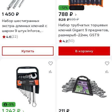
-12%
-16%
788 ₽
1 450 ₽
828 ₽
936 ₽
Набор шестигранных
Набор трубчатых торцевых
экстра-длинных ключей с
ключей Gigant 9 предметов,
шаром 9 штук Inforce,
размеры6-22мм, GST9
размеры 1,5-10мм, 06-05-95
4.6
(22)
4.2
(50)
Купить
В корзину
-5%
1 242 ₽
211 ₽