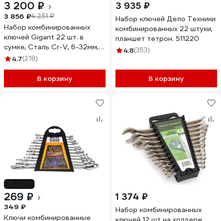
3 200 ₽
3 935 ₽
3 856 ₽
4 251 ₽
Набор ключей Дело Техники
Набор комбинированных
комбинированных 22 штуки,
ключей Gigant 22 шт. в
планшет тетрон. 511220
сумке, Сталь Cr-V, 6-32мм,
4.8
(353)
GCWS22
4.7
(218)
В корзину
В корзину
-23%
269 ₽
1 374 ₽
349 ₽
Набор комбинированных
Ключи комбинированные
ключей 12 шт на холдере