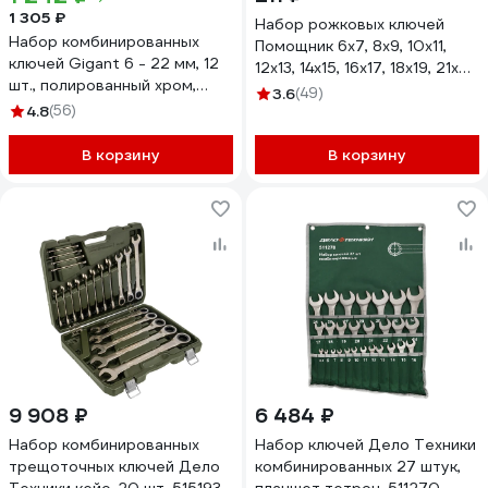
1 305 ₽
Набор рожковых ключей
Набор комбинированных
Помощник 6x7, 8x9, 10x11,
ключей Gigant 6 - 22 мм, 12
12x13, 14x15, 16x17, 18x19, 21x22
шт., полированный хром,
мм, 8 предметов
3.6
(49)
Сталь Cr-V, 6-22мм,
4.8
(56)
5084MP(57308)
GDWSP-12
В корзину
В корзину
9 908 ₽
6 484 ₽
Набор комбинированных
Набор ключей Дело Техники
трещоточных ключей Дело
комбинированных 27 штук,