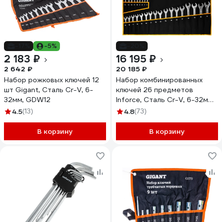
-17%
-5%
-20%
2 183 ₽
16 195 ₽
2 642 ₽
20 185 ₽
Набор рожковых ключей 12
Набор комбинированных
шт Gigant, Сталь Cr-V, 6-
ключей 26 предметов
32мм, GDW12
Inforce, Сталь Cr-V, 6-32мм,
06-05-32
4.5
(13)
4.8
(73)
В корзину
В корзину