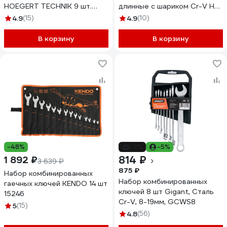
HOEGERT TECHNIK 9 шт.
длинные с шариком Cr-V HEX
HT1W806
1,5-10 мм 9 предметов
4.9
(15)
4.9
(10)
27461-2_z02
В корзину
В корзину
-48%
-7%
-5%
814 ₽
1 892 ₽
3 639 ₽
875 ₽
Набор комбинированных
Набор комбинированных
гаечных ключей KENDO 14 шт
ключей 8 шт Gigant, Сталь
15246
Cr-V, 8-19мм, GCWS8
5
(15)
4.8
(56)