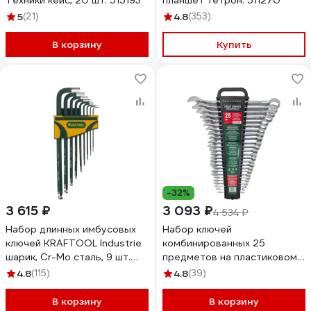
Техники кейс, 20 шт. 515193
планшет тетрон. 511270
5
(21)
4.8
(353)
В корзину
Купить
-32%
3 615 ₽
3 093 ₽
4 534 ₽
Набор длинных имбусовых
Набор ключей
ключей KRAFTOOL Industrie
комбинированных 25
шарик, Cr-Mo сталь, 9 шт.
предметов на пластиковом
27445-H9
держателе Rockforce RF-
4.8
(115)
4.8
(39)
5261MP(50704)
В корзину
В корзину