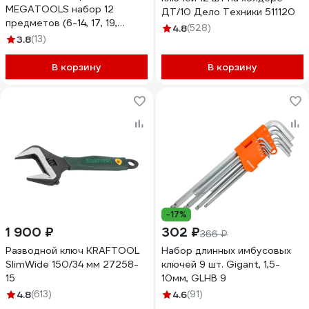
MEGATOOLS набор 12
ДТ/10 Дело Техники 511120
предметов (6-14, 17, 19,
4.8
(528)
22мм) в пласт. держателе
3.8
(13)
MT-5123MP(58931)
В корзину
В корзину
-17%
1 900 ₽
302 ₽
366 ₽
Разводной ключ KRAFTOOL
Набор длинных имбусовых
SlimWide 150/34 мм 27258-
ключей 9 шт. Gigant, 1,5-
15
10мм, GLHB 9
4.8
(613)
4.6
(91)