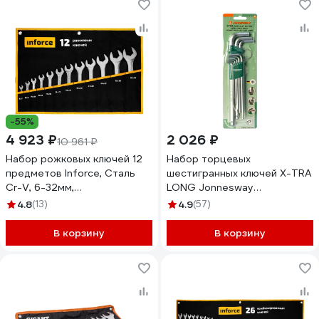
-55%
4 923 ₽
2 026 ₽
10 961 ₽
Набор рожковых ключей 12
Набор торцевых
предметов Inforce, Сталь
шестигранных ключей X-TRA
Cr-V, 6-32мм,
LONG Jonnesway
профессиональный, 06-05-
H06SA109S
4.8
(13)
4.9
(57)
44
В корзину
В корзину