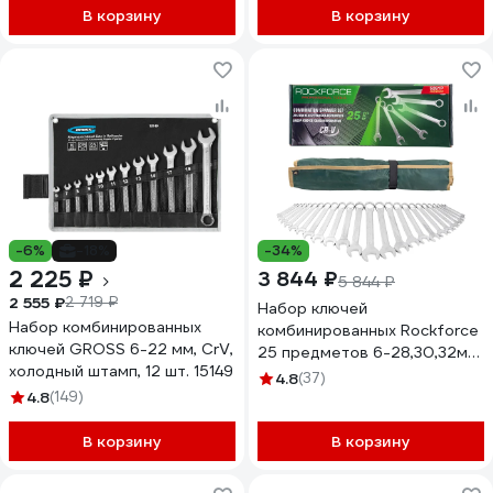
В корзину
В корзину
-6%
-18%
-34%
2 225 ₽
3 844 ₽
5 844 ₽
2 555 ₽
2 719 ₽
Набор ключей
Набор комбинированных
комбинированных Rockforce
ключей GROSS 6-22 мм, CrV,
25 предметов 6-28,30,32мм
холодный штамп, 12 шт. 15149
RF-5261P Premium(60778)
4.8
(37)
4.8
(149)
В корзину
В корзину