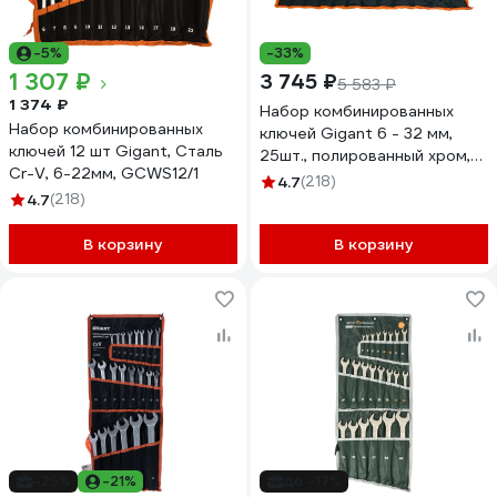
-5%
-33%
1 307 ₽
3 745 ₽
5 583 ₽
1 374 ₽
Набор комбинированных
Набор комбинированных
ключей Gigant 6 - 32 мм,
ключей 12 шт Gigant, Сталь
25шт., полированный хром,
Cr-V, 6-22мм, GCWS12/1
Сталь Cr-V, 6-32мм,
4.7
(218)
4.7
(218)
GDWSP-25
В корзину
В корзину
-25%
-21%
до -17%