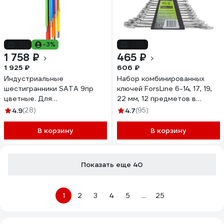
-9%
-3%
-23%
1 758 ₽
465 ₽
1 925 ₽
606 ₽
Индустриальные
Набор комбинированных
шестигранники SATA 9пр
ключей ForsLine 6-14, 17, 19,
цветные. Для
22 мм, 12 предметов в
промышленных сборочных
пластиковом держателе FL-
4.9
(28)
4.7
(95)
линий. 09103CH
5123MP(54260)
В корзину
В корзину
Показать еще 40
1
2
3
4
5
...
25