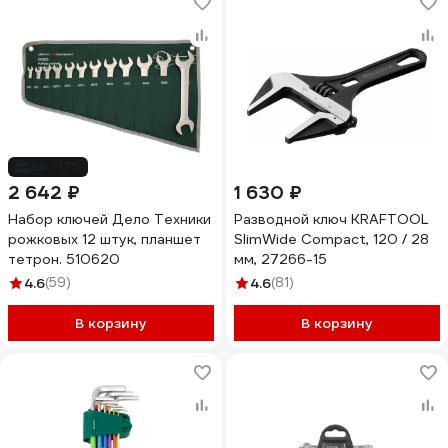
до -17%
2 642 ₽
1 630 ₽
Набор ключей Дело Техники
Разводной ключ KRAFTOOL
рожковых 12 штук, планшет
SlimWide Compact, 120 / 28
тетрон. 510620
мм, 27266-15
4.6
(59)
4.6
(81)
В корзину
В корзину