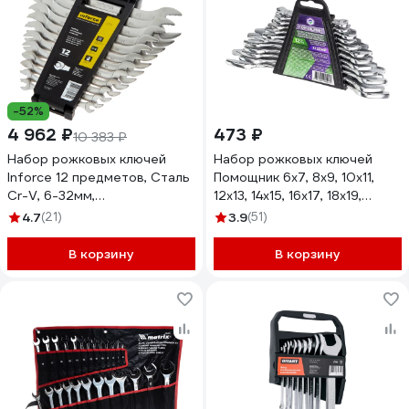
-52%
4 962 ₽
473 ₽
10 383 ₽
Набор рожковых ключей
Набор рожковых ключей
Inforce 12 предметов, Сталь
Помощник 6x7, 8x9, 10x11,
Cr-V, 6-32мм,
12x13, 14x15, 16x17, 18x19,
профессиональный, 06-05-
20x22, 21x23, 24x27, 25x28,
4.7
(21)
3.9
(51)
79
30x32 мм, 12 предметов
5122MP(57309)
В корзину
В корзину