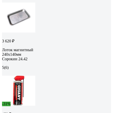
3 620 ₽
Лоток магнитный
240х140мм
Сорокин 24.42
5
(6)
-31%