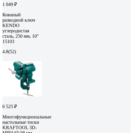
1 049 ₽
Кованый
разводной ключ
KENDO
углеродистая
сталь, 250 мм, 10"
15103
4.8
(52)
6 525 ₽
Многофункциональные
настольные тиски
KRAFTOOL 3D-
MINI 65/38 мм