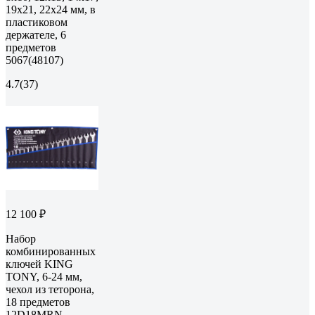
19x21, 22x24 мм, в
пластиковом
держателе, 6
предметов
5067(48107)
4.7
(37)
12 100 ₽
Набор
комбинированных
ключей KING
TONY, 6-24 мм,
чехол из теторона,
18 предметов
12D18MRN