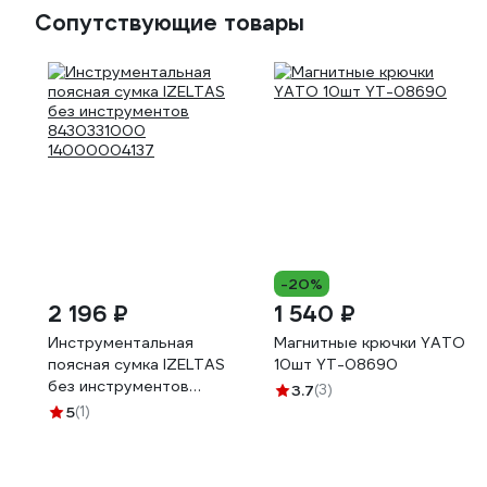
Сопутствующие товары
-20%
2 196 ₽
1 540 ₽
Инструментальная
Магнитные крючки YATO
поясная сумка IZELTAS
10шт YT-08690
без инструментов
3.7
(3)
8430331000
5
(1)
14000004137