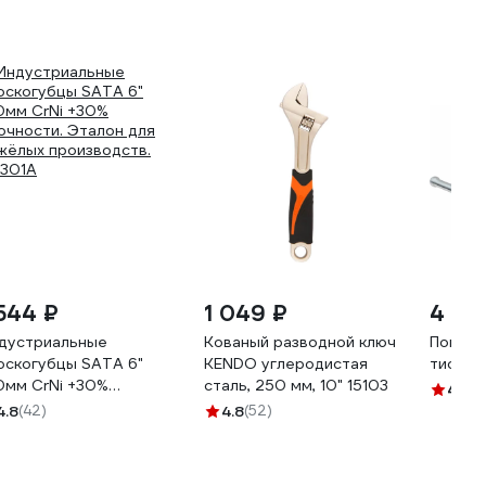
 544 ₽
1 049 ₽
4 411
дустриальные
Кованый разводной ключ
Поворо
оскогубцы SATA 6"
KENDO углеродистая
тиски 
0мм CrNi +30%
сталь, 250 мм, 10" 15103
4.9
(3
очности. Эталон для
4.8
(42)
4.8
(52)
жёлых производств.
301A