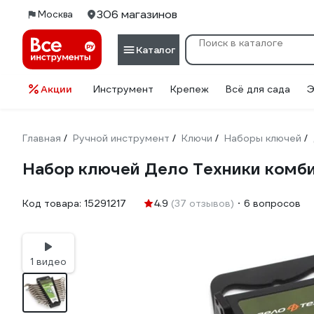
306 магазинов
Москва
Каталог
Акции
Инструмент
Крепеж
Всё для сада
Э
Главная
Ручной инструмент
Ключи
Наборы ключей
/
/
/
/
Набор ключей Дело Техники комбин
Код товара:
15291217
4.9
(37 отзывов)
6 вопросов
1 видео