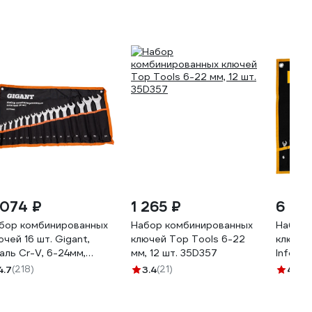
 074 ₽
1 265 ₽
6 85
бор комбинированных
Набор комбинированных
Набор 
ючей 16 шт. Gigant,
ключей Top Tools 6-22
ключей
аль Cr-V, 6-24мм,
мм, 12 шт. 35D357
Inforce
WS16
22мм, 
4.7
(218)
3.4
(21)
4.8
(7