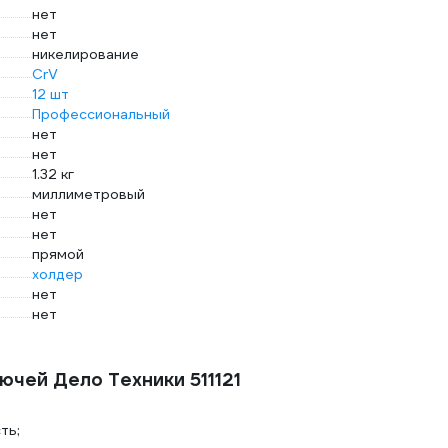
нет
нет
никелирование
CrV
12 шт
Профессиональный
нет
нет
1.32 кг
миллиметровый
нет
нет
прямой
холдер
нет
нет
чей Дело Техники 511121
ть;