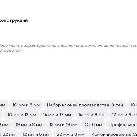
конструкций
лера менять характеристики, внешний вид, комплектацию товара и м
ой офертой
 мм
10 мм и 6 мм
Набор ключей производства Китай
10 
10 мм и 13 мм
14 мм и 17 мм
14 мм и 8 мм
17 мм и 8 м
9 мм
19 мм и 8 мм
13 мм и 19 мм
От 6 мм
Профессион
и 22 мм
12 мм и 6 мм
22 мм и 8 мм
Комбинированные C