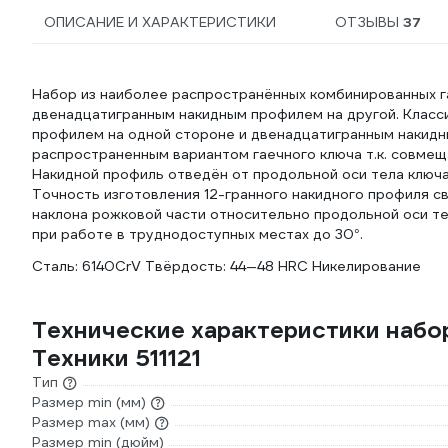
ОПИСАНИЕ И ХАРАКТЕРИСТИКИ
ОТЗЫВЫ
37
Набор из наиболее распространённых комбинированных г
двенадцатигранным накидным профилем на другой. Класс
профилем на одной стороне и двенадцатигранным накидн
распространенным вариантом гаечного ключа т.к. совмещ
Накидной профиль отведён от продольной оси тела ключа
Точность изготовления 12-гранного накидного профиля с
наклона рожковой части относительно продольной оси тел
при работе в труднодоступных местах до 30°.
Сталь: 6140CrV Твёрдость: 44—48 HRC Никелирование
Технические характеристики наб
Техники 511121
Тип
Размер min (мм)
Размер max (мм)
Размер min (дюйм)