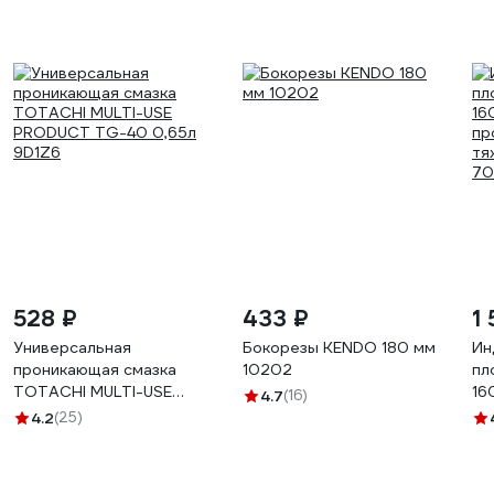
528 ₽
433 ₽
1
Универсальная
Бокорезы KENDO 180 мм
Ин
проникающая смазка
10202
пл
TOTACHI MULTI-USE
16
4.7
(16)
PRODUCT TG-40 0,65л
пр
4.2
(25)
9D1Z6
тя
70