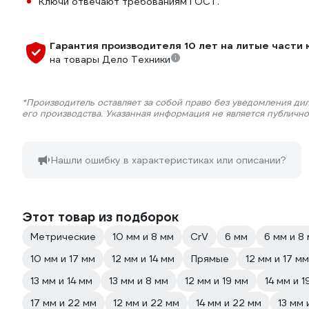
Ключи отвечают требованиям ГОСТ.
Гарантия производителя 10 лет на литые части 
на товары Дело Техники
*Производитель оставляет за собой право без уведомления ди
его производства. Указанная информация не является публичн
Нашли ошибку в характеристиках или описании?
Этот товар из подборок
Метрические
10 мм и 8 мм
CrV
6 мм
6 мм и 8
10 мм и 17 мм
12 мм и 14 мм
Прямые
12 мм и 17 мм
13 мм и 14 мм
13 мм и 8 мм
12 мм и 19 мм
14 мм и 1
17 мм и 22 мм
12 мм и 22 мм
14 мм и 22 мм
13 мм 