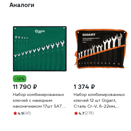
Аналоги
-12%
11 790 ₽
1 374 ₽
Набор комбинированных
Набор комбинированных
ключей с накидным
ключей 12 шт Gigant,
наконечником 17шт SATA
Сталь Cr-V, 6-22мм,
08018
GCWS12/1
4.9
(46)
4.7
(218)