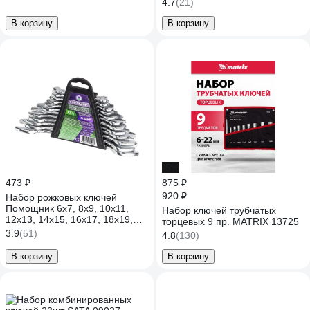
4.7
(21)
В корзину
В корзину
-5%
473 ₽
875 ₽
920 ₽
Набор рожковых ключей
Помощник 6x7, 8x9, 10x11,
Набор ключей трубчатых
12x13, 14x15, 16x17, 18x19,
торцевых 9 пр. MATRIX 13725
20x22, 21x23, 24x27, 25x28,
3.9
(51)
4.8
(130)
30x32 мм, 12 предметов
5122MP(57309)
В корзину
В корзину