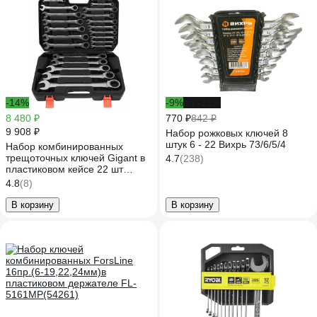
-14%
-9%
до -21%
8 480 ₽
770 ₽
842 ₽
9 908 ₽
Набор рожковых ключей 8
штук 6 - 22 Вихрь 73/6/5/4
Набор комбинированных
трещоточных ключей Gigant в
4.7
(238)
пластиковом кейсе 22 шт
GKRC-22
4.8
(8)
В корзину
В корзину