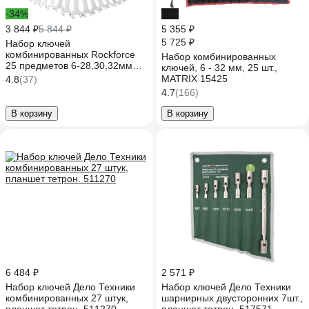
-34%
-6%
3 844 ₽
5 844 ₽
5 355 ₽
5 725 ₽
Набор ключей
комбинированных Rockforce
Набор комбинированных
25 предметов 6-28,30,32мм
ключей, 6 - 32 мм, 25 шт.,
RF-5261P Premium(60778)
MATRIX 15425
4.8
(37)
4.7
(166)
В корзину
В корзину
6 484 ₽
2 571 ₽
Набор ключей Дело Техники
Набор ключей Дело Техники
комбинированных 27 штук,
шарнирных двусторонних 7шт.,