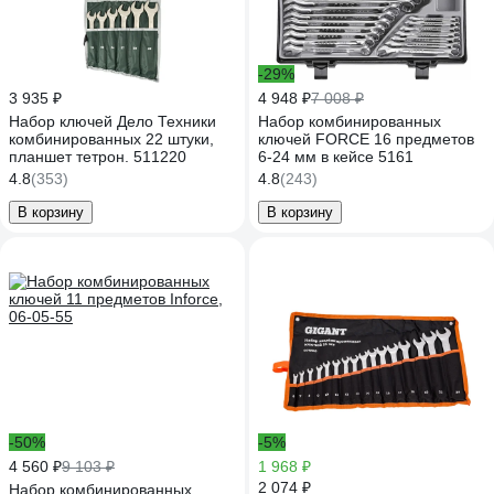
-29%
3 935 ₽
4 948 ₽
7 008 ₽
Набор ключей Дело Техники
Набор комбинированных
комбинированных 22 штуки,
ключей FORCE 16 предметов
планшет тетрон. 511220
6-24 мм в кейсе 5161
4.8
(353)
4.8
(243)
В корзину
В корзину
-50%
-5%
4 560 ₽
9 103 ₽
1 968 ₽
2 074 ₽
Набор комбинированных