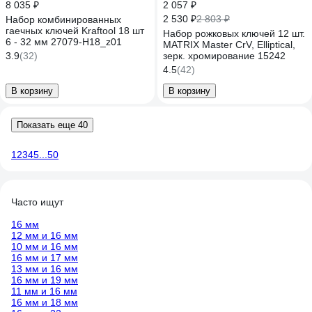
8 035 ₽
2 057 ₽
2 530 ₽
2 803 ₽
Набор комбинированных
гаечных ключей Kraftool 18 шт
Набор рожковых ключей 12 шт.
6 - 32 мм 27079-H18_z01
MATRIX Master CrV, Elliptical,
3.9
(32)
зерк. хромирование 15242
4.5
(42)
В корзину
В корзину
Показать еще 40
1
2
3
4
5
...
50
Часто ищут
16 мм
12 мм и 16 мм
10 мм и 16 мм
16 мм и 17 мм
13 мм и 16 мм
16 мм и 19 мм
11 мм и 16 мм
16 мм и 18 мм