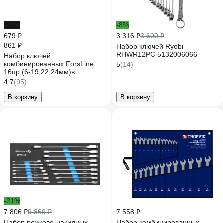
-21%
-8%
679 ₽
3 316 ₽
3 600 ₽
861 ₽
Набор ключей Ryobi
RHWR12PC 5132006066
Набор ключей
комбинированных ForsLine
5
(14)
16пр.(6-19,22,24мм)в
пластиковом держателе FL-
4.7
(95)
5161MP(54261)
В корзину
В корзину
-21%
7 806 ₽
9 869 ₽
7 558 ₽
Набор рожково-накидных
Набор комбинированных