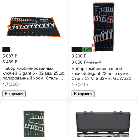
-6%
-25%
-16%
5 087 ₽
3 200 ₽
5 439 ₽
3 856 ₽
4 251 ₽
Набор комбинированных
Набор комбинированных
ключей Gigant 6 - 32 мм, 25шт.,
ключей Gigant 22 шт. в сумке,
полированный хром, Сталь Cr-
Сталь Cr-V, 6-32мм, GCWS22
V, 6-32мм, GDWSP-25
4.7
(218)
4.7
(218)
В корзину
В корзину