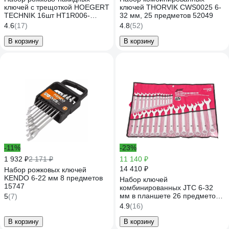
ключей с трещоткой HOEGERT
ключей THORVIK CWS0025 6-
TECHNIK 16шт HT1R006-
32 мм, 25 предметов 52049
HT1R021 HT7G146
4.6
(17)
4.8
(52)
В корзину
В корзину
-11%
-23%
1 932 ₽
2 171 ₽
11 140 ₽
14 410 ₽
Набор рожковых ключей
KENDO 6-22 мм 8 предметов
Набор ключей
15747
комбинированных JTC 6-32
мм в планшете 26 предметов,
5
(7)
AE2426S 673359
4.9
(16)
В корзину
В корзину