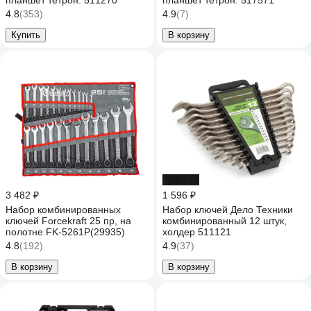
планшет тетрон. 511270
планшет тетрон. 517571
4.8
(353)
4.9
(7)
Купить
В корзину
до -13%
3 482 ₽
1 596 ₽
Набор комбинированных
Набор ключей Дело Техники
ключей Forcekraft 25 пр, на
комбинированный 12 штук,
полотне FK-5261P(29935)
холдер 511121
4.8
(192)
4.9
(37)
В корзину
В корзину