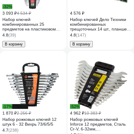
-32%
3 093 ₽
4 534 ₽
4 576 ₽
Набор ключей
Набор ключей Дело Техники
комбинированных 25
комбинированных
предметов на пластиковом
трещоточных 14 шт., планшет
держателе Rockforce RF-
тетрон. 515141
4.8
(39)
4.8
(147)
5261MP(50704)
В корзину
В корзину
-17%
до -28%
-52%
1 870 ₽
2 256 ₽
4 962 ₽
10 383 ₽
Набор рожковых ключей 12
Набор рожковых ключей
штук 6 - 32 Вихрь 73/6/5/5
Inforce 12 предметов, Сталь
Cr-V, 6-32мм,
4.7
(238)
профессиональный, 06-05-79