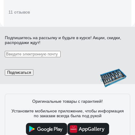
11 отзывов
Отзыв о ЗУБР МАСТЕР
Подпишитесь
на рассылку
и будьте в курсе! Акции, скидки,
распродажи ждут!
Алексей М.
22.04.2021
удобный
Подписаться
4 отзыва
Оригинальные товары с гарантией!
Отзыв о NORGAU N2ATM
Установите мобильное приложение, чтобы информация
Рус Й.
03.12.2025
по заказам всегда была под рукой
солидно выглядят, видно что из благородного металла,
отличное средство инвестиций, приятно тешит
самолюбие, гайки сами отворачиваются при виде сего