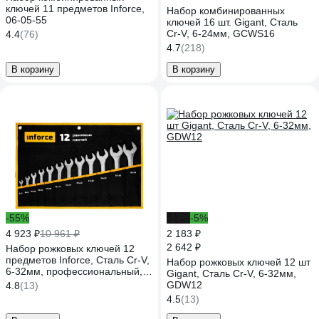
ключей 11 предметов Inforce,
Набор комбинированных
06-05-55
ключей 16 шт. Gigant, Сталь
Cr-V, 6-24мм, GCWS16
4.4
(76)
4.7
(218)
В корзину
В корзину
-55%
-17%
-5%
4 923 ₽
10 961 ₽
2 183 ₽
2 642 ₽
Набор рожковых ключей 12
предметов Inforce, Сталь Cr-V,
Набор рожковых ключей 12 шт
6-32мм, профессиональный,
Gigant, Сталь Cr-V, 6-32мм,
06-05-44
GDW12
4.8
(13)
4.5
(13)