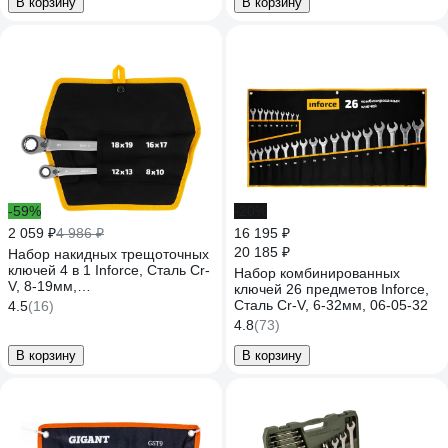
В корзину
В корзину
-59%
-20%
2 059 ₽
4 986 ₽
16 195 ₽
20 185 ₽
Набор накидных трещоточных
ключей 4 в 1 Inforce, Сталь Cr-
Набор комбинированных
V, 8-19мм,
ключей 26 предметов Inforce,
профессиональный, 06-05-90
Сталь Cr-V, 6-32мм, 06-05-32
4.5
(16)
4.8
(73)
В корзину
В корзину