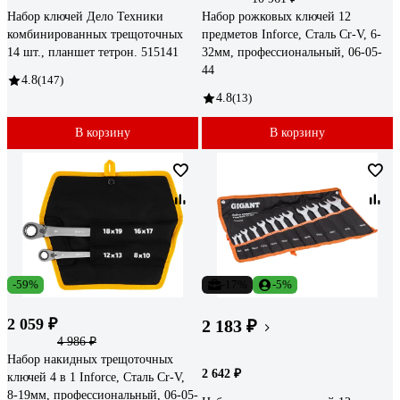
Набор ключей Дело Техники
Набор рожковых ключей 12
комбинированных трещоточных
предметов Inforce, Сталь Cr-V, 6-
14 шт., планшет тетрон. 515141
32мм, профессиональный, 06-05-
44
4.8
(147)
4.8
(13)
В корзину
В корзину
-59%
-17%
-5%
2 059 ₽
2 183 ₽
4 986 ₽
Набор накидных трещоточных
2 642 ₽
ключей 4 в 1 Inforce, Сталь Cr-V,
8-19мм, профессиональный, 06-05-