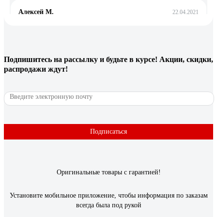
Алексей М.
22.04.2021
удобный
4 отзыва
Подпишитесь
на рассылку
и будьте в курсе! Акции, скидки,
распродажи ждут!
Отзыв о NORGAU N2ATM
Рус Й.
03.12.2025
солидно выглядят, видно что из благородного металла,
отличное средство инвестиций, приятно тешит самолюбие,
Подписаться
гайки сами отворачиваются при виде сего чуда, мужики с
соседних гаражей горят завистью
Оригинальные товары с гарантией!
Установите мобильное приложение, чтобы информация по заказам
всегда была под рукой