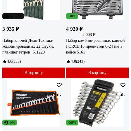
до -17%
-30%
3 935 ₽
4 920 ₽
7 008 ₽
Набор ключей Дело Техники
Набор комбинированных ключей
комбинированных 22 штуки,
FORCE 16 предметов 6-24 мм в
планшет тетрон. 511220
кейсе 5161
4.8
(353)
4.8
(243)
В корзину
В корзину
-5%
-50%