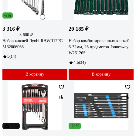
-8%
3 316 ₽
20 185 ₽
3 600 ₽
Набор ключей Ryobi RHWR12PC
Набор комбинированных ключей
5132006066
6-32мм, 26 предметов Jonnesway
W26126S
5
(14)
4.6
(34)
В корзину
В корзину
-23%
-21%