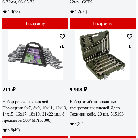
6-32мм, 06-05-32
22мм, GST9
4.8
(73)
4.2
(50)
В корзину
В корзину
211 ₽
9 908 ₽
Набор рожковых ключей
Набор комбинированных
Помощник 6x7, 8x9, 10x11, 12x13,
трещоточных ключей Дело
14x15, 16x17, 18x19, 21x22 мм, 8
Техники кейс, 20 шт. 515193
предметов 5084MP(57308)
5
(21)
3.6
(49)