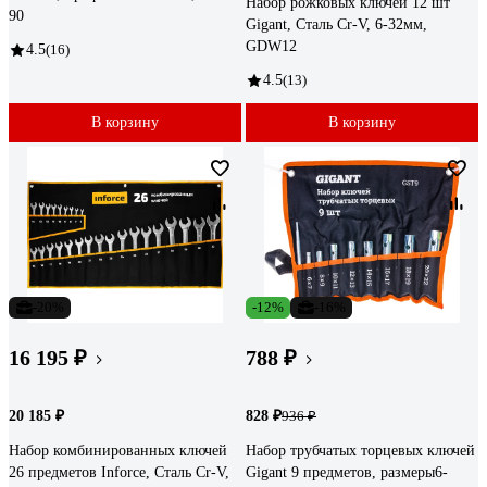
Набор рожковых ключей 12 шт
90
Gigant, Сталь Cr-V, 6-32мм,
GDW12
4.5
(16)
4.5
(13)
В корзину
В корзину
-20%
-12%
-16%
16 195 ₽
788 ₽
20 185 ₽
828 ₽
936 ₽
Набор комбинированных ключей
Набор трубчатых торцевых ключей
26 предметов Inforce, Сталь Cr-V,
Gigant 9 предметов, размеры6-