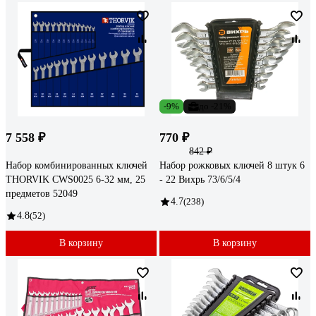
-9%
до -21%
7 558 ₽
770 ₽
842 ₽
Набор комбинированных ключей
Набор рожковых ключей 8 штук 6
THORVIK CWS0025 6-32 мм, 25
- 22 Вихрь 73/6/5/4
предметов 52049
4.7
(238)
4.8
(52)
В корзину
В корзину