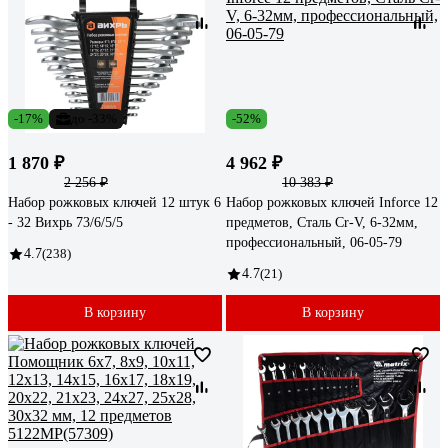
-17%
до -33%
-52%
1 870 ₽
4 962 ₽
2 256 ₽
10 383 ₽
Набор рожковых ключей 12 штук 6
Набор рожковых ключей Inforce 12
- 32 Вихрь 73/6/5/5
предметов, Сталь Cr-V, 6-32мм,
профессиональный, 06-05-79
4.7
(238)
4.7
(21)
В корзину
В корзину