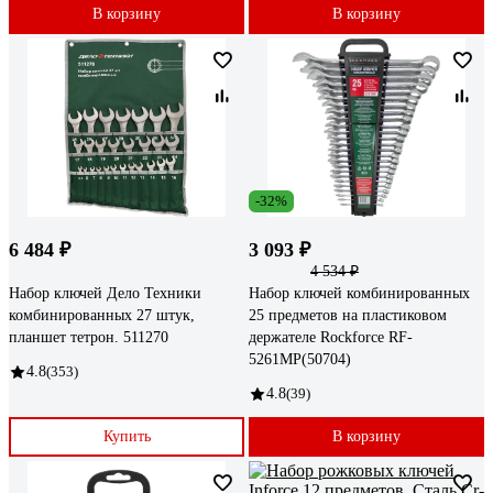
В корзину
В корзину
-32%
6 484 ₽
3 093 ₽
4 534 ₽
Набор ключей Дело Техники
Набор ключей комбинированных
комбинированных 27 штук,
25 предметов на пластиковом
планшет тетрон. 511270
держателе Rockforce RF-
5261MP(50704)
4.8
(353)
4.8
(39)
Купить
В корзину