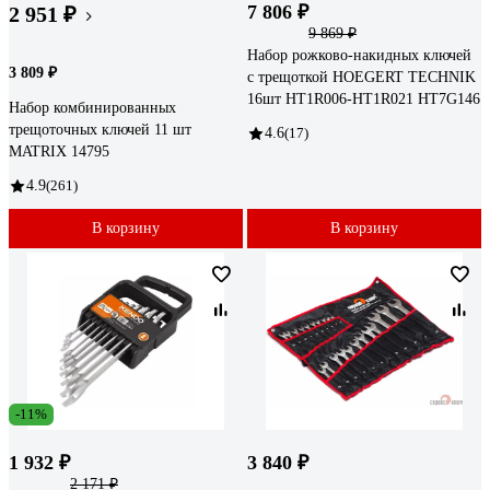
7 806 ₽
2 951 ₽
9 869 ₽
Набор рожково-накидных ключей
3 809 ₽
с трещоткой HOEGERT TECHNIK
16шт HT1R006-HT1R021 HT7G146
Набор комбинированных
трещоточных ключей 11 шт
4.6
(17)
MATRIX 14795
4.9
(261)
В корзину
В корзину
-11%
1 932 ₽
3 840 ₽
2 171 ₽