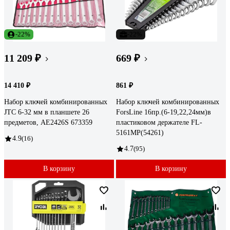
-22%
-22%
11 209 ₽
669 ₽
14 410 ₽
861 ₽
Набор ключей комбинированных
Набор ключей комбинированных
JTC 6-32 мм в планшете 26
ForsLine 16пр.(6-19,22,24мм)в
предметов, AE2426S 673359
пластиковом держателе FL-
5161MP(54261)
4.9
(16)
4.7
(95)
В корзину
В корзину