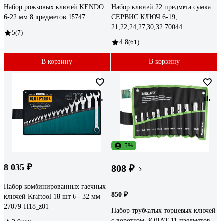
Набор рожковых ключей KENDO
Набор ключей 22 предмета сумка
6-22 мм 8 предметов 15747
СЕРВИС КЛЮЧ 6-19,
21,22,24,27,30,32 70044
5
(7)
4.8
(61)
В корзину
В корзину
-5%
8 035 ₽
808 ₽
Набор комбинированных гаечных
850 ₽
ключей Kraftool 18 шт 6 - 32 мм
27079-H18_z01
Набор трубчатых торцевых ключей
с воротком ВОЛАТ 11 предметов