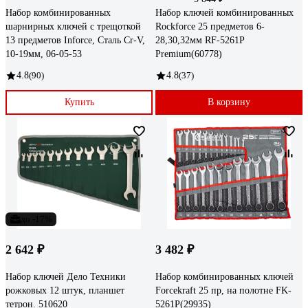
Набор комбинированных
Набор ключей комбинированных
шарнирных ключей с трещоткой
Rockforce 25 предметов 6-
13 предметов Inforce, Сталь Cr-V,
28,30,32мм RF-5261P
10-19мм, 06-05-53
Premium(60778)
4.8
(90)
4.8
(37)
Купить
В корзину
до -17%
2 642 ₽
3 482 ₽
Набор ключей Дело Техники
Набор комбинированных ключей
рожковых 12 штук, планшет
Forcekraft 25 пр, на полотне FK-
тетрон. 510620
5261P(29935)