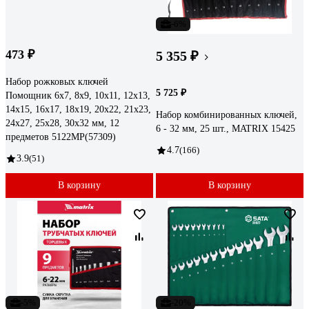
-6%
473 ₽
5 355 ₽
Набор рожковых ключей
5 725 ₽
Помощник 6x7, 8x9, 10x11, 12x13,
14x15, 16x17, 18x19, 20x22, 21x23,
Набор комбинированных ключей,
24x27, 25x28, 30x32 мм, 12
6 - 32 мм, 25 шт., MATRIX 15425
предметов 5122MP(57309)
4.7
(166)
3.9
(51)
В корзину
В корзину
-5%
-20%