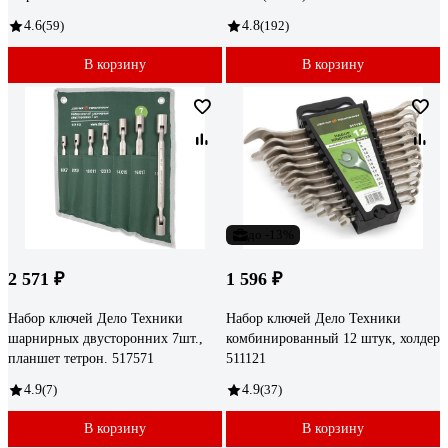
4.6
(59)
4.8
(192)
В корзину
В корзину
до -13%
2 571 ₽
1 596 ₽
Набор ключей Дело Техники
Набор ключей Дело Техники
шарнирных двусторонних 7шт.,
комбинированный 12 штук, холдер
планшет тетрон. 517571
511121
4.9
(7)
4.9
(37)
В корзину
В корзину