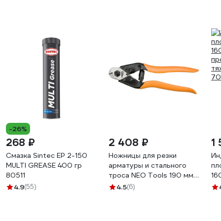
-26%
268 ₽
2 408 ₽
1
Смазка Sintec EP 2-150
Ножницы для резки
Ин
MULTI GREASE 400 гр
арматуры и стального
пл
80511
троса NEO Tools 190 мм
16
01-512
пр
4.9
(55)
4.5
(6)
тя
70