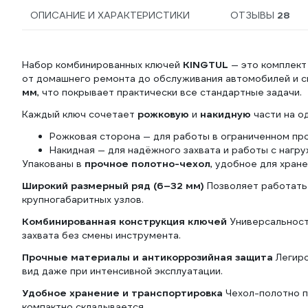
ОПИСАНИЕ И ХАРАКТЕРИСТИКИ
ОТЗЫВЫ
28
Набор комбинированных ключей
KINGTUL
— это комплект
от домашнего ремонта до обслуживания автомобилей и с
мм
, что покрывает практически все стандартные задачи.
Каждый ключ сочетает
рожковую
и
накидную
части на о
Рожковая сторона — для работы в ограниченном пр
Накидная — для надёжного захвата и работы с наг
Упакованы в
прочное полотно-чехол
, удобное для хран
Широкий размерный ряд (6–32 мм)
Позволяет работать 
крупногабаритных узлов.
Комбинированная конструкция ключей
Универсальност
захвата без смены инструмента.
Прочные материалы и антикоррозийная защита
Легиро
вид даже при интенсивной эксплуатации.
Удобное хранение и транспортировка
Чехол-полотно п
компактно складывается.