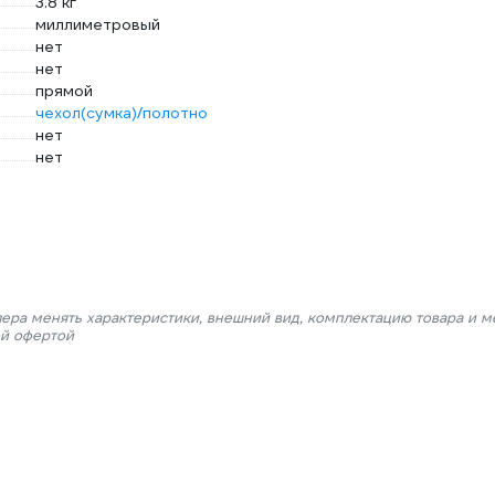
3.8 кг
миллиметровый
нет
нет
прямой
чехол(сумка)/полотно
нет
нет
лера менять характеристики, внешний вид, комплектацию товара и м
ой офертой