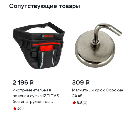
Сопутствующие товары
2 196 ₽
309 ₽
Инструментальная
Магнитный крюк Сорокин
поясная сумка IZELTAS
24.45
без инструментов
3.8
(6)
8430331000
5
(1)
14000004137