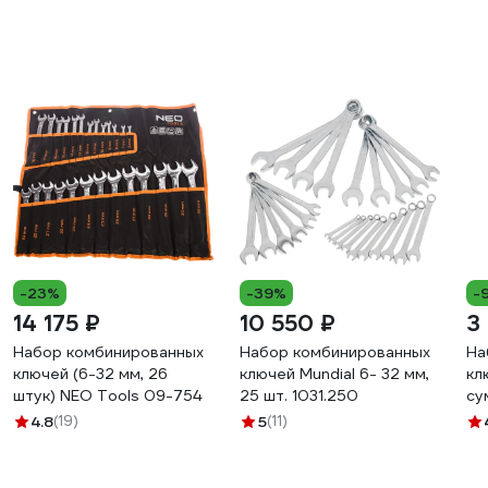
-23%
-39%
-
14 175 ₽
10 550 ₽
3
Набор комбинированных
Набор комбинированных
На
ключей (6-32 мм, 26
ключей Mundial 6- 32 мм,
кл
штук) NEO Tools 09-754
25 шт. 1031.250
су
32
4.8
(19)
5
(11)