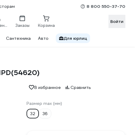
8 800 550-37-70
сторам
Войти
Сравнение
Заказы
Корзина
Сантехника
Авто
Для юрлиц
1PD(54620)
В избранное
Сравнить
Размер max (мм)
32
36