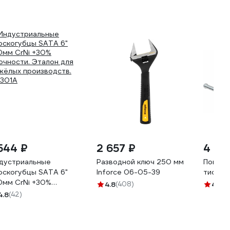
 544 ₽
2 657 ₽
4 411
дустриальные
Разводной ключ 250 мм
Поворо
оскогубцы SATA 6"
Inforce 06-05-39
тиски 
0мм CrNi +30%
4.8
(408)
4.9
(3
очности. Эталон для
4.8
(42)
жёлых производств.
301A