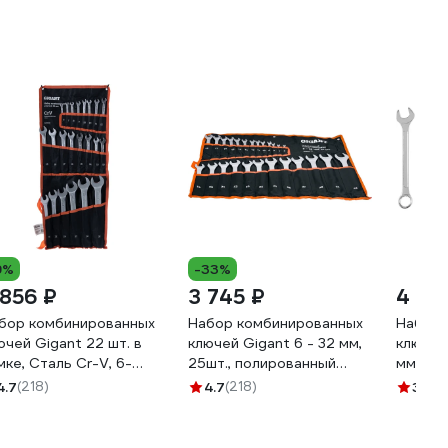
9%
-33%
 856 ₽
3 745 ₽
4 75
бор комбинированных
Набор комбинированных
Набор 
ючей Gigant 22 шт. в
ключей Gigant 6 - 32 мм,
ключей
мке, Сталь Cr-V, 6-
25шт., полированный
мм, 25
мм, GCWS22
хром, Сталь Cr-V, 6-
4.7
(218)
4.7
(218)
3.4
(2
32мм, GDWSP-25