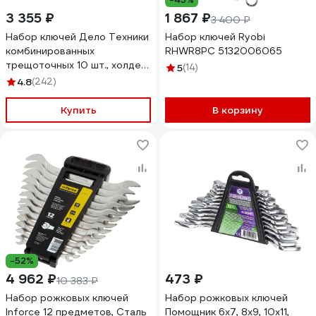
3 355 ₽
1 867 ₽
3 400 ₽
Набор ключей Дело Техники
Набор ключей Ryobi
комбинированных
RHWR8PC 5132006065
трещоточных 10 шт., холдер
5
(14)
515100
4.8
(242)
Купить
В корзину
-52%
4 962 ₽
473 ₽
10 383 ₽
Набор рожковых ключей
Набор рожковых ключей
Inforce 12 предметов, Сталь
Помощник 6x7, 8x9, 10x11,