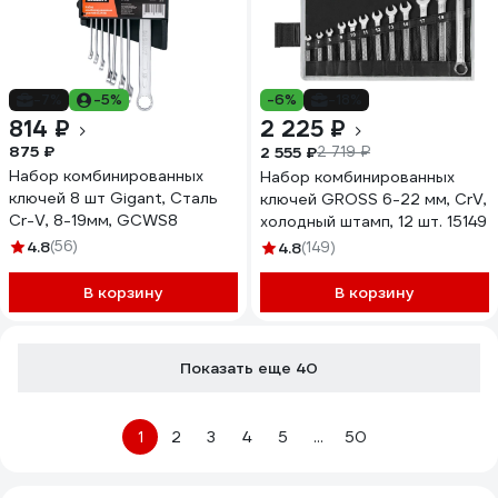
-7%
-5%
-6%
-18%
814 ₽
2 225 ₽
875 ₽
2 555 ₽
2 719 ₽
Набор комбинированных
Набор комбинированных
ключей 8 шт Gigant, Сталь
ключей GROSS 6-22 мм, CrV,
Cr-V, 8-19мм, GCWS8
холодный штамп, 12 шт. 15149
4.8
(56)
4.8
(149)
В корзину
В корзину
Показать еще 40
1
2
3
4
5
...
50