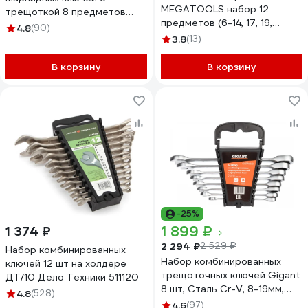
MEGATOOLS набор 12
трещоткой 8 предметов
предметов (6-14, 17, 19,
Inforce, Сталь Cr-V, 8-19мм,
4.8
(90)
22мм) в пласт. держателе
06-05-52
3.8
(13)
MT-5123MP(58931)
В корзину
В корзину
-25%
1 899 ₽
1 374 ₽
2 294 ₽
2 529 ₽
Набор комбинированных
Набор комбинированных
ключей 12 шт на холдере
трещоточных ключей Gigant
ДТ/10 Дело Техники 511120
8 шт, Сталь Cr-V, 8-19мм,
4.8
(528)
GCRWS 8
4.6
(97)