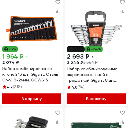
-5%
-25%
-24%
1 964 ₽
2 693 ₽
2 074 ₽
3 249 ₽
3 584 ₽
Набор комбинированных
Набор комбинированных
ключей 16 шт. Gigant, Сталь
шарнирных ключей с
Cr-V, 6-24мм, GCWS16
трещоткой Gigant 8 шт,
Сталь Cr-V, 8-19мм,
4.7
(218)
4.6
(64)
GCWSMH 8
В корзину
В корзину