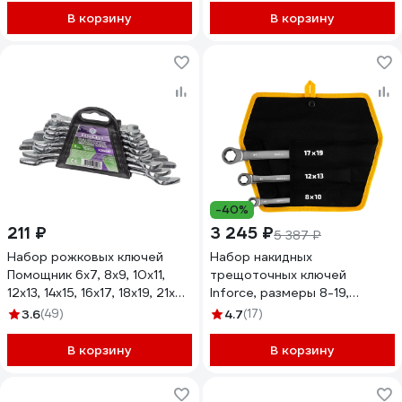
В корзину
В корзину
-40%
211 ₽
3 245 ₽
5 387 ₽
Набор рожковых ключей
Набор накидных
Помощник 6x7, 8x9, 10x11,
трещоточных ключей
12x13, 14x15, 16x17, 18x19, 21x22
Inforce, размеры 8-19,
мм, 8 предметов
трещотка 72 зуба, 06-05-91
3.6
(49)
4.7
(17)
5084MP(57308)
В корзину
В корзину