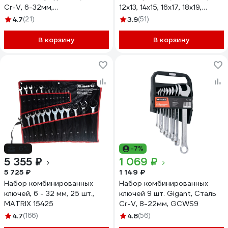
Cr-V, 6-32мм,
12x13, 14x15, 16x17, 18x19,
профессиональный, 06-05-
20x22, 21x23, 24x27, 25x28,
4.7
(21)
3.9
(51)
79
30x32 мм, 12 предметов
5122MP(57309)
В корзину
В корзину
-6%
-7%
5 355 ₽
1 069 ₽
5 725 ₽
1 149 ₽
Набор комбинированных
Набор комбинированных
ключей, 6 - 32 мм, 25 шт.,
ключей 9 шт. Gigant, Сталь
MATRIX 15425
Cr-V, 8-22мм, GCWS9
4.7
(166)
4.8
(56)