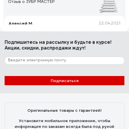
Отзыв о ЗУБР МАСТЕР
Алексей М.
22.04.2021
удобный
Подпишитесь
на рассылку
и будьте в курсе!
Акции, скидки, распродажи ждут!
4 отзыва
Отзыв о NORGAU N2ATM
Рус Й.
03.12.2025
Подписаться
солидно выглядят, видно что из благородного
металла, отличное средство инвестиций, приятно
тешит самолюбие, гайки сами отворачиваются при
виде сего чуда, мужики с соседних гаражей горят
Оригинальные товары с гарантией!
завистью
Установите мобильное приложение, чтобы
информация по заказам всегда была под рукой