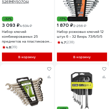
-32%
-17%
до -33%
3 093 ₽
1 870 ₽
4 534 ₽
2 256 ₽
Набор ключей
Набор рожковых ключей 12
комбинированных 25
штук 6 - 32 Вихрь 73/6/5/5
предметов на пластиковом
4.7
(238)
держателе Rockforce RF-
4.8
(39)
5261MP(50704)
В корзину
В корзину
-45%