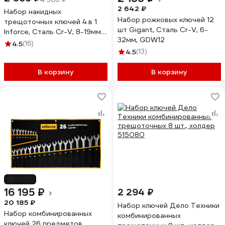
2 642 ₽
Набор накидных
Набор рожковых ключей 12
трещоточных ключей 4 в 1
шт Gigant, Сталь Cr-V, 6-
Inforce, Сталь Cr-V, 8-19мм,
32мм, GDW12
профессиональный, 06-05-
4.5
(16)
90
4.5
(13)
В корзину
В корзину
-20%
16 195 ₽
2 294 ₽
20 185 ₽
Набор ключей Дело Техники
Набор комбинированных
комбинированных
ключей 26 предметов