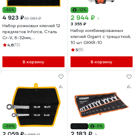
-55%
-12%
2 944 ₽
4 923 ₽
10 961 ₽
3 355 ₽
Набор рожковых ключей 12
Набор комбинированных
предметов Inforce, Сталь
ключей Gigant с трещоткой,
Cr-V, 6-32мм,
10 шт GKKR-10
профессиональный, 06-05-
4.8
(13)
44
5
(8)
В корзину
В корзину
-59%
-17%
-5%
2 183 ₽
2 059 ₽
4 986 ₽