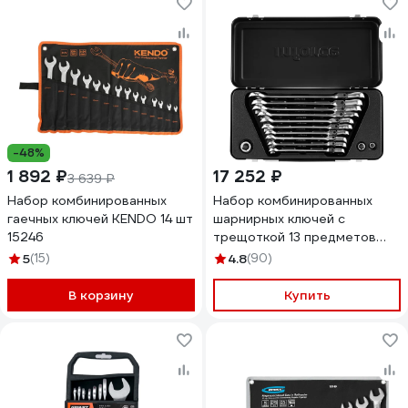
-48%
1 892 ₽
17 252 ₽
3 639 ₽
Набор комбинированных
Набор комбинированных
гаечных ключей KENDO 14 шт
шарнирных ключей с
15246
трещоткой 13 предметов
Inforce, Сталь Cr-V, 10-19мм,
5
(15)
4.8
(90)
06-05-53
В корзину
Купить