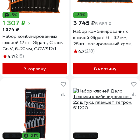
-5%
-33%
1 307 ₽
3 745 ₽
5 583 ₽
1 374 ₽
Набор комбинированных
Набор комбинированных
ключей Gigant 6 - 32 мм,
ключей 12 шт Gigant, Сталь
25шт., полированный хром,
Cr-V, 6-22мм, GCWS12/1
Сталь Cr-V, 6-32мм,
4.7
(218)
4.7
(218)
GDWSP-25
В корзину
В корзину
-25%
-21%
до -17%