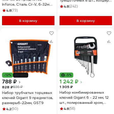
трещоточных 8 шт., холдер
Inforce, Сталь Cr-V, 6-32мм,
515080
4.8
(242)
06-05-32
4.8
(73)
В корзину
В корзину
-12%
-16%
-5%
788 ₽
1 242 ₽
1 305 ₽
828 ₽
936 ₽
Набор комбинированных
Набор трубчатых торцевых
ключей Gigant 6 - 22 мм, 12
ключей Gigant 9 предметов,
шт., полированный хром,
размеры6-22мм, GST9
Сталь Cr-V, 6-22мм,
4.8
(56)
4.2
(50)
GDWSP-12