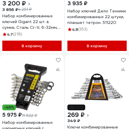
3 200 ₽
3 935 ₽
3 856 ₽
4 251 ₽
Набор ключей Дело Техники
Набор комбинированных
комбинированных 22 штуки,
ключей Gigant 22 шт. в
планшет тетрон. 511220
сумке, Сталь Cr-V, 6-32мм,
4.8
(353)
GCWS22
4.7
(218)
В корзину
В корзину
-48%
-23%
269 ₽
5 975 ₽
11 532 ₽
349 ₽
Набор комбинированных
Ключи комбинированные
шарнирных ключей с