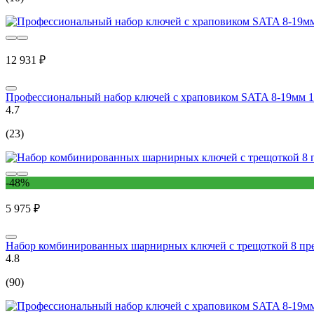
12 931 ₽
Профессиональный набор ключей с храповиком SATA 8-19мм 12
4.7
(23)
-48%
5 975 ₽
Набор комбинированных шарнирных ключей с трещоткой 8 предм
4.8
(90)