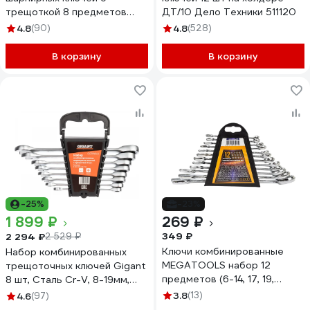
трещоткой 8 предметов
ДТ/10 Дело Техники 511120
Inforce, Сталь Cr-V, 8-19мм,
4.8
(90)
4.8
(528)
06-05-52
В корзину
В корзину
-25%
-23%
1 899 ₽
269 ₽
349 ₽
2 294 ₽
2 529 ₽
Ключи комбинированные
Набор комбинированных
MEGATOOLS набор 12
трещоточных ключей Gigant
предметов (6-14, 17, 19,
8 шт, Сталь Cr-V, 8-19мм,
22мм) в пласт. держателе
GCRWS 8
3.8
(13)
4.6
(97)
MT-5123MP(58931)