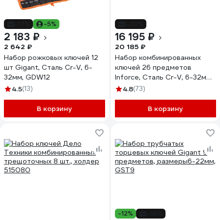
-17%
-5%
-20%
2 183 ₽
16 195 ₽
2 642 ₽
20 185 ₽
Набор рожковых ключей 12
Набор комбинированных
шт Gigant, Сталь Cr-V, 6-
ключей 26 предметов
32мм, GDW12
Inforce, Сталь Cr-V, 6-32мм,
06-05-32
4.5
(13)
4.8
(73)
В корзину
В корзину
-12%
-16%