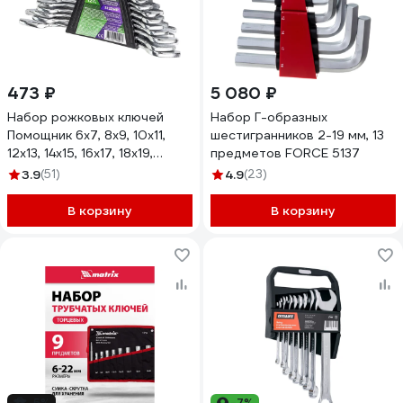
473 ₽
5 080 ₽
Набор рожковых ключей
Набор Г-образных
Помощник 6x7, 8x9, 10x11,
шестигранников 2-19 мм, 13
12x13, 14x15, 16x17, 18x19,
предметов FORCE 5137
20x22, 21x23, 24x27, 25x28,
3.9
(51)
4.9
(23)
30x32 мм, 12 предметов
5122MP(57309)
В корзину
В корзину
-5%
-7%