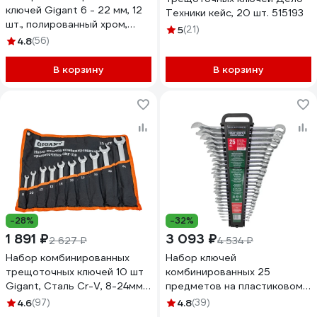
ключей Gigant 6 - 22 мм, 12
Техники кейс, 20 шт. 515193
шт., полированный хром,
5
(21)
Сталь Cr-V, 6-22мм,
4.8
(56)
GDWSP-12
В корзину
В корзину
-28%
-32%
1 891 ₽
3 093 ₽
2 627 ₽
4 534 ₽
Набор комбинированных
Набор ключей
трещоточных ключей 10 шт
комбинированных 25
Gigant, Сталь Cr-V, 8-24мм,
предметов на пластиковом
grf-118
держателе Rockforce RF-
4.6
(97)
4.8
(39)
5261MP(50704)