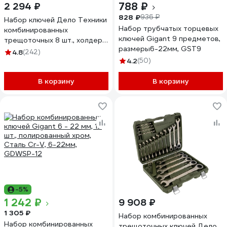
788 ₽
2 294 ₽
828 ₽
936 ₽
Набор ключей Дело Техники
Набор трубчатых торцевых
комбинированных
ключей Gigant 9 предметов,
трещоточных 8 шт., холдер
размеры6-22мм, GST9
515080
4.8
(242)
4.2
(50)
В корзину
В корзину
-5%
1 242 ₽
9 908 ₽
1 305 ₽
Набор комбинированных
Набор комбинированных
трещоточных ключей Дело