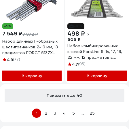
-5%
-18%
498 ₽
7 549 ₽
7 972 ₽
606 ₽
Набор длинных Г-образных
Набор комбинированных
шестигранников 2-19 мм, 13
ключей ForsLine 6-14, 17, 19,
предметов FORCE 5137XL
22 мм, 12 предметов в
4.9
(77)
пластиковом держателе FL-
4.7
(95)
5123MP(54260)
В корзину
В корзину
Показать еще 40
1
2
3
4
5
...
25