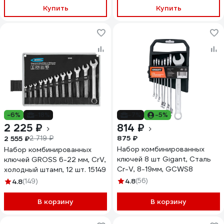
Купить
Купить
-6%
-18%
-7%
-5%
2 225 ₽
814 ₽
875 ₽
2 555 ₽
2 719 ₽
Набор комбинированных
Набор комбинированных
ключей 8 шт Gigant, Сталь
ключей GROSS 6-22 мм, CrV,
Cr-V, 8-19мм, GCWS8
холодный штамп, 12 шт. 15149
4.8
(56)
4.8
(149)
В корзину
В корзину