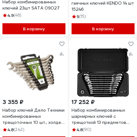
Набор комбинированных
гаечных ключей KENDO 14 шт
ключей 23шт SATA 09027
15246
4.9
(46)
5
(15)
В корзину
В корзину
3 355 ₽
17 252 ₽
Набор ключей Дело Техники
Набор комбинированных
комбинированных
шарнирных ключей с
трещоточных 10 шт., холдер
трещоткой 13 предметов
515100
Inforce, Сталь Cr-V, 10-19мм,
4.8
(242)
4.8
(90)
06-05-53