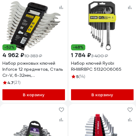
-52%
-48%
4 962 ₽
1 784 ₽
10 383 ₽
3 400 ₽
Набор рожковых ключей
Набор ключей Ryobi
Inforce 12 предметов, Сталь
RHWR8PC 5132006065
Cr-V, 6-32мм,
5
(14)
профессиональный, 06-05-
4.7
(21)
79
В корзину
В корзину