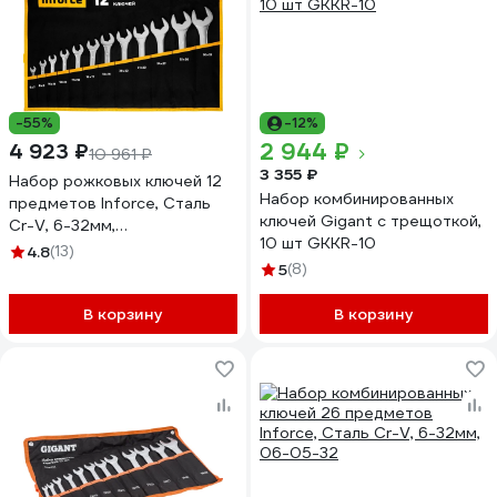
-55%
-12%
2 944 ₽
4 923 ₽
10 961 ₽
3 355 ₽
Набор рожковых ключей 12
Набор комбинированных
предметов Inforce, Сталь
ключей Gigant с трещоткой,
Cr-V, 6-32мм,
10 шт GKKR-10
профессиональный, 06-05-
4.8
(13)
44
5
(8)
В корзину
В корзину