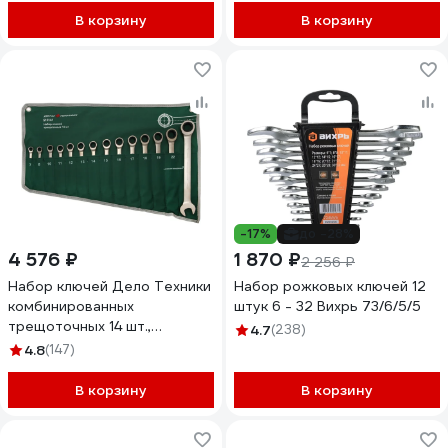
В корзину
В корзину
-17%
до -28%
4 576 ₽
1 870 ₽
2 256 ₽
Набор ключей Дело Техники
Набор рожковых ключей 12
комбинированных
штук 6 - 32 Вихрь 73/6/5/5
трещоточных 14 шт.,
4.7
(238)
планшет тетрон. 515141
4.8
(147)
В корзину
В корзину