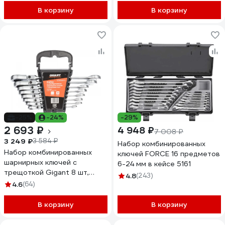
В корзину
В корзину
-25%
-24%
-29%
2 693 ₽
4 948 ₽
7 008 ₽
3 249 ₽
3 584 ₽
Набор комбинированных
Набор комбинированных
ключей FORCE 16 предметов
шарнирных ключей с
6-24 мм в кейсе 5161
трещоткой Gigant 8 шт,
4.8
(243)
Сталь Cr-V, 8-19мм,
4.6
(64)
GCWSMH 8
В корзину
В корзину