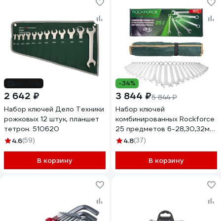
до -17%
-34%
2 642 ₽
3 844 ₽
5 844 ₽
Набор ключей Дело Техники
Набор ключей
рожковых 12 штук, планшет
комбинированных Rockforce
тетрон. 510620
25 предметов 6-28,30,32мм
RF-5261P Premium(60778)
4.6
(59)
4.8
(37)
В корзину
В корзину