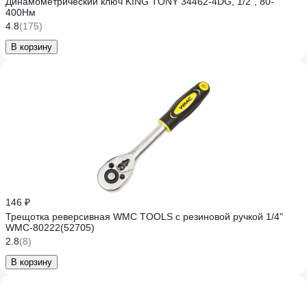
Динамометрический ключ KING TONY 34462-4DG, 1/2", 80-
400Нм
4.8
(175)
В корзину
146 ₽
Трещотка реверсивная WMC TOOLS с резиновой ручкой 1/4"
WMC-80222(52705)
2.8
(8)
В корзину