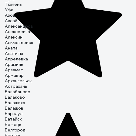
Тюмень
Уфа
Азов
Аксай
Александров
Алексеевка
Алексин
Альметьевск
Анапа
Апатиты
Апрелевка
Арамиль
Арзамас
Армавир
Архангельск
Астрахань
Балабаново
Балаково
Балашиха
Балашов
Барнаул
Батайск
Бежецк
Белгород
Бердск