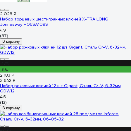
2 026 ₽
Набор торцевых шестигранных ключей X-TRA LONG
Jonnesway H06SA109S
4.9
(57)
В корзину
-17%
-5%
2 183 ₽
2 642 ₽
Набор рожковых ключей 12 шт Gigant, Сталь Cr-V, 6-32мм,
GDW12
4.5
(13)
В корзину
-20%