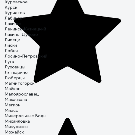
Куровское
Курск
Курчатов
Лабинск
Лакинск
Ленинск-Кузнецкий
Ликино-Дулево
Липецк
Лиски
Лобня
Лосино-Петровский
Луга
Луховицы
Лыткарино
Люберцы
Магнитогорск
Майкоп
Малоярославец
Махачкала
Мегион
Миасс
Минеральные Воды
Михайловка
Мичуринск
Можайск