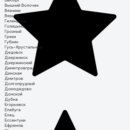
Выборг
Вышний Волочек
Вязники
Вязьма
Геленджик
Голицыно
Грозный
Грязи
Губкин
Гусь-Хрустальный
Дедовск
Дзержинск
Дзержинский
Димитровград
Динская
Дмитров
Долгопрудный
Домодедово
Донской
Дубна
Егорьевск
Елабуга
Елец
Ессентуки
Ефремов