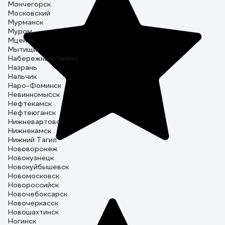
Мончегорск
Московский
Мурманск
Муром
Мценск
Мытищи
Набережные Челны
Назрань
Нальчик
Наро-Фоминск
Невинномысск
Нефтекамск
Нефтеюганск
Нижневартовск
Нижнекамск
Нижний Тагил
Нововоронеж
Новокузнецк
Новокуйбышевск
Новомосковск
Новороссийск
Новочебоксарск
Новочеркасск
Новошахтинск
Ногинск