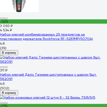
-32%
3 093 ₽
4 534 ₽
Набор ключей комбинированных 25 предметов на
пластиковом держателе Rockforce RF-5261MP(50704)
4.8
(39)
В корзину
311 ₽
Набор ключей Дело Техники шестигранных с шаром 9шт.
562091
4.6
(502)
В корзину
-17%