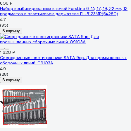
606 ₽
Набор комбинированных ключей ForsLine 6-14, 17, 19, 22 мм, 12
предметов в пластиковом держателе FL-5123MP(54260)
4.7
(95)
В корзину
1 620 ₽
Сверхдлинные шестигранники SATA 9пр. Для промышленных
сборочных линий. 09103A
4.9
(28)
В корзину