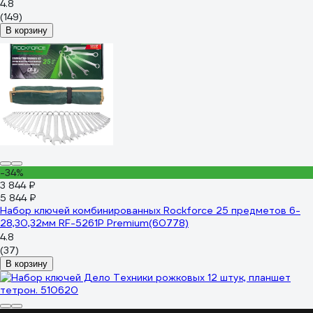
4.8
(149)
В корзину
-34%
3 844 ₽
5 844 ₽
Набор ключей комбинированных Rockforce 25 предметов 6-
28,30,32мм RF-5261P Premium(60778)
4.8
(37)
В корзину