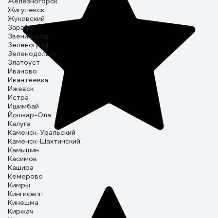
Железногорск
Жигулевск
Жуковский
Зарайск
Звенигород
Зеленоград
Зеленодольск
Златоуст
Иваново
Ивантеевка
Ижевск
Истра
Ишимбай
Йошкар-Ола
Калуга
Каменск-Уральский
Каменск-Шахтинский
Камышин
Касимов
Кашира
Кемерово
Кимры
Кингисепп
Кинешма
Киржач