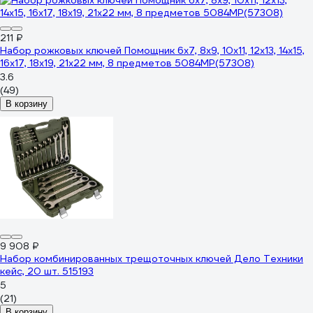
211 ₽
Набор рожковых ключей Помощник 6x7, 8x9, 10x11, 12x13, 14x15,
16x17, 18x19, 21x22 мм, 8 предметов 5084MP(57308)
3.6
(49)
В корзину
9 908 ₽
Набор комбинированных трещоточных ключей Дело Техники
кейс, 20 шт. 515193
5
(21)
В корзину