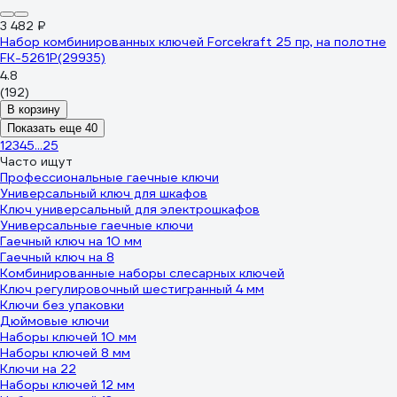
3 482 ₽
Набор комбинированных ключей Forcekraft 25 пр, на полотне
FK-5261P(29935)
4.8
(192)
В корзину
Показать еще 40
1
2
3
4
5
...
25
Часто ищут
Профессиональные гаечные ключи
Универсальный ключ для шкафов
Ключ универсальный для электрошкафов
Универсальные гаечные ключи
Гаечный ключ на 10 мм
Гаечный ключ на 8
Комбинированные наборы слесарных ключей
Ключ регулировочный шестигранный 4 мм
Ключи без упаковки
Дюймовые ключи
Наборы ключей 10 мм
Наборы ключей 8 мм
Ключи на 22
Наборы ключей 12 мм