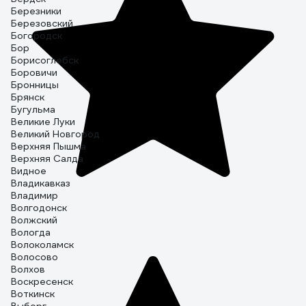
Березники
Березовский
Богородск
Бор
Борисоглебск
Боровичи
Бронницы
Брянск
Бугульма
Великие Луки
Великий Новгород
Верхняя Пышма
Верхняя Салда
Видное
Владикавказ
Владимир
Волгодонск
Волжский
Вологда
Волоколамск
Волосово
Волхов
Воскресенск
Воткинск