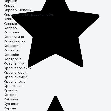
Кириши
Киров
Кирово-Чепецк
Кировск Ленинградская обл.
Клин
Клинцы
Ковров
Коломна
Кольчугино
Коммунарка
Конаково
Копейск
Королёв
Кострома
Котельники
Красноармейск
Красногорск
Краснокамск
Красноярск
Кропоткин
Крымск
Кстово
Кубинка
Кузнецк
Курган