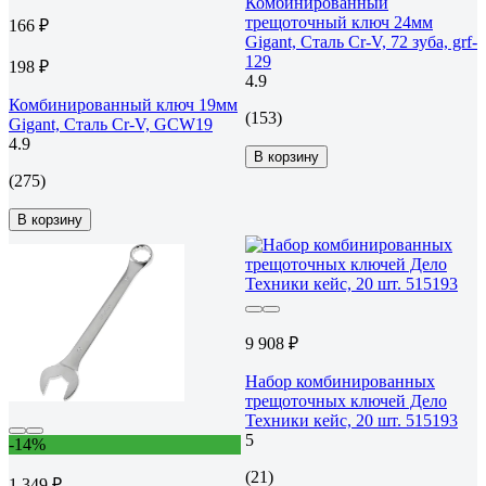
Комбинированный
трещоточный ключ 24мм
166 ₽
Gigant, Сталь Cr-V, 72 зуба, grf-
129
198 ₽
4.9
Комбинированный ключ 19мм
(153)
Gigant, Сталь Cr-V, GCW19
4.9
В корзину
(275)
В корзину
9 908 ₽
Набор комбинированных
трещоточных ключей Дело
Техники кейс, 20 шт. 515193
5
-14%
(21)
1 349 ₽