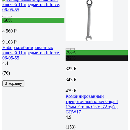
-50%
4 560 ₽
9 103 ₽
Набор комбинированных
ключей 11 предметов Inforce,
-28%
06-05-55
-32%
4.4
325 ₽
(76)
343 ₽
В корзину
479 ₽
Комбинированный
трещоточный ключ Gigant
17мм, Сталь Cr-V, 72 зуба,
GRW17
4.9
(153)