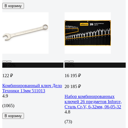
В корзину
до -5%
-20%
122 ₽
16 195 ₽
Комбинированный ключ Дело
20 185 ₽
Техники 13мм 511013
4.9
Набор комбинированных
ключей 26 предметов Inforce,
(1065)
Сталь Cr-V, 6-32мм, 06-05-32
4.8
В корзину
(73)