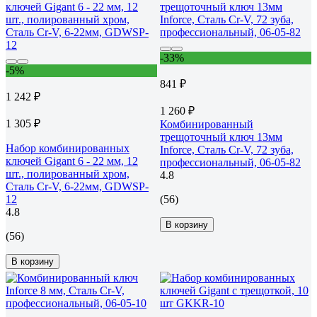
-33%
-5%
841 ₽
1 242 ₽
1 260 ₽
1 305 ₽
Комбинированный
трещоточный ключ 13мм
Набор комбинированных
Inforce, Сталь Cr-V, 72 зуба,
ключей Gigant 6 - 22 мм, 12
профессиональный, 06-05-82
шт., полированный хром,
4.8
Сталь Cr-V, 6-22мм, GDWSP-
12
(56)
4.8
В корзину
(56)
В корзину