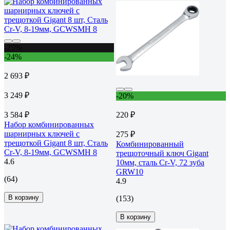
-25%
-24%
2 693 ₽
3 249 ₽
-20%
3 584 ₽
220 ₽
Набор комбинированных
шарнирных ключей с
275 ₽
трещоткой Gigant 8 шт, Сталь
Комбинированный
Cr-V, 8-19мм, GCWSMH 8
трещоточный ключ Gigant
4.6
10мм, сталь Cr-V, 72 зуба
GRW10
(64)
4.9
В корзину
(153)
В корзину