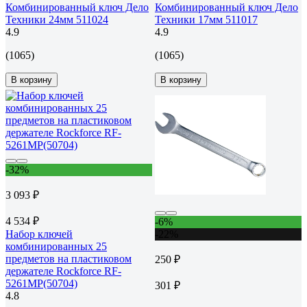
Комбинированный ключ Дело
Комбинированный ключ Дело
Техники 24мм 511024
Техники 17мм 511017
4.9
4.9
(1065)
(1065)
В корзину
В корзину
-32%
3 093 ₽
4 534 ₽
-6%
Набор ключей
-22%
комбинированных 25
предметов на пластиковом
250 ₽
держателе Rockforce RF-
5261MP(50704)
301 ₽
4.8