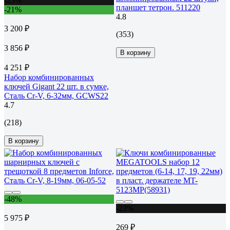
-25%
планшет тетрон. 511220
-21%
4.8
3 200 ₽
(353)
3 856 ₽
В корзину
4 251 ₽
Набор комбинированных
ключей Gigant 22 шт. в сумке,
Сталь Cr-V, 6-32мм, GCWS22
4.7
(218)
В корзину
-48%
-23%
5 975 ₽
269 ₽