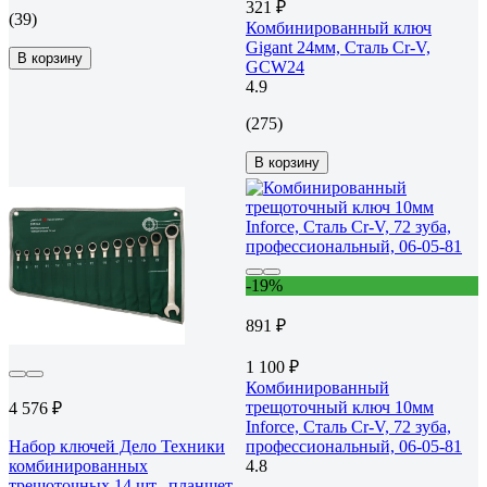
321 ₽
(39)
Комбинированный ключ
Gigant 24мм, Сталь Cr-V,
В корзину
GCW24
4.9
(275)
В корзину
-19%
891 ₽
1 100 ₽
Комбинированный
трещоточный ключ 10мм
4 576 ₽
Inforce, Сталь Cr-V, 72 зуба,
Набор ключей Дело Техники
профессиональный, 06-05-81
комбинированных
4.8
трещоточных 14 шт., планшет