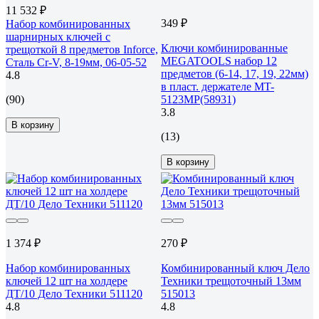
11 532 ₽
349 ₽
Набор комбинированных
шарнирных ключей с
Ключи комбинированные
трещоткой 8 предметов Inforce,
MEGATOOLS набор 12
Сталь Cr-V, 8-19мм, 06-05-52
предметов (6-14, 17, 19, 22мм)
4.8
в пласт. держателе MT-
(90)
5123MP(58931)
3.8
В корзину
(13)
В корзину
1 374 ₽
270 ₽
Набор комбинированных
Комбинированный ключ Дело
ключей 12 шт на холдере
Техники трещоточный 13мм
ДТ/10 Дело Техники 511120
515013
4.8
4.8