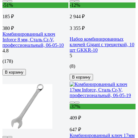
-51%
-12%
185 ₽
2 944 ₽
380 ₽
3 355 ₽
Комбинированный ключ
Набор комбинированных
Inforce 8 мм, Сталь Cr-V,
ключей Gigant с трещоткой, 10
профессиональный, 06-05-10
шт GKKR-10
4.8
5
(178)
(8)
В корзину
В корзину
-37%
409 ₽
647 ₽
Комбинированный ключ 17мм