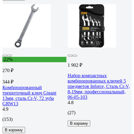
-22%
1 902 ₽
270 ₽
Набор компактных
комбинированных ключей 5
344 ₽
предметов Inforce, Сталь Cr-V,
Комбинированный
8-19мм, профессиональный,
трещоточный ключ Gigant
06-05-103
13мм, сталь Cr-V, 72 зуба
4.8
GRW13
4.9
(27)
(153)
В корзину
В корзину