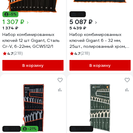
-5%
-6%
1 307 ₽
5 087 ₽
1 374 ₽
5 439 ₽
Набор комбинированных
Набор комбинированных
ключей 12 шт Gigant, Сталь
ключей Gigant 6 - 32 мм,
Cr-V, 6-22мм, GCWS12/1
25шт., полированный хром,
Сталь Cr-V, 6-32мм,
4.7
(218)
4.7
(218)
GDWSP-25
В корзину
В корзину
-25%
-21%
до -17%