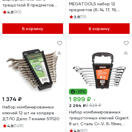
MEGATOOLS набор 12
трещоткой 8 предметов
предметов (6-14, 17, 19,
Inforce, Сталь Cr-V, 8-19мм,
4.8
(90)
22мм) в пласт. держателе
06-05-52
3.8
(13)
MT-5123MP(58931)
В корзину
В корзину
-25%
1 899 ₽
1 374 ₽
2 294 ₽
2 529 ₽
Набор комбинированных
Набор комбинированных
ключей 12 шт на холдере
трещоточных ключей Gigant
ДТ/10 Дело Техники 511120
8 шт, Сталь Cr-V, 8-19мм,
4.8
(528)
GCRWS 8
4.6
(97)