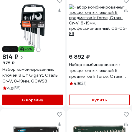
-7%
-5%
814 ₽
6 892 ₽
875 ₽
Набор комбинированных
Набор комбинированных
трещоточных ключей 8
ключей 8 шт Gigant, Сталь
предметов Inforce, Сталь
Cr-V, 8-19мм, GCWS8
Cr-V, 8-19мм,
4.9
(21)
4.8
(56)
профессиональный, 06-05-
86
В корзину
Купить