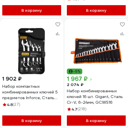
В корзину
В корзину
-5%
1 967 ₽
1 902 ₽
2 074 ₽
Набор компактных
Набор комбинированных
комбинированных ключей 5
ключей 16 шт. Gigant, Сталь
предметов Inforce, Сталь
Cr-V, 6-24мм, GCWS16
Cr-V, 8-19мм,
4.8
(27)
профессиональный, 06-05-
4.7
(218)
103
В корзину
В корзину