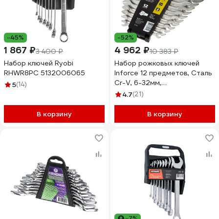
-45%
-52%
1 867 ₽
4 962 ₽
3 400 ₽
10 383 ₽
Набор ключей Ryobi
Набор рожковых ключей
RHWR8PC 5132006065
Inforce 12 предметов, Сталь
Cr-V, 6-32мм,
5
(14)
профессиональный, 06-05-
4.7
(21)
79
В корзину
В корзину
-7%