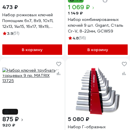
1 069 ₽
473 ₽
1 149 ₽
Набор рожковых ключей
Набор комбинированных
Помощник 6x7, 8x9, 10x11,
ключей 9 шт. Gigant, Сталь
12x13, 14x15, 16x17, 18x19,
Cr-V, 8-22мм, GCWS9
20x22, 21x23, 24x27, 25x28,
3.9
(51)
30x32 мм, 12 предметов
4.8
(56)
5122MP(57309)
В корзину
В корзину
-5%
875 ₽
5 080 ₽
920 ₽
Набор Г-образных