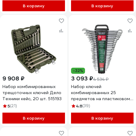
В корзину
В корзину
-32%
9 908 ₽
3 093 ₽
4 534 ₽
Набор комбинированных
Набор ключей
трещоточных ключей Дело
комбинированных 25
Техники кейс, 20 шт. 515193
предметов на пластиковом
держателе Rockforce RF-
5
(21)
4.8
(39)
5261MP(50704)
В корзину
В корзину