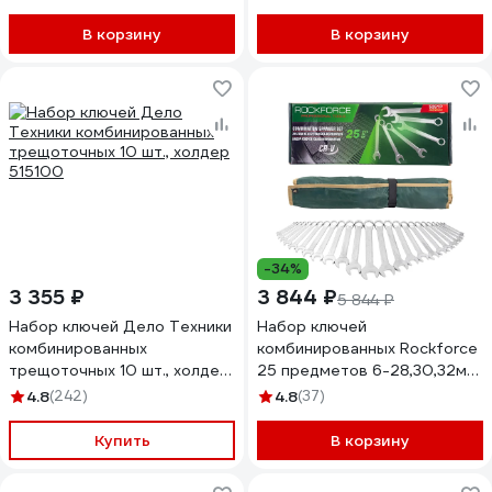
В корзину
В корзину
-34%
3 355 ₽
3 844 ₽
5 844 ₽
Набор ключей Дело Техники
Набор ключей
комбинированных
комбинированных Rockforce
трещоточных 10 шт., холдер
25 предметов 6-28,30,32мм
515100
RF-5261P Premium(60778)
4.8
(242)
4.8
(37)
Купить
В корзину