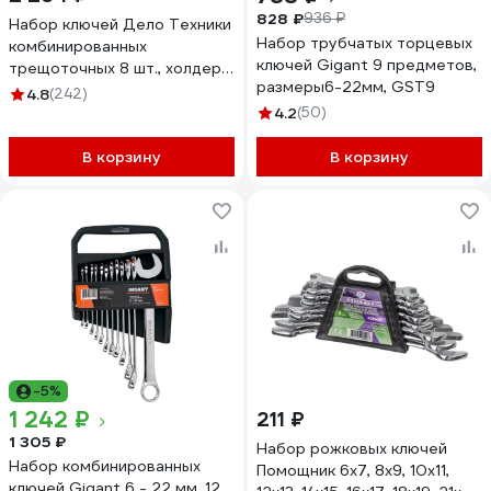
828 ₽
936 ₽
Набор ключей Дело Техники
Набор трубчатых торцевых
комбинированных
ключей Gigant 9 предметов,
трещоточных 8 шт., холдер
размеры6-22мм, GST9
515080
4.8
(242)
4.2
(50)
В корзину
В корзину
-5%
1 242 ₽
211 ₽
1 305 ₽
Набор рожковых ключей
Набор комбинированных
Помощник 6x7, 8x9, 10x11,
ключей Gigant 6 - 22 мм, 12