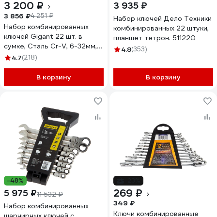
3 200 ₽
3 935 ₽
3 856 ₽
4 251 ₽
Набор ключей Дело Техники
Набор комбинированных
комбинированных 22 штуки,
ключей Gigant 22 шт. в
планшет тетрон. 511220
сумке, Сталь Cr-V, 6-32мм,
4.8
(353)
GCWS22
4.7
(218)
В корзину
В корзину
-48%
-23%
269 ₽
5 975 ₽
11 532 ₽
349 ₽
Набор комбинированных
Ключи комбинированные
шарнирных ключей с