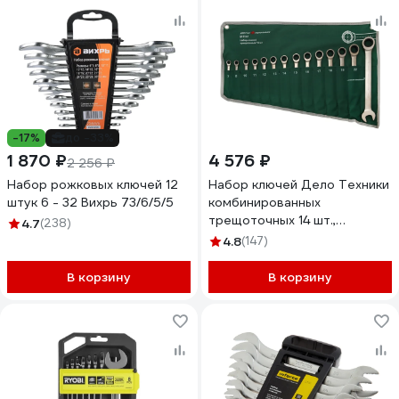
-17%
до -33%
1 870 ₽
4 576 ₽
2 256 ₽
Набор рожковых ключей 12
Набор ключей Дело Техники
штук 6 - 32 Вихрь 73/6/5/5
комбинированных
трещоточных 14 шт.,
4.7
(238)
планшет тетрон. 515141
4.8
(147)
В корзину
В корзину