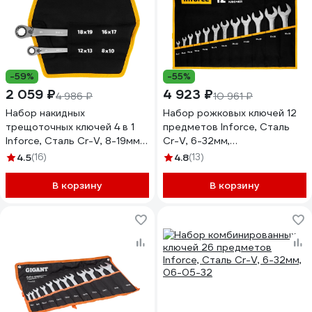
-59%
-55%
2 059 ₽
4 923 ₽
4 986 ₽
10 961 ₽
Набор накидных
Набор рожковых ключей 12
трещоточных ключей 4 в 1
предметов Inforce, Сталь
Inforce, Сталь Cr-V, 8-19мм,
Cr-V, 6-32мм,
профессиональный, 06-05-
профессиональный, 06-05-
4.5
(16)
4.8
(13)
90
44
В корзину
В корзину