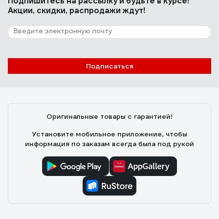
Подпишитесь
на рассылку
и будьте в курсе!
Акции, скидки, распродажи ждут!
4 отзыва
Отзыв о NORGAU N2ATM
Рус Й.
03.12.2025
Подписаться
солидно выглядят, видно что из благородного
металла, отличное средство инвестиций, приятно
тешит самолюбие, гайки сами отворачиваются при
виде сего чуда, мужики с соседних гаражей горят
Оригинальные товары с гарантией!
завистью
Установите мобильное приложение, чтобы
информация по заказам всегда была под рукой