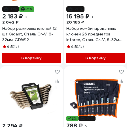
-17%
-5%
-20%
2 183 ₽
16 195 ₽
2 642 ₽
20 185 ₽
Набор рожковых ключей 12
Набор комбинированных
шт Gigant, Сталь Cr-V, 6-
ключей 26 предметов
32мм, GDW12
Inforce, Сталь Cr-V, 6-32мм,
06-05-32
4.5
(13)
4.8
(73)
В корзину
В корзину
-12%
-16%
788 ₽
2 294 ₽