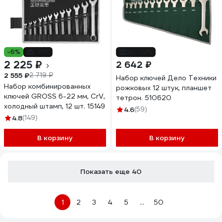
-6%
-18%
до -17%
2 225 ₽
2 642 ₽
2 555 ₽
2 719 ₽
Набор ключей Дело Техники
Набор комбинированных
рожковых 12 штук, планшет
ключей GROSS 6-22 мм, CrV,
тетрон. 510620
холодный штамп, 12 шт. 15149
4.6
(59)
4.8
(149)
В корзину
В корзину
Показать еще 40
1
2
3
4
5
...
50