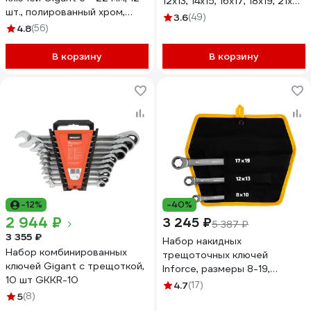
12x13, 14x15, 16x17, 18x19, 21x22
шт., полированный хром,
мм, 8 предметов
3.6
(49)
Сталь Cr-V, 6-22мм,
4.8
(56)
5084MP(57308)
GDWSP-12
В корзину
В корзину
-12%
-40%
2 944 ₽
3 245 ₽
5 387 ₽
3 355 ₽
Набор накидных
Набор комбинированных
трещоточных ключей
ключей Gigant с трещоткой,
Inforce, размеры 8-19,
10 шт GKKR-10
трещотка 72 зуба, 06-05-91
4.7
(17)
5
(8)