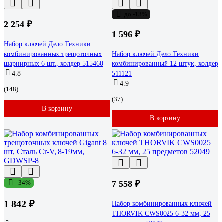
до -13%
2 254 ₽
1 596 ₽
Набор ключей Дело Техники
комбинированных трещоточных
Набор ключей Дело Техники
шарнирных 6 шт., холдер 515460
комбинированный 12 штук, холдер
4.8
511121
4.9
(148)
(37)
В корзину
В корзину
-34%
7 558 ₽
1 842 ₽
Набор комбинированных ключей
THORVIK CWS0025 6-32 мм, 25