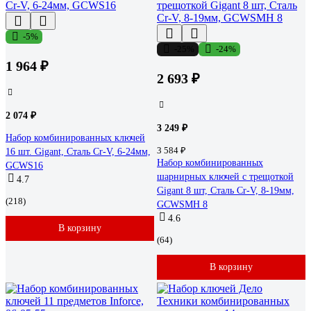
-5%
-25%
-24%
1 964 ₽
2 693 ₽
2 074 ₽
3 249 ₽
Набор комбинированных ключей
3 584 ₽
16 шт. Gigant, Сталь Cr-V, 6-24мм,
Набор комбинированных
GCWS16
шарнирных ключей с трещоткой
4.7
Gigant 8 шт, Сталь Cr-V, 8-19мм,
(218)
GCWSMH 8
4.6
В корзину
(64)
В корзину