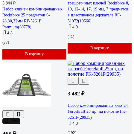
5 844 ₽
трещоточных ключей Rockforce 8,
Набор ключей комбинированных
10, 12-14, 17, 19 мм, 7 предметов,
Rockforce 25 предметов 6-
в пластиковом держателе RF-
28,30,32мм RF-5261P
51072(10566)
Premium(60778)
4.9
4.8
(41)
(37)
В корзину
В корзину
3 482 ₽
Набор комбинированных ключей
Forcekraft 25 пр, на полотне FK-
5261P(29935)
-23%
4.8
465 ₽
(192)