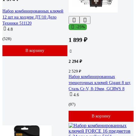
Набор комбинированных ключей
12 шт на холдере ДТ/10 Дело
Техники 511120
-25%
4.8
(528)
1 899 ₽
В корзину
2 294 ₽
2 529 ₽
Набор комбинированных
трещоточных ключей Gigant 8 шт,
Сталь Cr-V, 8-19мм, GCRWS 8
4.6
(97)
В корзину