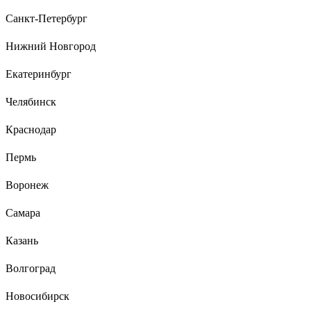
солидно выглядят, видно что из благородного металла,
Санкт-Петербург
отличное средство инвестиций, приятно тешит самолюбие,
гайки сами отворачиваются при виде сего чуда, мужики с
Нижний Новгород
соседних гаражей горят завистью
Екатеринбург
Челябинск
Краснодар
Пермь
Воронеж
Самара
Казань
Волгоград
Новосибирск