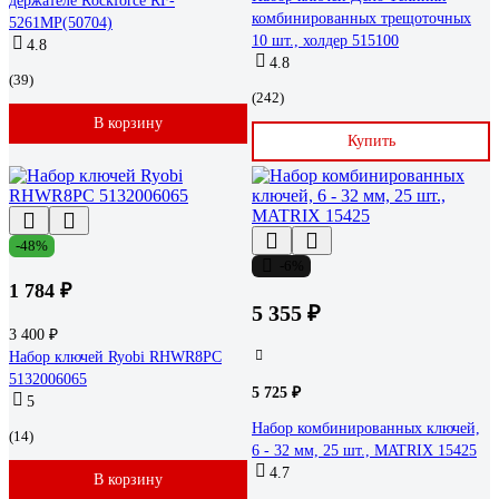
держателе Rockforce RF-
комбинированных трещоточных
5261MP(50704)
10 шт., холдер 515100
4.8
4.8
(39)
(242)
В корзину
Купить
-48%
-6%
1 784 ₽
5 355 ₽
3 400 ₽
Набор ключей Ryobi RHWR8PC
5132006065
5 725 ₽
5
Набор комбинированных ключей,
(14)
6 - 32 мм, 25 шт., MATRIX 15425
4.7
В корзину