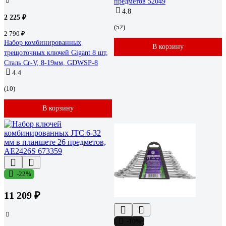
предметов 52049
4.8
2 225 ₽
(52)
2 790 ₽
Набор комбинированных
В корзину
трещоточных ключей Gigant 8 шт,
Сталь Cr-V, 8-19мм, GDWSP-8
4.4
(10)
В корзину
-22%
11 209 ₽
-10%