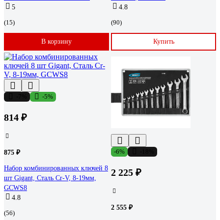
5
4.8
(15)
(90)
В корзину
Купить
-7%
-5%
814 ₽
-6%
-18%
875 ₽
Набор комбинированных ключей 8
2 225 ₽
шт Gigant, Сталь Cr-V, 8-19мм,
GCWS8
4.8
2 555 ₽
(56)