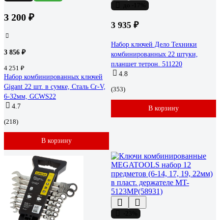
до -17%
3 200 ₽
3 935 ₽
Набор ключей Дело Техники
3 856 ₽
комбинированных 22 штуки,
планшет тетрон. 511220
4 251 ₽
4.8
Набор комбинированных ключей
Gigant 22 шт. в сумке, Сталь Cr-V,
(353)
6-32мм, GCWS22
4.7
В корзину
(218)
В корзину
-23%