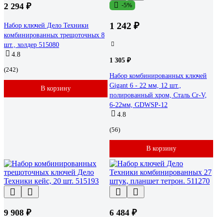
2 294 ₽
-5%
1 242 ₽
Набор ключей Дело Техники
комбинированных трещоточных 8
шт., холдер 515080
4.8
1 305 ₽
(242)
Набор комбинированных ключей
Gigant 6 - 22 мм, 12 шт.,
В корзину
полированный хром, Сталь Cr-V,
6-22мм, GDWSP-12
4.8
(56)
В корзину
9 908 ₽
6 484 ₽