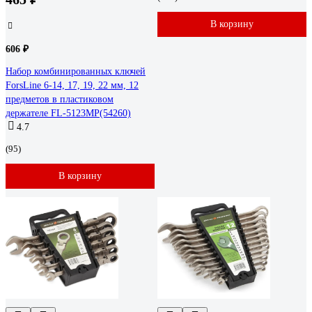
В корзину
606 ₽
Набор комбинированных ключей
ForsLine 6-14, 17, 19, 22 мм, 12
предметов в пластиковом
держателе FL-5123MP(54260)
4.7
(95)
В корзину