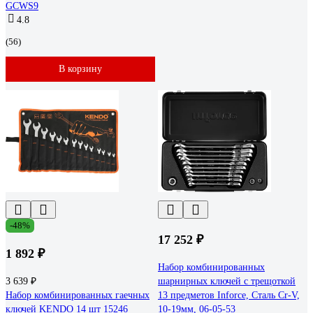
GCWS9
4.8
(56)
В корзину
-48%
17 252 ₽
1 892 ₽
Набор комбинированных
3 639 ₽
шарнирных ключей с трещоткой
Набор комбинированных гаечных
13 предметов Inforce, Сталь Cr-V,
ключей KENDO 14 шт 15246
10-19мм, 06-05-53