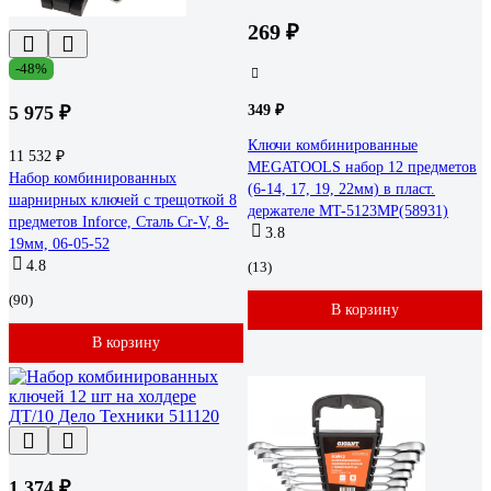
269 ₽
-48%
5 975 ₽
349 ₽
Ключи комбинированные
11 532 ₽
MEGATOOLS набор 12 предметов
Набор комбинированных
(6-14, 17, 19, 22мм) в пласт.
шарнирных ключей с трещоткой 8
держателе MT-5123MP(58931)
предметов Inforce, Сталь Cr-V, 8-
3.8
19мм, 06-05-52
4.8
(13)
(90)
В корзину
В корзину
1 374 ₽