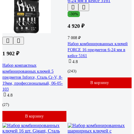
-30%
4 920 ₽
7 008 ₽
Набор комбинированных ключей
FORCE 16 предметов 6-24 мм в
1 902 ₽
кейсе 5161
4.8
Набор компактных
(243)
комбинированных ключей 5
предметов Inforce, Сталь Cr-V, 8-
В корзину
19мм, профессиональный, 06-05-
103
4.8
(27)
В корзину