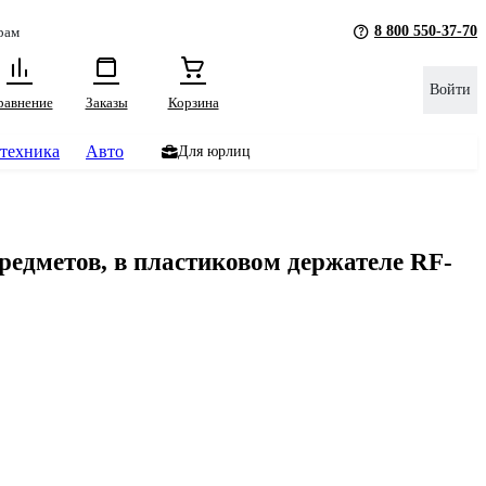
8 800 550-37-70
рам
Войти
равнение
Заказы
Корзина
техника
Авто
Для юрлиц
предметов, в пластиковом держателе RF-