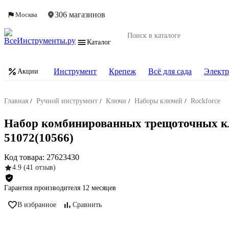
306 магазинов
Москва
Каталог
Инструмент
Крепеж
Всё для сада
Электр
Акции
Главная
/
Ручной инструмент
/
Ключи
/
Наборы ключей
/
Rockforce
Набор комбинированных трещоточных ключе
51072(10566)
Код товара:
27623430
4.9
(41 отзыв)
Гарантия производителя 12 месяцев
В избранное
Сравнить