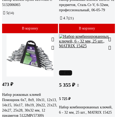
5132006065
предметов, Сталь Cr-V, 6-32мм,
профессиональный, 06-05-79
5
(14)
4.7
(21)
В корзину
В корзину
-6%
473 ₽
5 355 ₽
Набор рожковых ключей
5 725 ₽
Помощник 6x7, 8x9, 10x11, 12x13,
14x15, 16x17, 18x19, 20x22, 21x23,
Набор комбинированных ключей,
24x27, 25x28, 30x32 мм, 12
6 - 32 мм, 25 шт., MATRIX 15425
предметов 5122MP(57309)