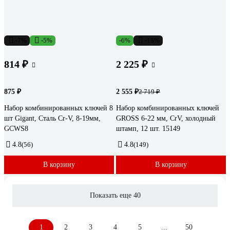
-7%
-5%
-6%
-18%
814 ₽
2 225 ₽
875 ₽
2 555 ₽
2 719 ₽
Набор комбинированных ключей 8
Набор комбинированных ключей
шт Gigant, Сталь Cr-V, 8-19мм,
GROSS 6-22 мм, CrV, холодный
GCWS8
штамп, 12 шт. 15149
4.8
(56)
4.8
(149)
В корзину
В корзину
Показать еще 40
1
2
3
4
5
...
50