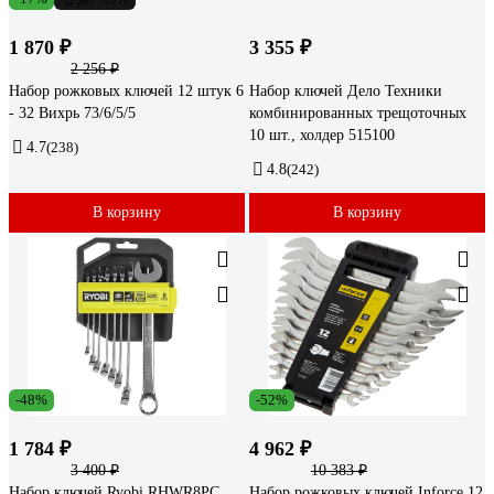
1 870 ₽
3 355 ₽
2 256 ₽
Набор рожковых ключей 12 штук 6
Набор ключей Дело Техники
- 32 Вихрь 73/6/5/5
комбинированных трещоточных
10 шт., холдер 515100
4.7
(238)
4.8
(242)
В корзину
В корзину
-48%
-52%
1 784 ₽
4 962 ₽
3 400 ₽
10 383 ₽
Набор ключей Ryobi RHWR8PC
Набор рожковых ключей Inforce 12