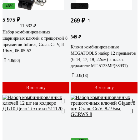
-48%
-23%
5 975 ₽
269 ₽
11 532 ₽
Набор комбинированных
349 ₽
шарнирных ключей с трещоткой 8
предметов Inforce, Сталь Cr-V, 8-
Ключи комбинированные
19мм, 06-05-52
MEGATOOLS набор 12 предметов
(6-14, 17, 19, 22мм) в пласт.
4.8
(90)
держателе MT-5123MP(58931)
3.8
(13)
В корзину
В корзину