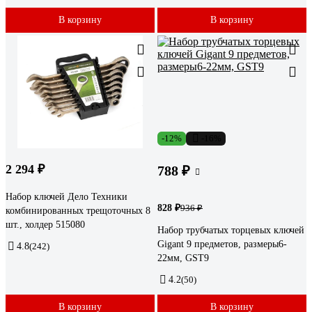
В корзину
В корзину
-12%
-16%
2 294 ₽
788 ₽
Набор ключей Дело Техники
828 ₽
936 ₽
комбинированных трещоточных 8
шт., холдер 515080
Набор трубчатых торцевых ключей
Gigant 9 предметов, размеры6-
4.8
(242)
22мм, GST9
4.2
(50)
В корзину
В корзину