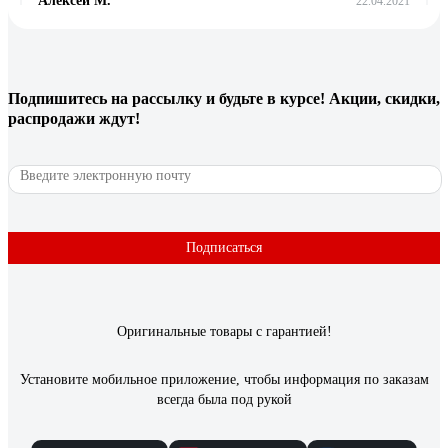
Алексей М.
22.04.2021
удобный
4 отзыва
Подпишитесь
на рассылку
и будьте в курсе! Акции, скидки,
распродажи ждут!
Отзыв о NORGAU N2ATM
Рус Й.
03.12.2025
солидно выглядят, видно что из благородного металла,
отличное средство инвестиций, приятно тешит самолюбие,
Подписаться
гайки сами отворачиваются при виде сего чуда, мужики с
соседних гаражей горят завистью
Оригинальные товары с гарантией!
Установите мобильное приложение, чтобы информация по заказам
всегда была под рукой