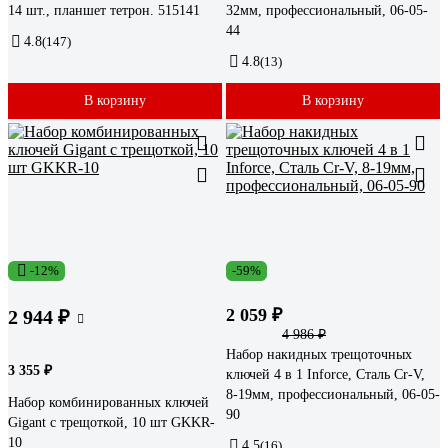
14 шт., планшет тетрон. 515141
32мм, профессиональный, 06-05-
44
4.8
(147)
4.8
(13)
В корзину
В корзину
-12%
-59%
2 059 ₽
2 944 ₽
4 986 ₽
Набор накидных трещоточных
3 355 ₽
ключей 4 в 1 Inforce, Сталь Cr-V,
8-19мм, профессиональный, 06-05-
Набор комбинированных ключей
90
Gigant с трещоткой, 10 шт GKKR-
10
4.5
(16)