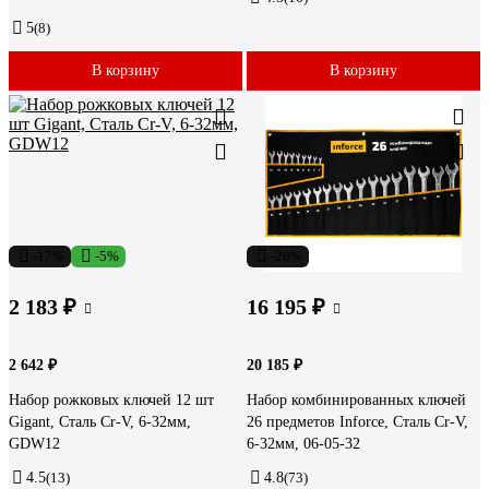
5
(8)
В корзину
В корзину
-17%
-5%
-20%
2 183 ₽
16 195 ₽
2 642 ₽
20 185 ₽
Набор рожковых ключей 12 шт
Набор комбинированных ключей
Gigant, Сталь Cr-V, 6-32мм,
26 предметов Inforce, Сталь Cr-V,
GDW12
6-32мм, 06-05-32
4.5
(13)
4.8
(73)