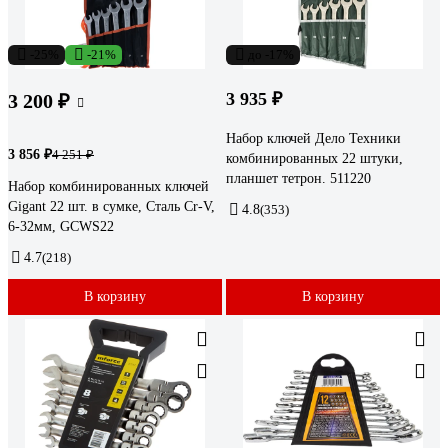
-25%
-21%
до -17%
3 935 ₽
3 200 ₽
Набор ключей Дело Техники
3 856 ₽
4 251 ₽
комбинированных 22 штуки,
планшет тетрон. 511220
Набор комбинированных ключей
Gigant 22 шт. в сумке, Сталь Cr-V,
4.8
(353)
6-32мм, GCWS22
4.7
(218)
В корзину
В корзину