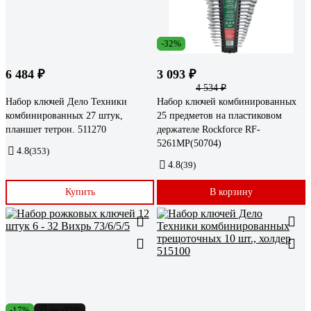
-32%
6 484 ₽
3 093 ₽
4 534 ₽
Набор ключей Дело Техники
Набор ключей комбинированных
комбинированных 27 штук,
25 предметов на пластиковом
планшет тетрон. 511270
держателе Rockforce RF-
5261MP(50704)
4.8
(353)
4.8
(39)
Купить
В корзину
-17%
до -33%