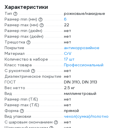
Характеристики
Тип
рожковые/накидные
Размер min (мм)
6
Размер max (мм)
22
Размер min (дюйм)
нет
Размер max (дюйм)
нет
Трещотка
нет
Покрытие
антикоррозийное
Материал
CrV
Количество в наборе
17 шт
Класс товара
Профессиональный
С рукояткой
нет
Диэлектрическое покрытие
нет
ГОСТ
DIN 3110, DIN 3113
Вес нетто
2.5 кг
Вид
миллиметровый
Размер min (Т/E)
нет
Размер max (T/E)
нет
Форма
прямой
Вид упаковки
чехол(сумка)/полотно
С шаровым окончанием
нет
Шарнирный механизм
нет