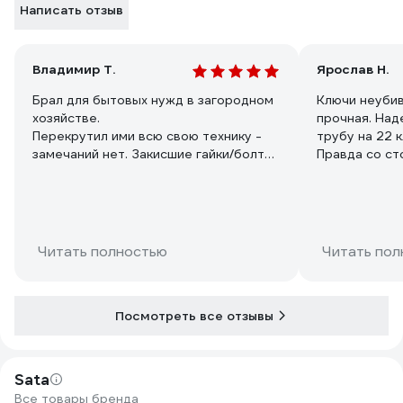
Написать отзыв
Владимир Т.
Ярослав Н.
Брал для бытовых нужд в загородном
Ключи неубиваемые! 
хозяйстве.
прочная. Над
Перекрутил ими всю свою технику -
трубу на 22 к
замечаний нет. Закисшие гайки/болты
Правда со с
не проблема, ключи очень цепкие.
наконечника 
в целом на р
можно брать
Читать полностью
Читать пол
Посмотреть все отзывы
Sata
Все товары бренда