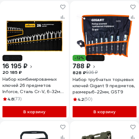
-20%
-12%
-16%
16 195 ₽
788 ₽
20 185 ₽
828 ₽
936 ₽
Набор комбинированных
Набор трубчатых торцевых
ключей 26 предметов
ключей Gigant 9 предметов,
Inforce, Сталь Cr-V, 6-32мм,
размеры6-22мм, GST9
06-05-32
4.8
(73)
4.2
(50)
В корзину
В корзину