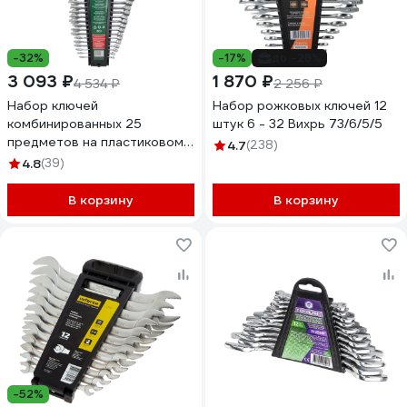
-32%
-17%
до -28%
3 093 ₽
1 870 ₽
4 534 ₽
2 256 ₽
Набор ключей
Набор рожковых ключей 12
комбинированных 25
штук 6 - 32 Вихрь 73/6/5/5
предметов на пластиковом
4.7
(238)
держателе Rockforce RF-
4.8
(39)
5261MP(50704)
В корзину
В корзину
-52%