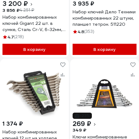
3 200 ₽
3 935 ₽
3 856 ₽
4 251 ₽
Набор ключей Дело Техники
Набор комбинированных
комбинированных 22 штуки,
ключей Gigant 22 шт. в
планшет тетрон. 511220
сумке, Сталь Cr-V, 6-32мм,
4.8
(353)
GCWS22
4.7
(218)
В корзину
В корзину
-23%
269 ₽
1 374 ₽
349 ₽
Набор комбинированных
Ключи комбинированные
ключей 12 шт на холдере