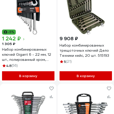
-5%
1 242 ₽
9 908 ₽
1 305 ₽
Набор комбинированных
Набор комбинированных
трещоточных ключей Дело
ключей Gigant 6 - 22 мм, 12
Техники кейс, 20 шт. 515193
шт., полированный хром,
5
(21)
Сталь Cr-V, 6-22мм,
4.8
(56)
GDWSP-12
В корзину
В корзину