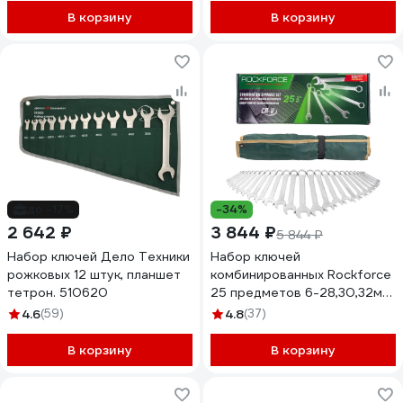
В корзину
В корзину
до -17%
-34%
2 642 ₽
3 844 ₽
5 844 ₽
Набор ключей Дело Техники
Набор ключей
рожковых 12 штук, планшет
комбинированных Rockforce
тетрон. 510620
25 предметов 6-28,30,32мм
RF-5261P Premium(60778)
4.6
(59)
4.8
(37)
В корзину
В корзину