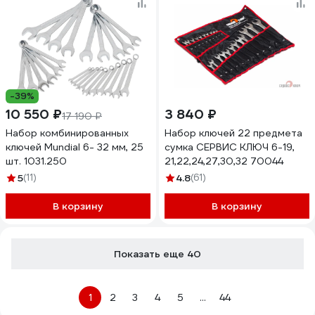
-39%
10 550 ₽
3 840 ₽
17 190 ₽
Набор комбинированных
Набор ключей 22 предмета
ключей Mundial 6- 32 мм, 25
сумка СЕРВИС КЛЮЧ 6-19,
шт. 1031.250
21,22,24,27,30,32 70044
5
(11)
4.8
(61)
В корзину
В корзину
Показать еще 40
1
2
3
4
5
...
44