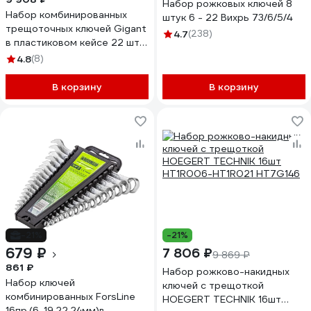
Набор рожковых ключей 8
Набор комбинированных
штук 6 - 22 Вихрь 73/6/5/4
трещоточных ключей Gigant
4.7
(238)
в пластиковом кейсе 22 шт
GKRC-22
4.8
(8)
В корзину
В корзину
-21%
-21%
679 ₽
7 806 ₽
9 869 ₽
861 ₽
Набор рожково-накидных
Набор ключей
ключей с трещоткой
комбинированных ForsLine
HOEGERT TECHNIK 16шт
16пр.(6-19,22,24мм)в