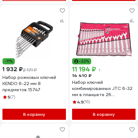
-11%
-22%
11 194 ₽
1 932 ₽
2 171 ₽
14 410 ₽
Набор рожковых ключей
Набор ключей
KENDO 6-22 мм 8
комбинированных JTC 6-32
предметов 15747
мм в планшете 26
5
(7)
предметов, AE2426S 673359
4.9
(16)
В корзину
В корзину