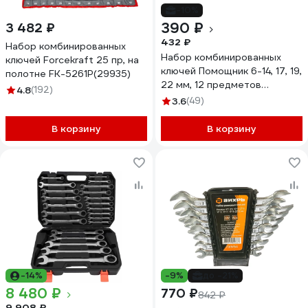
-10%
390 ₽
3 482 ₽
432 ₽
Набор комбинированных
Набор комбинированных
ключей Forcekraft 25 пр, на
ключей Помощник 6-14, 17, 19,
полотне FK-5261P(29935)
22 мм, 12 предметов
4.8
(192)
5123(56582)
3.6
(49)
В корзину
В корзину
-14%
-9%
до -21%
8 480 ₽
770 ₽
842 ₽
9 908 ₽