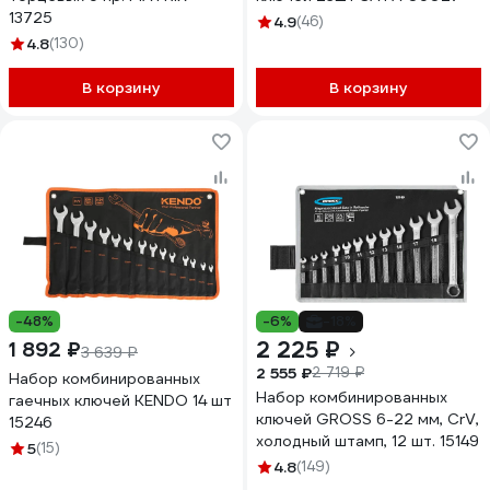
13725
4.9
(46)
4.8
(130)
В корзину
В корзину
-48%
-6%
-18%
2 225 ₽
1 892 ₽
3 639 ₽
2 555 ₽
2 719 ₽
Набор комбинированных
Набор комбинированных
гаечных ключей KENDO 14 шт
ключей GROSS 6-22 мм, CrV,
15246
холодный штамп, 12 шт. 15149
5
(15)
4.8
(149)