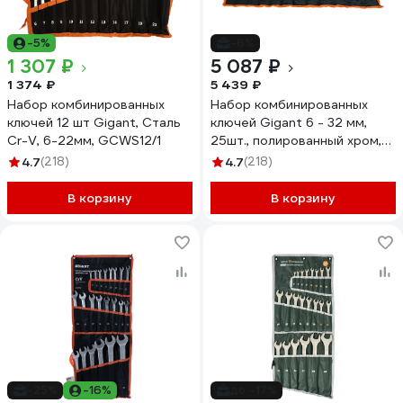
-5%
-6%
1 307 ₽
5 087 ₽
1 374 ₽
5 439 ₽
Набор комбинированных
Набор комбинированных
ключей 12 шт Gigant, Сталь
ключей Gigant 6 - 32 мм,
Cr-V, 6-22мм, GCWS12/1
25шт., полированный хром,
Сталь Cr-V, 6-32мм,
4.7
(218)
4.7
(218)
GDWSP-25
В корзину
В корзину
-25%
-16%
до -17%