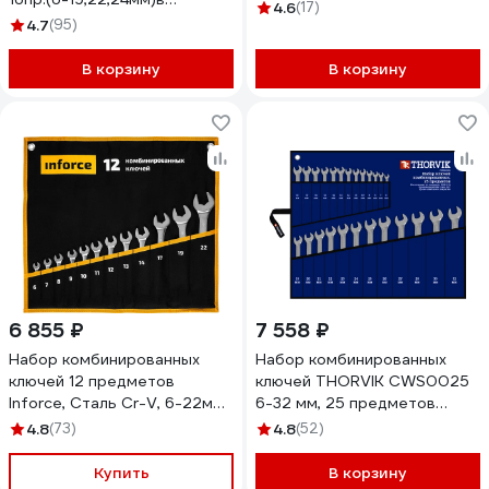
HT1R006-HT1R021 HT7G146
4.6
(17)
пластиковом держателе FL-
4.7
(95)
5161MP(54261)
В корзину
В корзину
6 855 ₽
7 558 ₽
Набор комбинированных
Набор комбинированных
ключей 12 предметов
ключей THORVIK CWS0025
Inforce, Сталь Cr-V, 6-22мм,
6-32 мм, 25 предметов
06-05-31
52049
4.8
(73)
4.8
(52)
Купить
В корзину