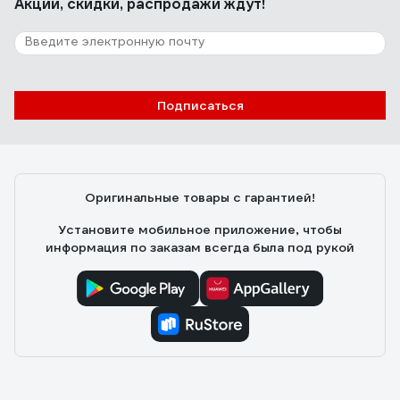
Акции, скидки, распродажи ждут!
4 отзыва
Отзыв о NORGAU N2ATM
Рус Й.
03.12.2025
Подписаться
солидно выглядят, видно что из благородного
металла, отличное средство инвестиций, приятно
тешит самолюбие, гайки сами отворачиваются при
виде сего чуда, мужики с соседних гаражей горят
Оригинальные товары с гарантией!
завистью
Установите мобильное приложение, чтобы
информация по заказам всегда была под рукой